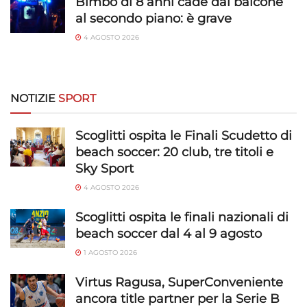
Bimbo di 8 anni cade dal balcone
al secondo piano: è grave
Utilizzare dati di geolocalizzazione precisi,
4 AGOSTO 2026
Riconoscere i dispositivi in base a informazioni
richieste attivamente.
Garantire la sicurezza, prevenire e
NOTIZIE
SPORT
rilevare frodi, correggere errori, Erogare
e presentare pubblicità e contenuto,
Sempre attivo
Scoglitti ospita le Finali Scudetto di
Salvare e comunicare le scelte sulla
beach soccer: 20 club, tre titoli e
privacy.
Sky Sport
4 AGOSTO 2026
Scoglitti ospita le finali nazionali di
beach soccer dal 4 al 9 agosto
1 AGOSTO 2026
Virtus Ragusa, SuperConveniente
ancora title partner per la Serie B