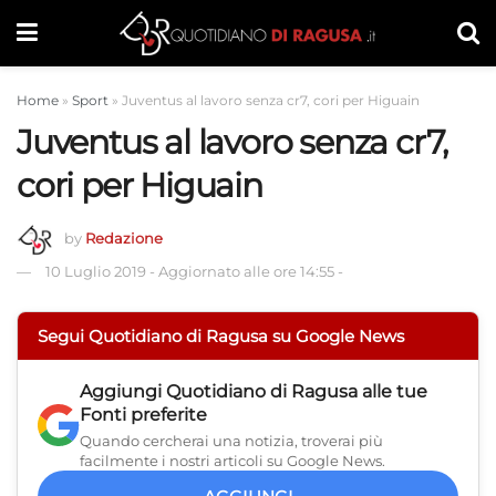
Home
»
Sport
»
Juventus al lavoro senza cr7, cori per Higuain
Juventus al lavoro senza cr7,
cori per Higuain
by
Redazione
10 Luglio 2019
-
Aggiornato alle ore 14:55
-
Segui Quotidiano di Ragusa su Google News
Aggiungi
Quotidiano di Ragusa
alle tue
Fonti preferite
Quando cercherai una notizia, troverai più
facilmente i nostri articoli su Google News.