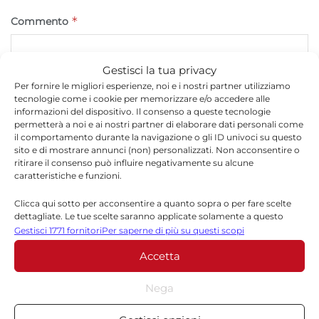
*
Commento
Gestisci la tua privacy
Per fornire le migliori esperienze, noi e i nostri partner utilizziamo
tecnologie come i cookie per memorizzare e/o accedere alle
informazioni del dispositivo. Il consenso a queste tecnologie
permetterà a noi e ai nostri partner di elaborare dati personali come
il comportamento durante la navigazione o gli ID univoci su questo
sito e di mostrare annunci (non) personalizzati. Non acconsentire o
ritirare il consenso può influire negativamente su alcune
caratteristiche e funzioni.
*
Nome
Clicca qui sotto per acconsentire a quanto sopra o per fare scelte
dettagliate. Le tue scelte saranno applicate solamente a questo
sito. È possibile modificare le impostazioni in qualsiasi momento,
Gestisci 1771 fornitori
Per saperne di più su questi scopi
compreso il ritiro del consenso, utilizzando i pulsanti della Cookie
Accetta
Policy o cliccando sul pulsante di gestione del consenso nella parte
*
Email
inferiore dello schermo.
Nega
Statistiche