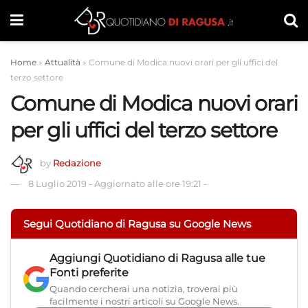
Home
»
Attualità
»
Comune di Modica nuovi orari per gli uffici del
terzo settore
Comune di Modica nuovi orari
per gli uffici del terzo settore
by
Redazione
8 Luglio 2019
-
Aggiornato alle ore 19:21
-
Segui Quotidiano di Ragusa su Google News
Aggiungi
Quotidiano di Ragusa
alle tue
Fonti preferite
Quando cercherai una notizia, troverai più
facilmente i nostri articoli su Google News.