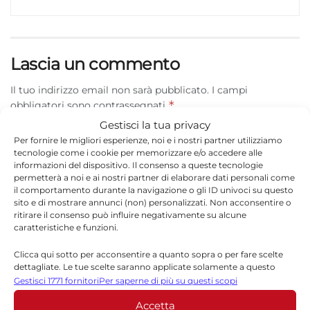
Lascia un commento
Il tuo indirizzo email non sarà pubblicato.
I campi
*
obbligatori sono contrassegnati
Gestisci la tua privacy
*
Commento
Per fornire le migliori esperienze, noi e i nostri partner utilizziamo
tecnologie come i cookie per memorizzare e/o accedere alle
informazioni del dispositivo. Il consenso a queste tecnologie
permetterà a noi e ai nostri partner di elaborare dati personali come
il comportamento durante la navigazione o gli ID univoci su questo
sito e di mostrare annunci (non) personalizzati. Non acconsentire o
ritirare il consenso può influire negativamente su alcune
caratteristiche e funzioni.
Clicca qui sotto per acconsentire a quanto sopra o per fare scelte
dettagliate. Le tue scelte saranno applicate solamente a questo
sito. È possibile modificare le impostazioni in qualsiasi momento,
Gestisci 1771 fornitori
Per saperne di più su questi scopi
compreso il ritiro del consenso, utilizzando i pulsanti della Cookie
*
Accetta
Nome
Policy o cliccando sul pulsante di gestione del consenso nella parte