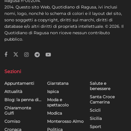
Ragusa n°01/2014.
2014. Questo sito Web, Quotidiano di Ragusa, ivi inclusi
nomi, logo, nonchè lo schema di colori e il layout del sito,
sono soggetti a copyright, diritti sui marchi, diritti di
database e/o altri diritti di proprietà intellettuale. © 2026. Il
Quotidiano di Ragusa non riceve nessun contributo
pubblico.
Sezioni
Appuntamenti
Giarratana
Salute e
benessere
Attualità
Ispica
Santa Croce
Blog: la penna di…
Moda e
Camerina
spettacolo
Chiaramonte
Scicli
Gulfi
Modica
Sicilia
Comiso
Monterosso Almo
Sport
Cronaca
Politica