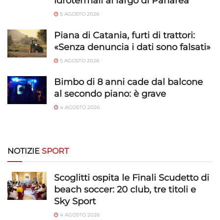
idrotermali al largo di Panarea
Abbinare e combinare dati provenienti da altre
5 AGOSTO 2026
fonti di dati, Collegare diversi dispositivi,
Identificare i dispositivi in base alle informazioni
Piana di Catania, furti di trattori:
trasmesse automaticamente.
«Senza denuncia i dati sono falsati»
5 AGOSTO 2026
Utilizzare dati di geolocalizzazione precisi,
Riconoscere i dispositivi in base a informazioni
Bimbo di 8 anni cade dal balcone
richieste attivamente.
al secondo piano: è grave
4 AGOSTO 2026
Garantire la sicurezza, prevenire e
rilevare frodi, correggere errori, Erogare
e presentare pubblicità e contenuto,
Sempre attivo
Salvare e comunicare le scelte sulla
NOTIZIE
SPORT
privacy.
Scoglitti ospita le Finali Scudetto di
beach soccer: 20 club, tre titoli e
Sky Sport
4 AGOSTO 2026