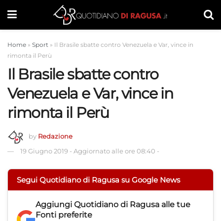
Home
»
Sport
»
Il Brasile sbatte contro Venezuela e Var, vince in
rimonta il Perù
Il Brasile sbatte contro
Venezuela e Var, vince in
rimonta il Perù
by
Redazione
19 Giugno 2019
-
Aggiornato alle ore 08:40
-
Segui Quotidiano di Ragusa su Google News
Aggiungi
Quotidiano di Ragusa
alle tue
Fonti preferite