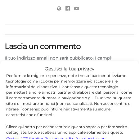
Lascia un commento
Il tuo indirizzo email non sarà pubblicato.
I campi
*
obbligatori sono contrassegnati
Gestisci la tua privacy
Per fornire le migliori esperienze, noi e i nostri partner utilizziamo
*
Commento
tecnologie come i cookie per memorizzare e/o accedere alle
informazioni del dispositivo. Il consenso a queste tecnologie
permetterà a noi e ai nostri partner di elaborare dati personali come
il comportamento durante la navigazione o gli ID univoci su questo
sito e di mostrare annunci (non) personalizzati. Non acconsentire o
ritirare il consenso può influire negativamente su alcune
caratteristiche e funzioni.
Clicca qui sotto per acconsentire a quanto sopra o per fare scelte
dettagliate. Le tue scelte saranno applicate solamente a questo
sito. È possibile modificare le impostazioni in qualsiasi momento,
Gestisci 1771 fornitori
Per saperne di più su questi scopi