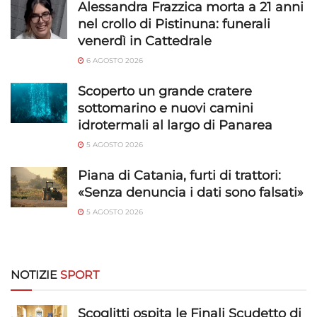
Alessandra Frazzica morta a 21 anni
Funzionalità
Sempre attivo
nel crollo di Pistinuna: funerali
Abbinare e combinare dati provenienti da altre
venerdì in Cattedrale
fonti di dati, Collegare diversi dispositivi,
6 AGOSTO 2026
Identificare i dispositivi in base alle informazioni
trasmesse automaticamente.
Scoperto un grande cratere
sottomarino e nuovi camini
Utilizzare dati di geolocalizzazione precisi,
idrotermali al largo di Panarea
Riconoscere i dispositivi in base a informazioni
5 AGOSTO 2026
richieste attivamente.
Piana di Catania, furti di trattori:
Garantire la sicurezza, prevenire e
«Senza denuncia i dati sono falsati»
rilevare frodi, correggere errori, Erogare
5 AGOSTO 2026
e presentare pubblicità e contenuto,
Sempre attivo
Salvare e comunicare le scelte sulla
privacy.
NOTIZIE
SPORT
Scoglitti ospita le Finali Scudetto di