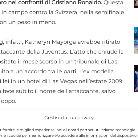
o nei confronti di Cristiano Ronaldo.
Questa
 in campo contro la Svizzera, nella semifinale
 con un peso in meno.
g,
infatti, Katheryn Mayorga avrebbe ritirato
attaccante della Juventus. L’atto che chiude la
itato il mese scorso in un tribunale di Las
ito a un accordo tra le parti. L’ex modella
ei in un hotel di Las Vegas nell’estate 2009:
n fece subito il nome dell’attaccante, salvo
 dopo.
Gestisci la tua privacy
rdo
con i legali di Ronaldo e la donna
N
itirare le accuse. Nonostante il presunto
r fornire le migliori esperienze, noi e i nostri partner utilizziamo tecnologie
me i cookie per memorizzare e/o accedere alle informazioni del dispositivo. 