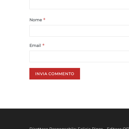
*
Nome
*
Email
Direttore Responsabile: Felicia Rinzo - Editore Q