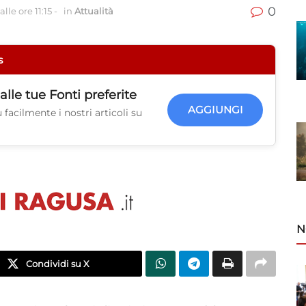
0
lle ore 11:15
-
in
Attualità
s
alle tue
Fonti preferite
AGGIUNGI
facilmente i nostri articoli su
N
Condividi su X