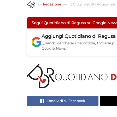
by
Redazione
5 Giugno 2019
-
Aggiornato a
Segui Quotidiano di Ragusa su Google New
Aggiungi
Quotidiano di Ragusa
Quando cercherai una notizia, troverai più 
Google News.
Condividi su Facebook