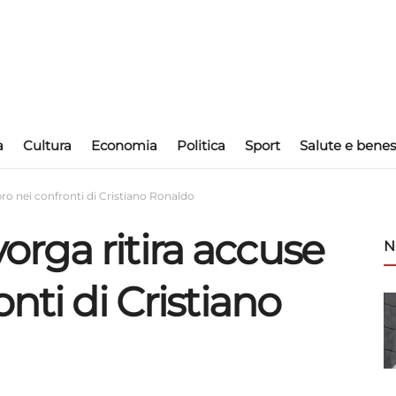
a
Cultura
Economia
Politica
Sport
Salute e benes
ro nei confronti di Cristiano Ronaldo
rga ritira accuse
N
nti di Cristiano