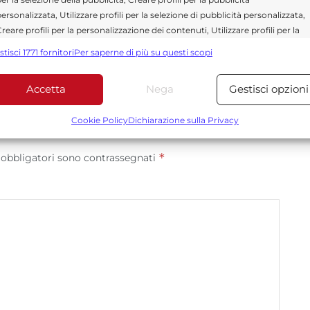
ità e affidabilità.
ersonalizzata, Utilizzare profili per la selezione di pubblicità personalizzata,
reare profili per la personalizzazione dei contenuti, Utilizzare profili per la
elezione di contenuti personalizzati, Sviluppare e migliorare i servizi,
stisci 1771 fornitori
Per saperne di più su questi scopi
tilizzare dati limitati per la selezione dei contenuti.
Accetta
Nega
Gestisci opzioni
Funzionalità
Sempre attiv
bbinare e combinare dati provenienti da altre fonti di dati,
Cookie Policy
Dichiarazione sulla Privacy
ollegare diversi dispositivi, Identificare i dispositivi in base
alle informazioni trasmesse automaticamente.
*
 obbligatori sono contrassegnati
Utilizzare dati di geolocalizzazione precisi, Riconoscere i
dispositivi in base a informazioni richieste attivamente.
Garantire la sicurezza, prevenire e rilevare frodi,
correggere errori, Erogare e presentare
Sempre attiv
pubblicità e contenuto, Salvare e comunicare le
scelte sulla privacy.