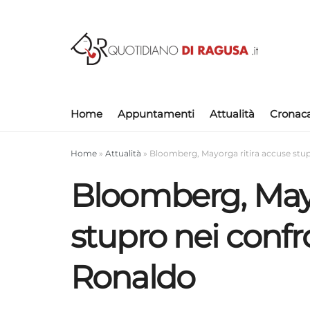
Home
Appuntamenti
Attualità
Cronac
Home
»
Attualità
»
Bloomberg, Mayorga ritira accuse stup
Bloomberg, Mayo
stupro nei confro
Ronaldo