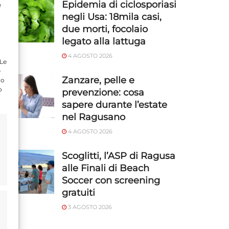
Epidemia di ciclosporiasi
e
negli Usa: 18mila casi,
due morti, focolaio
legato alla lattuga
4 AGOSTO 2026
 Le
e
Zanzare, pelle e
do
o
prevenzione: cosa
sapere durante l’estate
nel Ragusano
4 AGOSTO 2026
Scoglitti, l’ASP di Ragusa
alle Finali di Beach
Soccer con screening
gratuiti
3 AGOSTO 2026