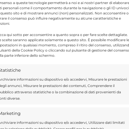
a a fine settembre del 2018. Ora, secondo
nsenso a queste tecnologie permetterà a noi e ai nostri partner di elaborar
ti personali come il comportamento durante la navigazione o gli ID univoci
a che il fuoriclasse della Juventus ha
 questo sito e di mostrare annunci (non) personalizzati. Non acconsentire o
tirare il consenso può influire negativamente su alcune caratteristiche e
lse e mostrandosi sereno, convinto che la
nzioni.
icca qui sotto per acconsentire a quanto sopra o per fare scelte dettagliate.
e scelte saranno applicate solamente a questo sito. È possibile modificare l
postazioni in qualsiasi momento, compreso il ritiro del consenso, utilizzan
pulsanti della Cookie Policy o cliccando sul pulsante di gestione del consens
lla parte inferiore dello schermo.
Send
Share
Statistiche
IN ATTUALITÀ
rchiviare informazioni su dispositivo e/o accedervi, Misurare le prestazioni
egli annunci, Misurare le prestazioni dei contenuti, Comprendere il
ubblico attraverso statistiche o la combinazione di dati provenienti da
onti diverse.
ragusa.it è composta da giornalisti, collaboratori e
Marketing
ione che ogni giorno lavorano per offrire notizie,
curati dedicati alla Sicilia, all’attualità, alla politica,
rchiviare informazioni su dispositivo e/o accedervi, Utilizzare dati limitati
 allo sport. Un team dinamico e indipendente che
er la selezione della pubblicità, Creare profili per la pubblicità