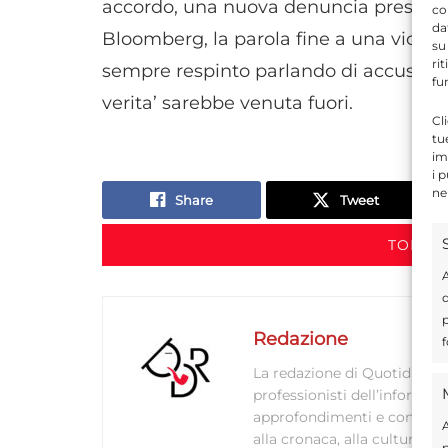
accordo, una nuova denuncia presentat
co
da
Bloomberg, la parola fine a una vicend
su
ri
sempre respinto parlando di accuse fa
fu
verita’ sarebbe venuta fuori.
Cl
tu
im
i 
ne
Share
Tweet
TORNA 
A
d
p
Redazione
f
La redazione di Quotidianodi
professionisti dell’informaz
approfondimenti e contenuti ac
A
alla cronaca, alla cultura e
p