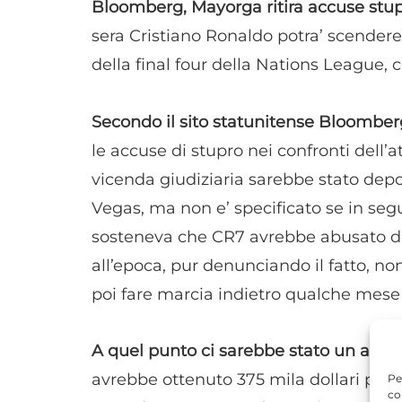
Bloomberg, Mayorga ritira accuse stupr
sera Cristiano Ronaldo potra’ scendere
della final four della Nations League,
Secondo il sito statunitense Bloomber
le accuse di stupro nei confronti dell’
vicenda giudiziaria sarebbe stato depos
Vegas, ma non e’ specificato se in segu
sosteneva che CR7 avrebbe abusato di l
all’epoca, pur denunciando il fatto, no
poi fare marcia indietro qualche mese
A quel punto ci sarebbe stato un acco
avrebbe ottenuto 375 mila dollari per r
Pe
co