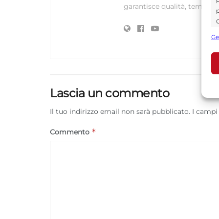
garantisce qualità, tempestiv
p
C
s
Ge
U
A
Lascia un commento
C
Il tuo indirizzo email non sarà pubblicato.
I campi
*
Commento