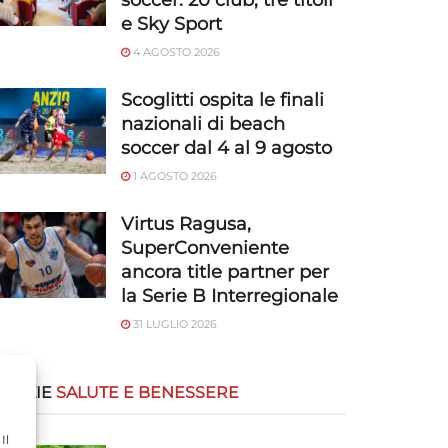
soccer: 20 club, tre titoli
e Sky Sport
4 AGOSTO 2026
Scoglitti ospita le finali
nazionali di beach
soccer dal 4 al 9 agosto
1 AGOSTO 2026
Virtus Ragusa,
SuperConveniente
ancora title partner per
la Serie B Interregionale
31 LUGLIO 2026
OTIZIE
SALUTE E BENESSERE
Il