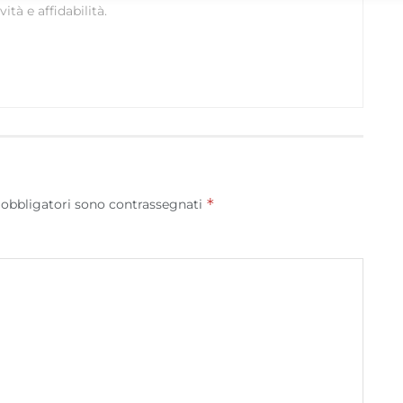
ità e affidabilità.
Utilizzare dati di geolocalizzazione precisi, Riconoscere i
dispositivi in base a informazioni richieste attivamente.
Garantire la sicurezza, prevenire e rilevare frodi,
correggere errori, Erogare e presentare
Sempre attiv
pubblicità e contenuto, Salvare e comunicare le
scelte sulla privacy.
*
 obbligatori sono contrassegnati