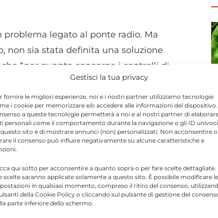
 problema legato al ponte radio. Ma
, non sia stata definita una soluzione
 che “per quanto concerne i controlli di
Gestisci la tua privacy
i San Giacomo ha fatto i conti con difficoltà
esidenti delle suddette contrade sono stati
r fornire le migliori esperienze, noi e i nostri partner utilizziamo tecnologie
me i cookie per memorizzare e/o accedere alle informazioni del dispositivo. 
o gli stessi cittadini si sono dovuti
nsenso a queste tecnologie permetterà a noi e ai nostri partner di elaborar
ti personali come il comportamento durante la navigazione o gli ID univoci
ti notturni delle proprie case e aziende. C’è
 questo sito e di mostrare annunci (non) personalizzati. Non acconsentire o
tirare il consenso può influire negativamente su alcune caratteristiche e
este zone che è stato derubato per ben due
nzioni.
zione davvero spiacevole e complessa”.
icca qui sotto per acconsentire a quanto sopra o per fare scelte dettagliate.
e scelte saranno applicate solamente a questo sito. È possibile modificare l
postazioni in qualsiasi momento, compreso il ritiro del consenso, utilizzan
io che queste misure in fase
di adozione
pulsanti della Cookie Policy o cliccando sul pulsante di gestione del consens
lla parte inferiore dello schermo.
te. Prima di ogni altra cosa, però, si parta