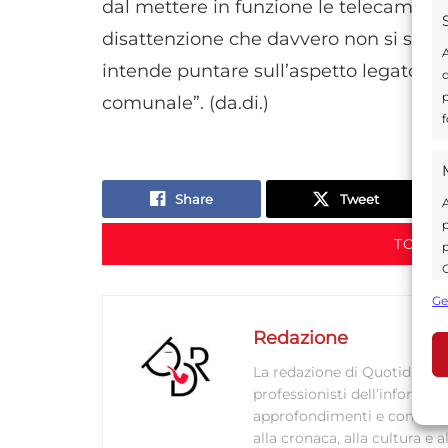
dal mettere in funzione le telecamere
disattenzione che davvero non si spie
A
intende puntare sull’aspetto legato alla
d
p
comunale”. (da.di.)
f
Share
Tweet
A
p
TORNA
p
C
s
Ge
U
Redazione
La redazione di Quotidianodi
professionisti dell’informaz
A
approfondimenti e contenuti ac
C
alla cronaca, alla cultura e