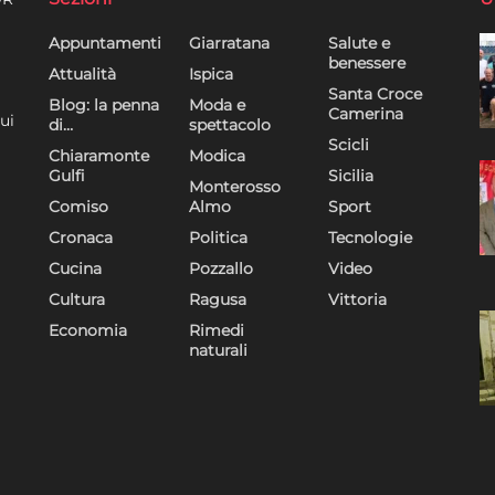
Appuntamenti
Giarratana
Salute e
benessere
Attualità
Ispica
Santa Croce
Blog: la penna
Moda e
Camerina
ui
di…
spettacolo
Scicli
Chiaramonte
Modica
Gulfi
Sicilia
Monterosso
Comiso
Almo
Sport
Cronaca
Politica
Tecnologie
Cucina
Pozzallo
Video
Cultura
Ragusa
Vittoria
Economia
Rimedi
naturali