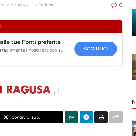
0
 alle ore 10:40
-
in
Politica
s
alle tue
Fonti preferite
AGGIUNGI
facilmente i nostri articoli su
N
Condividi su X