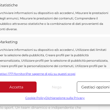
 che il Comune ha già in suo possesso. Una
Statistiche
gherebbe visto che l’amministrazione
rchiviare informazioni su dispositivo e/o accedervi, Misurare le prestazioni
 sorveglianza su tutto il territorio
egli annunci, Misurare le prestazioni dei contenuti, Comprendere il
ubblico attraverso statistiche o la combinazione di dati provenienti da
onti diverse.
Marketing
Send
Share
rchiviare informazioni su dispositivo e/o accedervi, Utilizzare dati limitati
er la selezione della pubblicità, Creare profili per la pubblicità
 IN POLITICA
ersonalizzata, Utilizzare profili per la selezione di pubblicità personalizzata,
reare profili per la personalizzazione dei contenuti, Utilizzare profili per la
elezione di contenuti personalizzati, Sviluppare e migliorare i servizi,
stisci 1771 fornitori
Per saperne di più su questi scopi
tilizzare dati limitati per la selezione dei contenuti.
Accetta
Nega
Gestisci opzioni
Funzionalità
Sempre attiv
ragusa.it è composta da giornalisti, collaboratori e
ione che ogni giorno lavorano per offrire notizie,
bbinare e combinare dati provenienti da altre fonti di dati,
Cookie Policy
Dichiarazione sulla Privacy
curati dedicati alla Sicilia, all’attualità, alla politica,
ollegare diversi dispositivi, Identificare i dispositivi in base
 allo sport. Un team dinamico e indipendente che
alle informazioni trasmesse automaticamente.