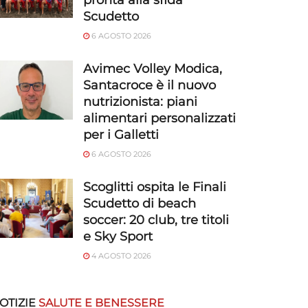
pronta alla sfida
Scudetto
6 AGOSTO 2026
Avimec Volley Modica,
Santacroce è il nuovo
nutrizionista: piani
alimentari personalizzati
per i Galletti
6 AGOSTO 2026
Scoglitti ospita le Finali
Scudetto di beach
soccer: 20 club, tre titoli
e Sky Sport
4 AGOSTO 2026
OTIZIE
SALUTE E BENESSERE