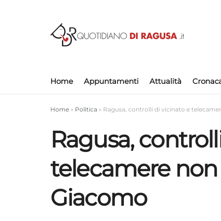
Home
Appuntamenti
Attualità
Cronac
Home
»
Politica
»
Ragusa, controlli di vicinato e telecame
Ragusa, controlli
telecamere non i
Giacomo