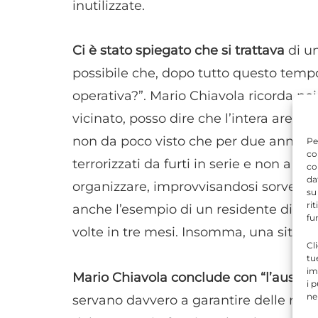
inutilizzate.
Ci è stato spiegato che si trattava
di un
possibile che, dopo tutto questo tempo
operativa?”. Mario Chiavola ricorda poi
vicinato, posso dire che l’intera area d
non da poco visto che per due anni i r
Pe
co
terrorizzati da furti in serie e non a cas
co
da
organizzare, improvvisandosi sorveglian
su
ri
anche l’esempio di un residente di qu
fu
volte in tre mesi. Insomma, una situa
Cl
tu
im
Mario Chiavola conclude con “l’auspic
i 
ne
servano davvero a garantire delle rispos