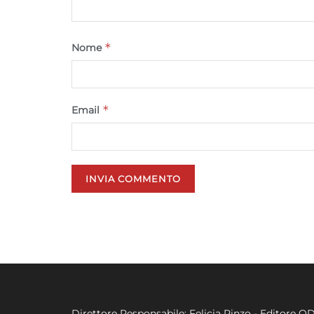
*
Nome
*
Email
Direttore Responsabile: Felicia Rinzo - Editore Q