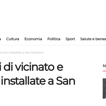
a
Cultura
Economia
Politica
Sport
Salute e benes
re non installate a San Giacomo
 di vicinato e
N
nstallate a San