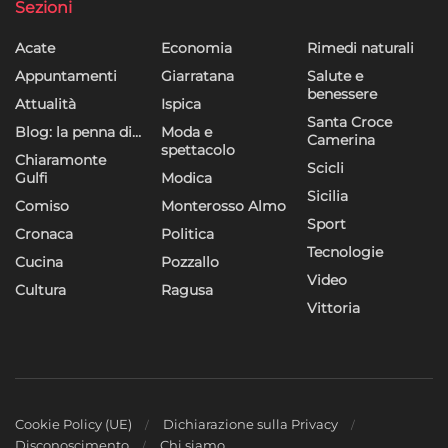
Sezioni
Acate
Economia
Rimedi naturali
Appuntamenti
Giarratana
Salute e
benessere
Attualità
Ispica
Santa Croce
Blog: la penna di…
Moda e
Camerina
spettacolo
Chiaramonte
Scicli
Gulfi
Modica
Sicilia
Comiso
Monterosso Almo
Sport
Cronaca
Politica
Tecnologie
Cucina
Pozzallo
Video
Cultura
Ragusa
Vittoria
Cookie Policy (UE)
Dichiarazione sulla Privacy
Disconoscimento
Chi siamo