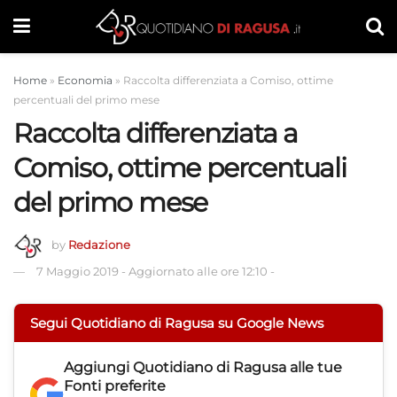
Home
»
Economia
»
Raccolta differenziata a Comiso, ottime
percentuali del primo mese
Raccolta differenziata a
Comiso, ottime percentuali
del primo mese
by
Redazione
7 Maggio 2019
-
Aggiornato alle ore 12:10
-
Segui Quotidiano di Ragusa su Google News
Aggiungi
Quotidiano di Ragusa
alle tue
Fonti preferite