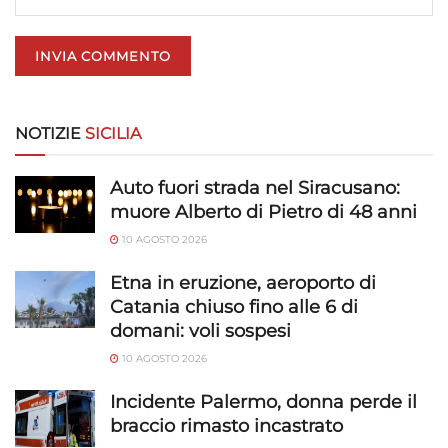
Utilizzare dati di geolocalizzazione precisi,
Riconoscere i dispositivi in base a informazioni
richieste attivamente.
Garantire la sicurezza, prevenire e
NOTIZIE
SICILIA
rilevare frodi, correggere errori, Erogare
e presentare pubblicità e contenuto,
Sempre attivo
Salvare e comunicare le scelte sulla
Auto fuori strada nel Siracusano:
privacy.
muore Alberto di Pietro di 48 anni
10 AGOSTO 2026
Etna in eruzione, aeroporto di
Catania chiuso fino alle 6 di
domani: voli sospesi
10 AGOSTO 2026
Incidente Palermo, donna perde il
braccio rimasto incastrato