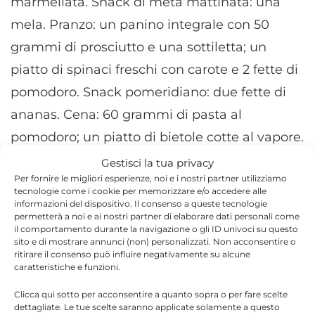
marmellata. Snack di metà mattinata: una
mela. Pranzo: un panino integrale con 50
grammi di prosciutto e una sottiletta; un
piatto di spinaci freschi con carote e 2 fette di
pomodoro. Snack pomeridiano: due fette di
ananas. Cena: 60 grammi di pasta al
pomodoro; un piatto di bietole cotte al vapore.
prima di cominciare la dieta Dash è
Gestisci la tua privacy
Per fornire le migliori esperienze, noi e i nostri partner utilizziamo
importante chiedere il parere del proprio
tecnologie come i cookie per memorizzare e/o accedere alle
medico in quanto questo regime alimentare
informazioni del dispositivo. Il consenso a queste tecnologie
permetterà a noi e ai nostri partner di elaborare dati personali come
non è adatto a tutti. Una raccomandazione
il comportamento durante la navigazione o gli ID univoci su questo
sito e di mostrare annunci (non) personalizzati. Non acconsentire o
che facciamo semre nelle
diete
sul nostro
ritirare il consenso può influire negativamente su alcune
caratteristiche e funzioni.
dito.
Clicca qui sotto per acconsentire a quanto sopra o per fare scelte
dettagliate. Le tue scelte saranno applicate solamente a questo