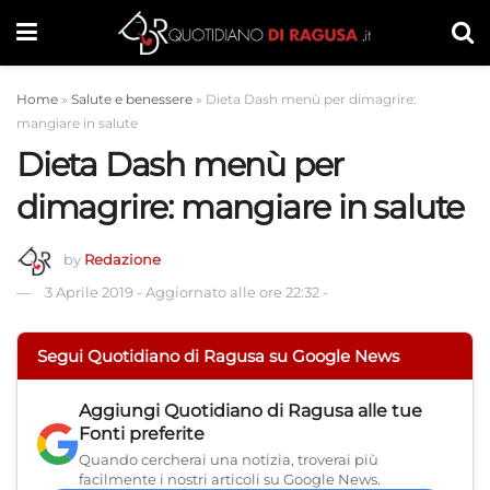
Home
»
Salute e benessere
»
Dieta Dash menù per dimagrire:
mangiare in salute
Dieta Dash menù per
dimagrire: mangiare in salute
by
Redazione
3 Aprile 2019
-
Aggiornato alle ore 22:32
-
Segui Quotidiano di Ragusa su Google News
Aggiungi
Quotidiano di Ragusa
alle tue
Fonti preferite
Quando cercherai una notizia, troverai più
facilmente i nostri articoli su Google News.