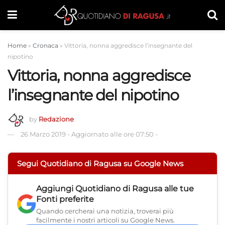
Home
»
Cronaca
»
Vittoria, nonna aggredisce l’insegnante del
nipotino
Vittoria, nonna aggredisce
l’insegnante del nipotino
by
Redazione
26 Marzo 2019
-
Aggiornato alle ore 07:50
-
Segui Quotidiano di Ragusa su Google News
Aggiungi
Quotidiano di Ragusa
alle tue
Fonti preferite
Quando cercherai una notizia, troverai più
facilmente i nostri articoli su Google News.