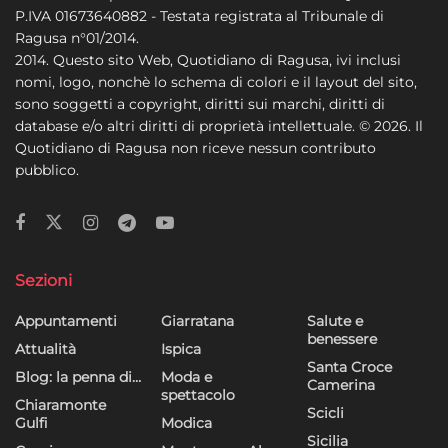
P.IVA 01673640882 - Testata registrata al Tribunale di
Ragusa n°01/2014.
2014. Questo sito Web, Quotidiano di Ragusa, ivi inclusi
nomi, logo, nonchè lo schema di colori e il layout del sito,
sono soggetti a copyright, diritti sui marchi, diritti di
database e/o altri diritti di proprietà intellettuale. © 2026. Il
Quotidiano di Ragusa non riceve nessun contributo
pubblico.
Sezioni
Appuntamenti
Giarratana
Salute e
benessere
Attualità
Ispica
Santa Croce
Blog: la penna di…
Moda e
Camerina
spettacolo
Chiaramonte
Scicli
Gulfi
Modica
Sicilia