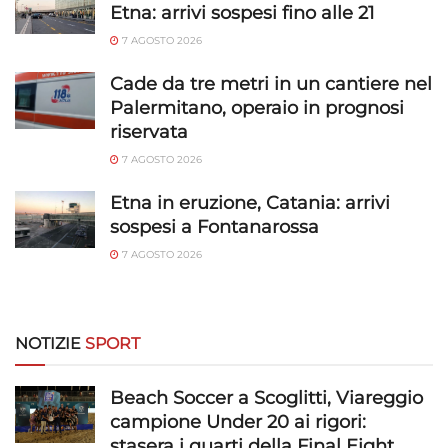
Etna: arrivi sospesi fino alle 21
Abbinare e combinare dati provenienti da altre
7 AGOSTO 2026
fonti di dati, Collegare diversi dispositivi,
Identificare i dispositivi in base alle informazioni
Cade da tre metri in un cantiere nel
trasmesse automaticamente.
Palermitano, operaio in prognosi
riservata
Utilizzare dati di geolocalizzazione precisi,
7 AGOSTO 2026
Riconoscere i dispositivi in base a informazioni
richieste attivamente.
Etna in eruzione, Catania: arrivi
sospesi a Fontanarossa
Garantire la sicurezza, prevenire e
7 AGOSTO 2026
rilevare frodi, correggere errori, Erogare
e presentare pubblicità e contenuto,
Sempre attivo
Salvare e comunicare le scelte sulla
privacy.
NOTIZIE
SPORT
Beach Soccer a Scoglitti, Viareggio
campione Under 20 ai rigori:
stasera i quarti della Final Eight