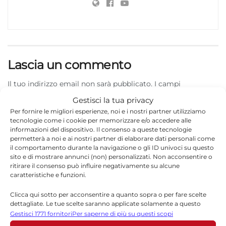
Lascia un commento
Il tuo indirizzo email non sarà pubblicato.
I campi
*
obbligatori sono contrassegnati
Gestisci la tua privacy
Per fornire le migliori esperienze, noi e i nostri partner utilizziamo
*
Commento
tecnologie come i cookie per memorizzare e/o accedere alle
informazioni del dispositivo. Il consenso a queste tecnologie
permetterà a noi e ai nostri partner di elaborare dati personali come
il comportamento durante la navigazione o gli ID univoci su questo
sito e di mostrare annunci (non) personalizzati. Non acconsentire o
ritirare il consenso può influire negativamente su alcune
caratteristiche e funzioni.
Clicca qui sotto per acconsentire a quanto sopra o per fare scelte
dettagliate. Le tue scelte saranno applicate solamente a questo
sito. È possibile modificare le impostazioni in qualsiasi momento,
Gestisci 1771 fornitori
Per saperne di più su questi scopi
compreso il ritiro del consenso, utilizzando i pulsanti della Cookie