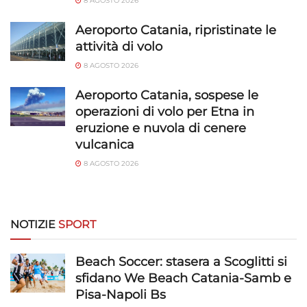
8 AGOSTO 2026
rilevare frodi, correggere errori, Erogare
Aeroporto Catania, ripristinate le
e presentare pubblicità e contenuto,
Sempre attivo
Salvare e comunicare le scelte sulla
attività di volo
privacy.
8 AGOSTO 2026
Aeroporto Catania, sospese le
operazioni di volo per Etna in
eruzione e nuvola di cenere
vulcanica
8 AGOSTO 2026
NOTIZIE
SPORT
Beach Soccer: stasera a Scoglitti si
sfidano We Beach Catania-Samb e
Pisa-Napoli Bs