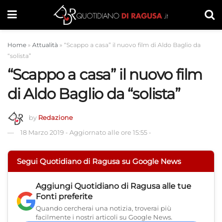
Home
»
Attualità
»
“Scappo a casa” il nuovo film di Aldo Baglio da
“solista”
“Scappo a casa” il nuovo film
di Aldo Baglio da “solista”
by
Redazione
18 Marzo 2019
-
Aggiornato alle ore 15:55
-
Segui Quotidiano di Ragusa su Google News
Aggiungi
Quotidiano di Ragusa
alle tue
Fonti preferite
Quando cercherai una notizia, troverai più
facilmente i nostri articoli su Google News.