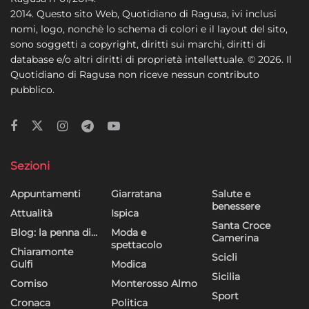
2014. Questo sito Web, Quotidiano di Ragusa, ivi inclusi
nomi, logo, nonchè lo schema di colori e il layout del sito,
sono soggetti a copyright, diritti sui marchi, diritti di
database e/o altri diritti di proprietà intellettuale. © 2026. Il
Quotidiano di Ragusa non riceve nessun contributo
pubblico.
Sezioni
Appuntamenti
Giarratana
Salute e
benessere
Attualità
Ispica
Santa Croce
Blog: la penna di…
Moda e
Camerina
spettacolo
Chiaramonte
Scicli
Gulfi
Modica
Sicilia
Comiso
Monterosso Almo
Sport
Cronaca
Politica