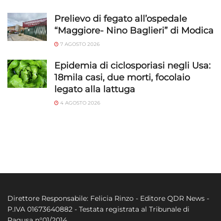
Prelievo di fegato all’ospedale
“Maggiore- Nino Baglieri” di Modica
7 AGOSTO 2026
Epidemia di ciclosporiasi negli Usa:
18mila casi, due morti, focolaio
legato alla lattuga
4 AGOSTO 2026
Direttore Responsabile: Felicia Rinzo - Editore QDR News -
P.IVA 01673640882 - Testata registrata al Tribunale di
Ragusa n°01/2014.