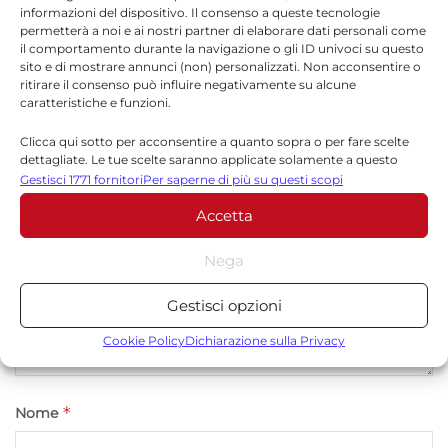
informazioni del dispositivo. Il consenso a queste tecnologie
permetterà a noi e ai nostri partner di elaborare dati personali come
il comportamento durante la navigazione o gli ID univoci su questo
Lascia un commento
sito e di mostrare annunci (non) personalizzati. Non acconsentire o
ritirare il consenso può influire negativamente su alcune
Il tuo indirizzo email non sarà pubblicato.
I campi
caratteristiche e funzioni.
*
obbligatori sono contrassegnati
Clicca qui sotto per acconsentire a quanto sopra o per fare scelte
dettagliate. Le tue scelte saranno applicate solamente a questo
*
Commento
sito. È possibile modificare le impostazioni in qualsiasi momento,
Gestisci 1771 fornitori
Per saperne di più su questi scopi
compreso il ritiro del consenso, utilizzando i pulsanti della Cookie
Accetta
Policy o cliccando sul pulsante di gestione del consenso nella parte
inferiore dello schermo.
Nega
Statistiche
Gestisci opzioni
Archiviare informazioni su dispositivo e/o accedervi, Misurare le
prestazioni degli annunci, Misurare le prestazioni dei contenuti,
Cookie Policy
Dichiarazione sulla Privacy
Comprendere il pubblico attraverso statistiche o la
combinazione di dati provenienti da fonti diverse.
*
Nome
Marketing