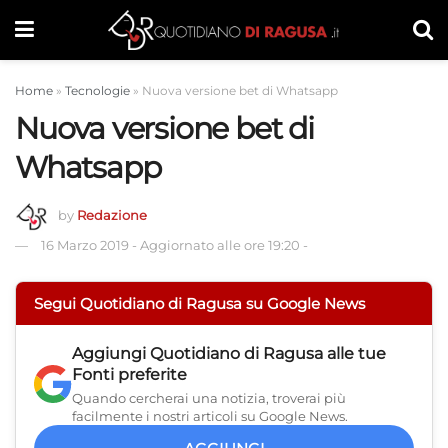
Home
»
Tecnologie
»
Nuova versione bet di Whatsapp
Nuova versione bet di
Whatsapp
by
Redazione
16 Marzo 2019
-
Aggiornato alle ore 19:20
-
Segui Quotidiano di Ragusa su Google News
Aggiungi
Quotidiano di Ragusa
alle tue
Fonti preferite
Quando cercherai una notizia, troverai più
facilmente i nostri articoli su Google News.