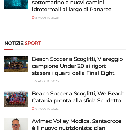
sottomarino e nuovi camini
trasmesse automaticamente.
idrotermali al largo di Panarea
Utilizzare dati di geolocalizzazione precisi,
5 AGOSTO 2026
Riconoscere i dispositivi in base a informazioni
richieste attivamente.
NOTIZIE
SPORT
Garantire la sicurezza, prevenire e
rilevare frodi, correggere errori, Erogare
e presentare pubblicità e contenuto,
Beach Soccer a Scoglitti, Viareggio
Sempre attivo
Salvare e comunicare le scelte sulla
campione Under 20 ai rigori:
privacy.
stasera i quarti della Final Eight
7 AGOSTO 2026
Beach Soccer a Scoglitti, We Beach
Catania pronta alla sfida Scudetto
6 AGOSTO 2026
Avimec Volley Modica, Santacroce
è il nuovo nutrizionista: piani