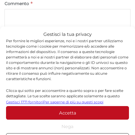
*
Commento
Gestisci la tua privacy
Per fornire le migliori esperienze, noi e i nostri partner utilizziamo
tecnologie come i cookie per memorizzare e/o accedere alle
informazioni del dispositivo. Il consenso a queste tecnologie
permetterà a noi e ai nostri partner di elaborare dati personali come
il comportamento durante la navigazione o gli ID univoci su questo
sito e di mostrare annunci (non) personalizzati. Non acconsentire o
ritirare il consenso può influire negativamente su alcune
*
Nome
caratteristiche e funzioni.
Clicca qui sotto per acconsentire a quanto sopra o per fare scelte
dettagliate. Le tue scelte saranno applicate solamente a questo
sito. È possibile modificare le impostazioni in qualsiasi momento,
Gestisci 1771 fornitori
Per saperne di più su questi scopi
*
Email
compreso il ritiro del consenso, utilizzando i pulsanti della Cookie
Accetta
Policy o cliccando sul pulsante di gestione del consenso nella parte
inferiore dello schermo.
Nega
Sito web
Statistiche