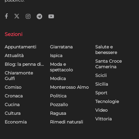
Sezioni
Appuntamenti
Giarratana
Salute e
benessere
Attualità
Ispica
Santa Croce
Blog: la penna di…
Moda e
Camerina
spettacolo
Chiaramonte
Scicli
Gulfi
Modica
Sicilia
Comiso
Monterosso Almo
Sport
Cronaca
Politica
Tecnologie
Cucina
Pozzallo
Video
Cultura
Ragusa
Vittoria
Economia
Rimedi naturali