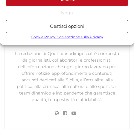
inferiore dello schermo.
Nega
Statistiche
Gestisci opzioni
Archiviare informazioni su dispositivo e/o accedervi, Misurare le
prestazioni degli annunci, Misurare le prestazioni dei contenuti,
Cookie Policy
Dichiarazione sulla Privacy
Comprendere il pubblico attraverso statistiche o la
Redazione
combinazione di dati provenienti da fonti diverse.
La redazione di Quotidianodiragusa.it è composta
da giornalisti, collaboratori e professionisti
Marketing
dell’informazione che ogni giorno lavorano per
offrire notizie, approfondimenti e contenuti
Archiviare informazioni su dispositivo e/o accedervi, Utilizzare
accurati dedicati alla Sicilia, all’attualità, alla
dati limitati per la selezione della pubblicità, Creare profili per la
politica, alla cronaca, alla cultura e allo sport. Un
pubblicità personalizzata, Utilizzare profili per la selezione di
team dinamico e indipendente che garantisce
pubblicità personalizzata, Creare profili per la personalizzazione
qualità, tempestività e affidabilità.
dei contenuti, Utilizzare profili per la selezione di contenuti
personalizzati, Sviluppare e migliorare i servizi, Utilizzare dati
limitati per la selezione dei contenuti.
Funzionalità
Sempre attivo