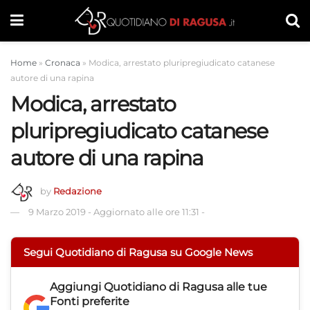
Home
»
Cronaca
»
Modica, arrestato pluripregiudicato catanese
autore di una rapina
Modica, arrestato
pluripregiudicato catanese
autore di una rapina
by
Redazione
9 Marzo 2019
-
Aggiornato alle ore 11:31
-
Segui Quotidiano di Ragusa su Google News
Aggiungi
Quotidiano di Ragusa
alle tue
Fonti preferite