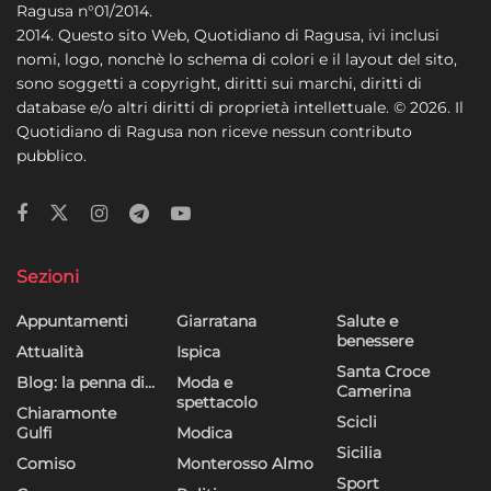
Ragusa n°01/2014.
2014. Questo sito Web, Quotidiano di Ragusa, ivi inclusi
nomi, logo, nonchè lo schema di colori e il layout del sito,
sono soggetti a copyright, diritti sui marchi, diritti di
database e/o altri diritti di proprietà intellettuale. © 2026. Il
Quotidiano di Ragusa non riceve nessun contributo
pubblico.
Sezioni
Appuntamenti
Giarratana
Salute e
benessere
Attualità
Ispica
Santa Croce
Blog: la penna di…
Moda e
Camerina
spettacolo
Chiaramonte
Scicli
Gulfi
Modica
Sicilia
Comiso
Monterosso Almo
Sport