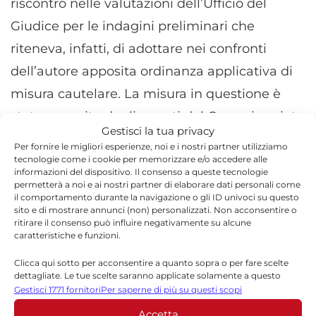
riscontro nelle valutazioni dell’Ufficio del
Giudice per le indagini preliminari che
riteneva, infatti, di adottare nei confronti
dell’autore apposita ordinanza applicativa di
misura cautelare. La misura in questione è
stata eseguita dagli agenti del Commissariato
Gestisci la tua privacy
di Modica in data 08 u.s. con l’ausilio di
Per fornire le migliori esperienze, noi e i nostri partner utilizziamo
tecnologie come i cookie per memorizzare e/o accedere alle
personale del Commissariato P.S. di Nesima.
informazioni del dispositivo. Il consenso a queste tecnologie
permetterà a noi e ai nostri partner di elaborare dati personali come
il comportamento durante la navigazione o gli ID univoci su questo
sito e di mostrare annunci (non) personalizzati. Non acconsentire o
ritirare il consenso può influire negativamente su alcune
caratteristiche e funzioni.
TORNA IN CRONACA
Clicca qui sotto per acconsentire a quanto sopra o per fare scelte
,
dettagliate. Le tue scelte saranno applicate solamente a questo
sito. È possibile modificare le impostazioni in qualsiasi momento,
Gestisci 1771 fornitori
Per saperne di più su questi scopi
TORNA IN MODICA
compreso il ritiro del consenso, utilizzando i pulsanti della Cookie
Accetta
Policy o cliccando sul pulsante di gestione del consenso nella parte