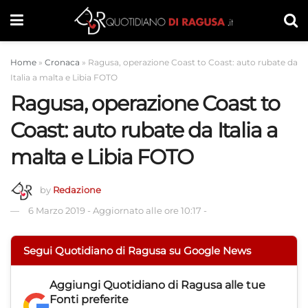
Home
»
Cronaca
»
Ragusa, operazione Coast to Coast: auto rubate da
Italia a malta e Libia FOTO
Ragusa, operazione Coast to
Coast: auto rubate da Italia a
malta e Libia FOTO
by
Redazione
6 Marzo 2019
-
Aggiornato alle ore 10:17
-
Segui Quotidiano di Ragusa su Google News
Aggiungi
Quotidiano di Ragusa
alle tue
Fonti preferite