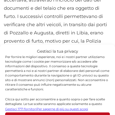
documenti e del telaio che era oggetto di
furto. I successivi controlli permettevano di
verificare che altri veicoli, in transito dai porti
di Pozzallo e Augusta, diretti in Libia, erano
provento di furto, motivo per cui, la Polizia
Stradale di Ragusa ipotizzava che fosse frutto
Gestisci la tua privacy
di un unico disegno criminoso e richiedeva
Per fornire le migliori esperienze, noi e i nostri partner utilizziamo
tecnologie come i cookie per memorizzare e/o accedere alle
l’intercettazione dei soggetti che erano stati
informazioni del dispositivo. Il consenso a queste tecnologie
permetterà a noi e ai nostri partner di elaborare dati personali come
trovati alla guida dei mezzi. L’ attività tecnica
il comportamento durante la navigazione o gli ID univoci su questo
sito e di mostrare annunci (non) personalizzati. Non acconsentire o
consentiva di identificare i componenti dei tre
ritirare il consenso può influire negativamente su alcune
caratteristiche e funzioni.
sodalizi criminali, di ottenere riscontri sulla
esistenza di accordi criminali tra gli stessi e di
Clicca qui sotto per acconsentire a quanto sopra o per fare scelte
dettagliate. Le tue scelte saranno applicate solamente a questo
acquisire quelle informazioni utili, grazie
sito. È possibile modificare le impostazioni in qualsiasi momento,
Gestisci 1771 fornitori
Per saperne di più su questi scopi
compreso il ritiro del consenso, utilizzando i pulsanti della Cookie
anche a pedinamenti e controlli su strada, a