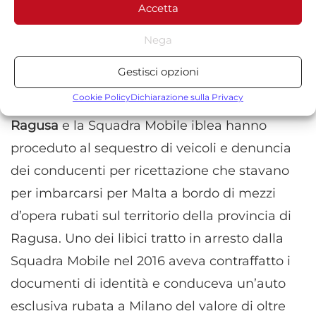
Accetta
Policy o cliccando sul pulsante di gestione del consenso nella parte
inferiore dello schermo.
rinvenire altri veicoli rubati, giacenti presso
Nega
varie depositerie ubicate nelle province di
Statistiche
Ragusa, Catania, Siracusa ed Agrigento.
Gestisci opzioni
Archiviare informazioni su dispositivo e/o accedervi, Misurare le
prestazioni degli annunci, Misurare le prestazioni dei contenuti,
Cookie Policy
Dichiarazione sulla Privacy
In più occasioni la Sezione Polizia Stradale di
Comprendere il pubblico attraverso statistiche o la
Ragusa
e la Squadra Mobile iblea hanno
combinazione di dati provenienti da fonti diverse.
proceduto al sequestro di veicoli e denuncia
Marketing
dei conducenti per ricettazione che stavano
Archiviare informazioni su dispositivo e/o accedervi, Utilizzare
per imbarcarsi per Malta a bordo di mezzi
dati limitati per la selezione della pubblicità, Creare profili per la
d’opera rubati sul territorio della provincia di
pubblicità personalizzata, Utilizzare profili per la selezione di
pubblicità personalizzata, Creare profili per la personalizzazione
Ragusa. Uno dei libici tratto in arresto dalla
dei contenuti, Utilizzare profili per la selezione di contenuti
Squadra Mobile nel 2016 aveva contraffatto i
personalizzati, Sviluppare e migliorare i servizi, Utilizzare dati
limitati per la selezione dei contenuti.
documenti di identità e conduceva un’auto
esclusiva rubata a Milano del valore di oltre
Funzionalità
Sempre attivo