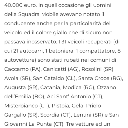
40.000 euro. In quell’occasione gli uomini
Abbinare e combinare dati provenienti da altre
della Squadra Mobile avevano notato il
fonti di dati, Collegare diversi dispositivi,
Identificare i dispositivi in base alle informazioni
conducente anche per la particolarità del
trasmesse automaticamente.
veicolo ed il colore giallo che di sicuro non
passava inosservato. I 31 veicoli recuperati (di
Utilizzare dati di geolocalizzazione precisi,
Riconoscere i dispositivi in base a informazioni
cui 21 autocarri, 1 betoniera, 1 compattatore, 8
richieste attivamente.
autovetture) sono stati rubati nei comuni di
Caccamo (PA), Canicattì (AG), Rosolini (SR),
Garantire la sicurezza, prevenire e
rilevare frodi, correggere errori, Erogare
Avola (SR), San Cataldo (CL), Santa Croce (RG),
e presentare pubblicità e contenuto,
Sempre attivo
Augusta (SR), Catania, Modica (RG), Ozzano
Salvare e comunicare le scelte sulla
privacy.
dell’Emilia (BO), Aci Sant’ Antonio (CT),
Misterbianco (CT), Pistoia, Gela, Priolo
Gargallo (SR), Scordia (CT), Lentini (SR) e San
Giovanni La Punta (CT). Tre vetture ed un