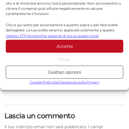
sito e di mostrare annunci (non) personalizzati. Non acconsentire o
ritirare il consenso può influire negativamente su alcune
Redazione
caratteristiche e funzioni.
La redazione di Quotidianodiragusa.it è composta
Clicca qui sotto per acconsentire a quanto sopra o per fare scelte
da giornalisti, collaboratori e professionisti
dettagliate. Le tue scelte saranno applicate solamente a questo
sito. È possibile modificare le impostazioni in qualsiasi momento,
dell’informazione che ogni giorno lavorano per
Gestisci 1771 fornitori
Per saperne di più su questi scopi
compreso il ritiro del consenso, utilizzando i pulsanti della Cookie
offrire notizie, approfondimenti e contenuti
Accetta
Policy o cliccando sul pulsante di gestione del consenso nella parte
accurati dedicati alla Sicilia, all’attualità, alla
inferiore dello schermo.
politica, alla cronaca, alla cultura e allo sport. Un
Nega
team dinamico e indipendente che garantisce
Statistiche
qualità, tempestività e affidabilità.
Gestisci opzioni
Archiviare informazioni su dispositivo e/o accedervi, Misurare le
prestazioni degli annunci, Misurare le prestazioni dei contenuti,
Cookie Policy
Dichiarazione sulla Privacy
Comprendere il pubblico attraverso statistiche o la
combinazione di dati provenienti da fonti diverse.
Marketing
Lascia un commento
Archiviare informazioni su dispositivo e/o accedervi, Utilizzare
dati limitati per la selezione della pubblicità, Creare profili per la
Il tuo indirizzo email non sarà pubblicato.
I campi