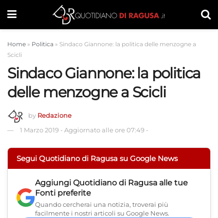
Home
»
Politica
»
Sindaco Giannone: la politica delle menzogne a
Scicli
Sindaco Giannone: la politica
delle menzogne a Scicli
by
Redazione
1 Marzo 2019
-
Aggiornato alle ore 07:49
-
Segui Quotidiano di Ragusa su Google News
Aggiungi
Quotidiano di Ragusa
alle tue
Fonti preferite
Quando cercherai una notizia, troverai più
facilmente i nostri articoli su Google News.