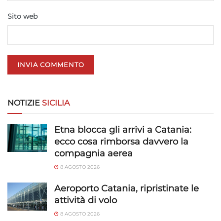
Salvare e comunicare le scelte sulla
privacy.
Sito web
NOTIZIE
SICILIA
Etna blocca gli arrivi a Catania:
ecco cosa rimborsa davvero la
compagnia aerea
8 AGOSTO 2026
Aeroporto Catania, ripristinate le
attività di volo
8 AGOSTO 2026