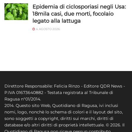
Epidemia di ciclosporiasi negli Usa:
18mila casi, due morti, focolaio
legato alla lattuga
4 AGOSTO 2026
Direttore Responsabile: Felicia Rinzo - Editore QDR News -
P.IVA 01673640882 - Testata registrata al Tribunale di
Ragusa n°01/2014.
2014. Questo sito Web, Quotidiano di Ragusa, ivi inclusi
nomi, logo, nonchè lo schema di colori e il layout del sito,
sono soggetti a copyright, diritti sui marchi, diritti di
database e/o altri diritti di proprietà intellettuale. © 2026. Il
Quotidiano di Ragusa non riceve nessun contributo