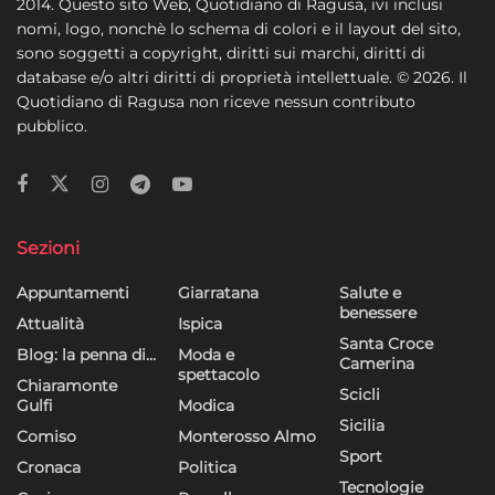
2014. Questo sito Web, Quotidiano di Ragusa, ivi inclusi
nomi, logo, nonchè lo schema di colori e il layout del sito,
sono soggetti a copyright, diritti sui marchi, diritti di
database e/o altri diritti di proprietà intellettuale. © 2026. Il
Quotidiano di Ragusa non riceve nessun contributo
pubblico.
Sezioni
Appuntamenti
Giarratana
Salute e
benessere
Attualità
Ispica
Santa Croce
Blog: la penna di…
Moda e
Camerina
spettacolo
Chiaramonte
Scicli
Gulfi
Modica
Sicilia
Comiso
Monterosso Almo
Sport
Cronaca
Politica
Tecnologie