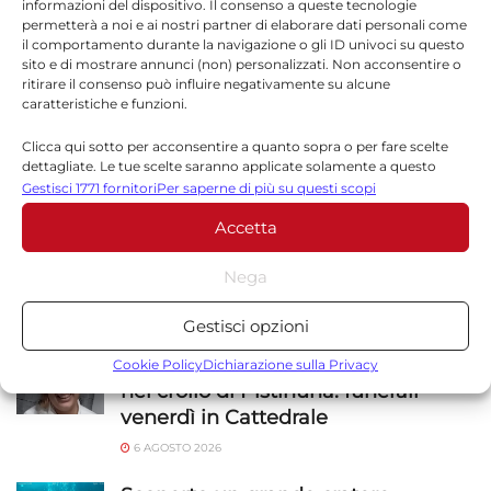
informazioni del dispositivo. Il consenso a queste tecnologie
*
Email
permetterà a noi e ai nostri partner di elaborare dati personali come
il comportamento durante la navigazione o gli ID univoci su questo
sito e di mostrare annunci (non) personalizzati. Non acconsentire o
ritirare il consenso può influire negativamente su alcune
caratteristiche e funzioni.
Sito web
Clicca qui sotto per acconsentire a quanto sopra o per fare scelte
dettagliate. Le tue scelte saranno applicate solamente a questo
sito. È possibile modificare le impostazioni in qualsiasi momento,
Gestisci 1771 fornitori
Per saperne di più su questi scopi
compreso il ritiro del consenso, utilizzando i pulsanti della Cookie
Accetta
Policy o cliccando sul pulsante di gestione del consenso nella parte
inferiore dello schermo.
Nega
Statistiche
NOTIZIE
SICILIA
Gestisci opzioni
Archiviare informazioni su dispositivo e/o accedervi, Misurare le
prestazioni degli annunci, Misurare le prestazioni dei contenuti,
Alessandra Frazzica morta a 21 anni
Cookie Policy
Dichiarazione sulla Privacy
Comprendere il pubblico attraverso statistiche o la
nel crollo di Pistinuna: funerali
combinazione di dati provenienti da fonti diverse.
venerdì in Cattedrale
6 AGOSTO 2026
Marketing