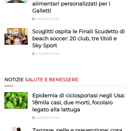
alimentari personalizzati per i
rilevare frodi, correggere errori, Erogare
e presentare pubblicità e contenuto,
Galletti
Sempre attivo
Salvare e comunicare le scelte sulla
6 AGOSTO 2026
privacy.
Scoglitti ospita le Finali Scudetto di
beach soccer: 20 club, tre titoli e
Sky Sport
4 AGOSTO 2026
NOTIZIE
SALUTE E BENESSERE
Epidemia di ciclosporiasi negli Usa:
18mila casi, due morti, focolaio
legato alla lattuga
4 AGOSTO 2026
Zanzare, pelle e prevenzione: cosa