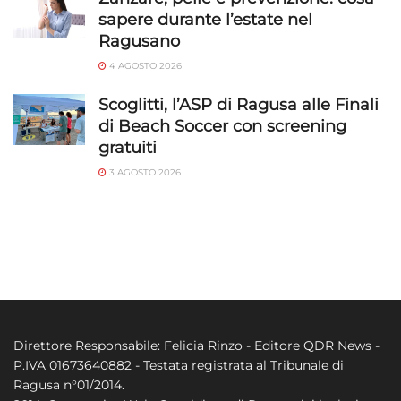
sapere durante l’estate nel
Ragusano
4 AGOSTO 2026
Scoglitti, l’ASP di Ragusa alle Finali
di Beach Soccer con screening
gratuiti
3 AGOSTO 2026
Direttore Responsabile: Felicia Rinzo - Editore QDR News -
P.IVA 01673640882 - Testata registrata al Tribunale di
Ragusa n°01/2014.