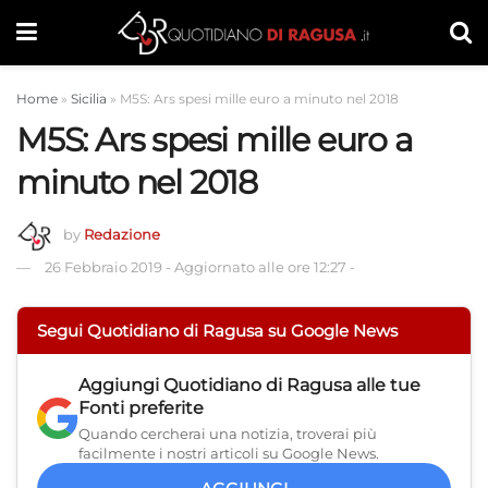
Home
»
Sicilia
»
M5S: Ars spesi mille euro a minuto nel 2018
M5S: Ars spesi mille euro a
minuto nel 2018
by
Redazione
26 Febbraio 2019
-
Aggiornato alle ore 12:27
-
Segui Quotidiano di Ragusa su Google News
Aggiungi
Quotidiano di Ragusa
alle tue
Fonti preferite
Quando cercherai una notizia, troverai più
facilmente i nostri articoli su Google News.