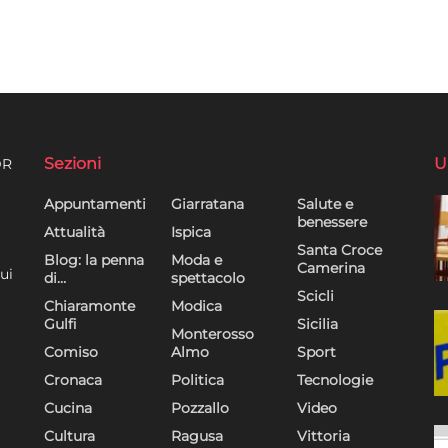
Sezioni
U
DR
Appuntamenti
Giarratana
Salute e
benessere
Attualità
Ispica
Santa Croce
Blog: la penna
Moda e
Camerina
ui
di…
spettacolo
Scicli
Chiaramonte
Modica
Gulfi
Sicilia
Monterosso
Comiso
Almo
Sport
Cronaca
Politica
Tecnologie
Cucina
Pozzallo
Video
Cultura
Ragusa
Vittoria