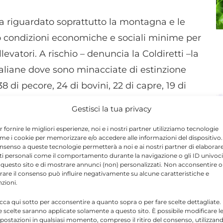
 riguardato soprattutto la montagna e le
no condizioni economiche e sociali minime per
evatori. A rischio – denuncia la Coldiretti –la
 italiane dove sono minacciate di estinzione
8 di pecore, 24 di bovini, 22 di capre, 19 di
 asini. Un pericolo – secondo la Coldiretti – per
Gestisci la tua privacy
dita di un patrimonio alimentare, culturale ed
r fornire le migliori esperienze, noi e i nostri partner utilizziamo tecnologie
 un attacco alla sovranità alimentare del
me i cookie per memorizzare e/o accedere alle informazioni del dispositivo. 
nsenso a queste tecnologie permetterà a noi e ai nostri partner di elaborar
ti personali come il comportamento durante la navigazione o gli ID univoci
 questo sito e di mostrare annunci (non) personalizzati. Non acconsentire o
tirare il consenso può influire negativamente su alcune caratteristiche e
ambientale
ma anche economico ha
nzioni.
 Ettore Prandini nel sottolineare che “la
icca qui sotto per acconsentire a quanto sopra o per fare scelte dettagliate.
e scelte saranno applicate solamente a questo sito. È possibile modificare l
r le imprese del Made in Italy”. Un valore che
postazioni in qualsiasi momento, compreso il ritiro del consenso, utilizzan