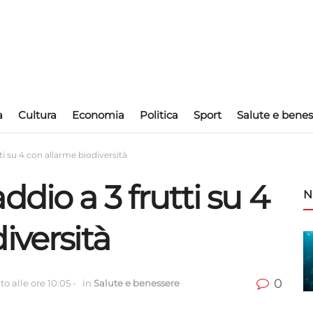
a
Cultura
Economia
Politica
Sport
Salute e benes
ti su 4 con allarme biodiversità
dio a 3 frutti su 4
N
iversità
0
o alle ore 10:05
-
in
Salute e benessere