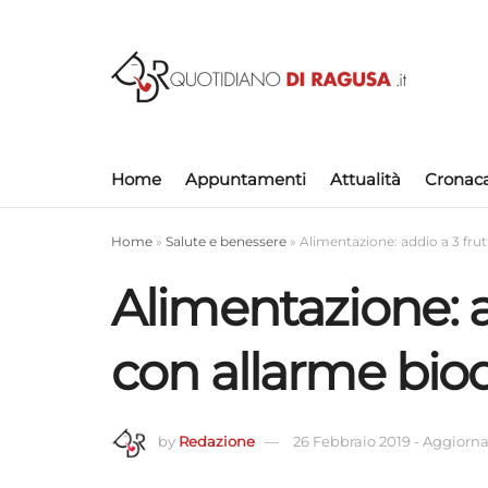
Home
Appuntamenti
Attualità
Cronac
Home
»
Salute e benessere
»
Alimentazione: addio a 3 frut
Alimentazione: ad
con allarme biod
by
Redazione
26 Febbraio 2019
-
Aggiornat