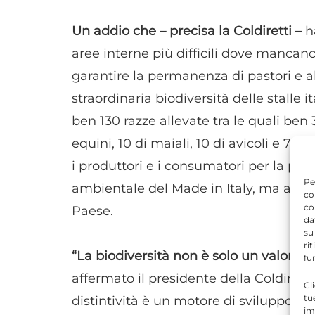
Un addio che – precisa la Coldiretti –
ha
aree interne più difficili dove manca
garantire la permanenza di pastori e all
straordinaria biodiversità delle stalle
ben 130 razze allevate tra le quali ben 3
equini, 10 di maiali, 10 di avicoli e 7 di
i produttori e i consumatori per la per
Pe
ambientale del Made in Italy, ma anche
co
co
Paese.
da
su
ri
“La biodiversità non è solo un valore 
fu
affermato il presidente della Coldiretti
Cl
tu
distintività è un motore di sviluppo pe
im