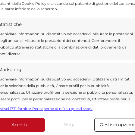
 mercati e nelle fattorie con i “Sigilli” di
pulsanti della Cookie Policy o cliccando sul pulsante di gestione del consens
lla parte inferiore dello schermo.
la biodiversità agricola italiana che nel
all’estinzione o indissolubilmente legati a
Statistiche
la lista delle razze animali che gli imprenditori
rchiviare informazioni su dispositivo e/o accedervi, Misurare le prestazioni
egli annunci, Misurare le prestazioni dei contenuti, Comprendere il
con passione.
ubblico attraverso statistiche o la combinazione di dati provenienti da
onti diverse.
tale di 311 prodotti
e razze animali raccolti nel
Marketing
rvatorio sulla biodiversità istituito dal
rchiviare informazioni su dispositivo e/o accedervi, Utilizzare dati limitati
ica.
er la selezione della pubblicità, Creare profili per la pubblicità
ersonalizzata, Utilizzare profili per la selezione di pubblicità personalizzata,
reare profili per la personalizzazione dei contenuti, Utilizzare profili per la
elezione di contenuti personalizzati, Sviluppare e migliorare i servizi,
stisci 1771 fornitori
Per saperne di più su questi scopi
Send
Share
tilizzare dati limitati per la selezione dei contenuti.
ALUTE E BENESSERE
Accetta
Nega
Gestisci opzioni
Funzionalità
Sempre attiv