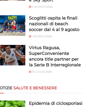
e Sky Sport
4 AGOSTO 2026
Scoglitti ospita le finali
nazionali di beach
soccer dal 4 al 9 agosto
1 AGOSTO 2026
Virtus Ragusa,
SuperConveniente
ancora title partner per
la Serie B Interregionale
31 LUGLIO 2026
OTIZIE
SALUTE E BENESSERE
Epidemia di ciclosporiasi