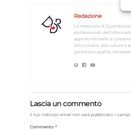
A
C
Redazione
La redazione di Quotidianodi
professionisti dell’informaz
approfondimenti e contenuti ac
alla cronaca, alla cultura e
garantisce qualità, tempestiv
Lascia un commento
Il tuo indirizzo email non sarà pubblicato.
I campi
*
Commento