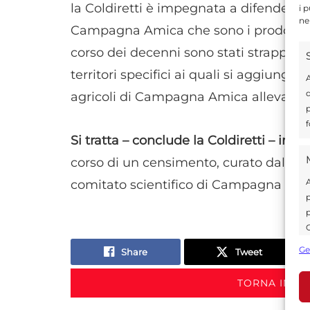
la Coldiretti è impegnata a difendere nei
i 
ne
Campagna Amica che sono i prodotti del
corso dei decenni sono stati strappati 
territori specifici ai quali si aggiunge 
A
d
agricoli di Campagna Amica allevano 
p
f
Si tratta – conclude la Coldiretti – in to
corso di un censimento, curato dall’Osse
A
comitato scientifico di Campagna Am
p
p
C
s
Ge
Share
Tweet
U
TORNA IN S