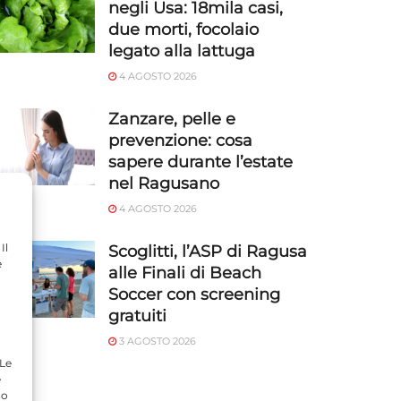
negli Usa: 18mila casi,
due morti, focolaio
legato alla lattuga
4 AGOSTO 2026
Zanzare, pelle e
prevenzione: cosa
sapere durante l’estate
nel Ragusano
4 AGOSTO 2026
Il
Scoglitti, l’ASP di Ragusa
e
alle Finali di Beach
Soccer con screening
gratuiti
3 AGOSTO 2026
 Le
e
do