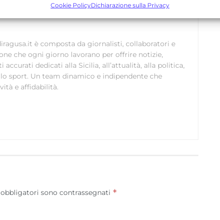
bbinare e combinare dati provenienti da altre fonti di dati,
Cookie Policy
Dichiarazione sulla Privacy
ollegare diversi dispositivi, Identificare i dispositivi in base
alle informazioni trasmesse automaticamente.
ragusa.it è composta da giornalisti, collaboratori e
Utilizzare dati di geolocalizzazione precisi, Riconoscere i
ione che ogni giorno lavorano per offrire notizie,
dispositivi in base a informazioni richieste attivamente.
curati dedicati alla Sicilia, all’attualità, alla politica,
 allo sport. Un team dinamico e indipendente che
ità e affidabilità.
Garantire la sicurezza, prevenire e rilevare frodi,
correggere errori, Erogare e presentare
Sempre attiv
pubblicità e contenuto, Salvare e comunicare le
scelte sulla privacy.
*
 obbligatori sono contrassegnati