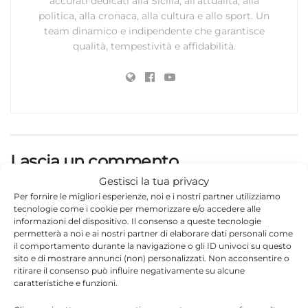
accurati dedicati alla Sicilia, all’attualità, alla
politica, alla cronaca, alla cultura e allo sport. Un
team dinamico e indipendente che garantisce
qualità, tempestività e affidabilità.
Lascia un commento
Gestisci la tua privacy
Il tuo indirizzo email non sarà pubblicato.
I campi
Per fornire le migliori esperienze, noi e i nostri partner utilizziamo
*
obbligatori sono contrassegnati
tecnologie come i cookie per memorizzare e/o accedere alle
informazioni del dispositivo. Il consenso a queste tecnologie
*
Commento
permetterà a noi e ai nostri partner di elaborare dati personali come
il comportamento durante la navigazione o gli ID univoci su questo
sito e di mostrare annunci (non) personalizzati. Non acconsentire o
ritirare il consenso può influire negativamente su alcune
caratteristiche e funzioni.