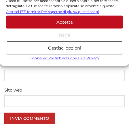
Clicca qui sotto per acconsentire a quanto sopra o per fare scelte
dettagliate. Le tue scelte saranno applicate solamente a questo
sito. È possibile modificare le impostazioni in qualsiasi momento,
Gestisci 1771 fornitori
Per saperne di più su questi scopi
compreso il ritiro del consenso, utilizzando i pulsanti della Cookie
Accetta
Policy o cliccando sul pulsante di gestione del consenso nella parte
inferiore dello schermo.
Nega
*
Nome
Statistiche
Gestisci opzioni
Archiviare informazioni su dispositivo e/o accedervi, Misurare le
prestazioni degli annunci, Misurare le prestazioni dei contenuti,
Cookie Policy
Dichiarazione sulla Privacy
Comprendere il pubblico attraverso statistiche o la
*
Email
combinazione di dati provenienti da fonti diverse.
Marketing
Sito web
Archiviare informazioni su dispositivo e/o accedervi, Utilizzare
dati limitati per la selezione della pubblicità, Creare profili per la
pubblicità personalizzata, Utilizzare profili per la selezione di
pubblicità personalizzata, Creare profili per la personalizzazione
dei contenuti, Utilizzare profili per la selezione di contenuti
personalizzati, Sviluppare e migliorare i servizi, Utilizzare dati