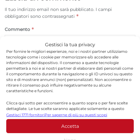
Il tuo indirizzo email non sarà pubblicato.
I campi
*
obbligatori sono contrassegnati
*
Commento
Gestisci la tua privacy
Per fornire le migliori esperienze, noi e i nostri partner utilizziamo
tecnologie come i cookie per memorizzare e/o accedere alle
informazioni del dispositivo. Il consenso a queste tecnologie
permetterà a noi e ai nostri partner di elaborare dati personali come
il comportamento durante la navigazione o gli ID univoci su questo
sito e di mostrare annunci (non) personalizzati. Non acconsentire o
ritirare il consenso può influire negativamente su alcune
caratteristiche e funzioni.
Clicca qui sotto per acconsentire a quanto sopra o per fare scelte
*
Nome
dettagliate. Le tue scelte saranno applicate solamente a questo
sito. È possibile modificare le impostazioni in qualsiasi momento,
Gestisci 1771 fornitori
Per saperne di più su questi scopi
compreso il ritiro del consenso, utilizzando i pulsanti della Cookie
Accetta
Policy o cliccando sul pulsante di gestione del consenso nella parte
inferiore dello schermo.
*
Email