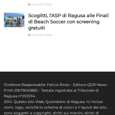
4 AGOSTO 2026
Scoglitti, l’ASP di Ragusa alle Finali
di Beach Soccer con screening
gratuiti
3 AGOSTO 2026
Direttore Responsabile: Felicia Rinzo - Editore QDR News -
P.IVA 01673640882 - Testata registrata al Tribunale di
Ragusa n°01/2014.
2014. Questo sito Web, Quotidiano di Ragusa, ivi inclusi
nomi, logo, nonchè lo schema di colori e il layout del sito,
sono soggetti a copyright, diritti sui marchi, diritti di