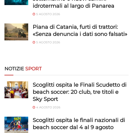
idrotermali al largo di Panarea
Identificare i dispositivi in base alle informazioni
trasmesse automaticamente.
5 AGOSTO 2026
Piana di Catania, furti di trattori:
Utilizzare dati di geolocalizzazione precisi,
Riconoscere i dispositivi in base a informazioni
«Senza denuncia i dati sono falsati»
richieste attivamente.
5 AGOSTO 2026
Garantire la sicurezza, prevenire e
rilevare frodi, correggere errori, Erogare
e presentare pubblicità e contenuto,
NOTIZIE
SPORT
Sempre attivo
Salvare e comunicare le scelte sulla
privacy.
Scoglitti ospita le Finali Scudetto di
beach soccer: 20 club, tre titoli e
Sky Sport
4 AGOSTO 2026
Scoglitti ospita le finali nazionali di
beach soccer dal 4 al 9 agosto