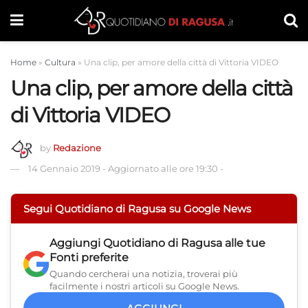
Home
»
Cultura
»
Una clip, per amore della città di Vittoria VIDEO
Una clip, per amore della città
di Vittoria VIDEO
by
Redazione
14 Gennaio 2019
-
Aggiornato alle ore 19:30
-
Segui Quotidiano di Ragusa su Google News
Aggiungi
Quotidiano di Ragusa
alle tue
Fonti preferite
Quando cercherai una notizia, troverai più
facilmente i nostri articoli su Google News.