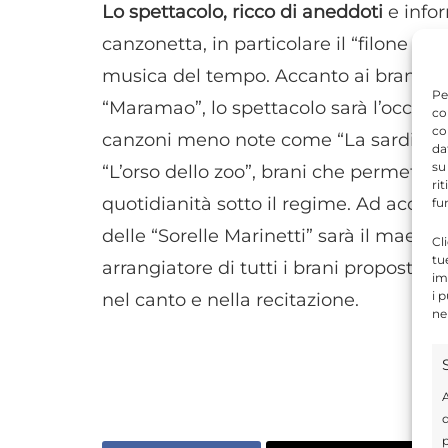
Lo spettacolo, ricco di aneddoti
e infor
canzonetta, in particolare il “filone an
musica del tempo. Accanto ai brani f
Pe
“Maramao”, lo spettacolo sarà l’occas
co
co
canzoni meno note come “La sardina i
da
su
“L’orso dello zoo”, brani che permette
ri
quotidianità sotto il regime. Ad accom
fu
delle “Sorelle Marinetti” sarà il maest
Cl
tu
arrangiatore di tutti i brani proposti e
im
i 
nel canto e nella recitazione.
ne
A
d
p