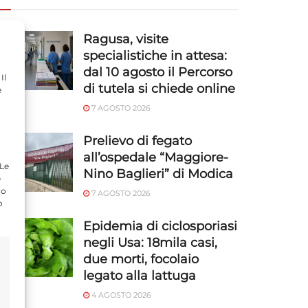
Ragusa, visite
specialistiche in attesa:
dal 10 agosto il Percorso
Il
di tutela si chiede online
e
7 AGOSTO 2026
Prelievo di fegato
all’ospedale “Maggiore-
 Le
Nino Baglieri” di Modica
e
do
7 AGOSTO 2026
o
Epidemia di ciclosporiasi
negli Usa: 18mila casi,
due morti, focolaio
legato alla lattuga
4 AGOSTO 2026