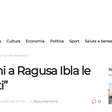
a
Cultura
Economia
Politica
Sport
Salute e benes
 “Sorelle Marinetti”
 a Ragusa Ibla le
N
i”
0
o alle ore 07:00
-
in
Appuntamenti