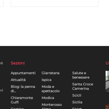
Sezioni
U
DR
Appuntamenti
Giarratana
Salute e
benessere
Attualità
Ispica
Santa Croce
Blog: la penna
Moda e
Camerina
ui
di…
spettacolo
Scicli
Chiaramonte
Modica
Gulfi
Sicilia
Monterosso