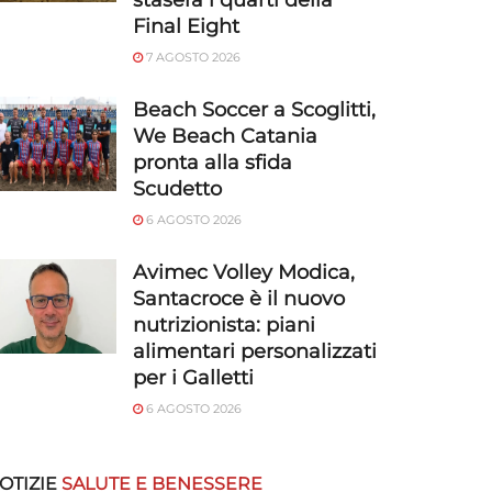
stasera i quarti della
Final Eight
7 AGOSTO 2026
Beach Soccer a Scoglitti,
We Beach Catania
pronta alla sfida
Scudetto
6 AGOSTO 2026
Avimec Volley Modica,
Santacroce è il nuovo
nutrizionista: piani
alimentari personalizzati
per i Galletti
6 AGOSTO 2026
OTIZIE
SALUTE E BENESSERE