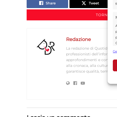
Share
Tweet
f
TORNA IN
A
p
p
Redazione
C
La redazione di Quotidianodi
s
Ge
professionisti dell’informaz
U
approfondimenti e contenuti ac
alla cronaca, alla cultura e
garantisce qualità, tempestiv
A
C