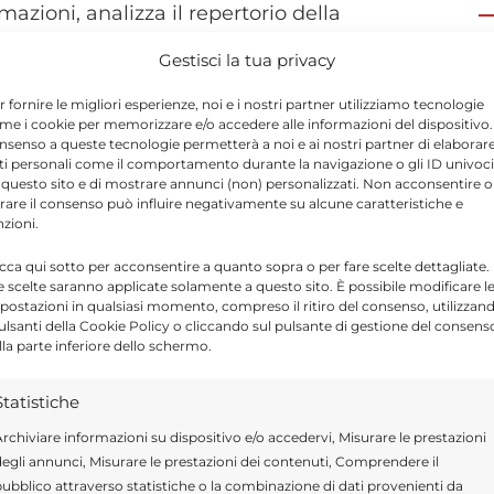
mazioni, analizza il repertorio della
imalista” firmato dalle migliori penne della
Gestisci la tua privacy
amosi come “Pinguino Innamorato” e
r fornire le migliori esperienze, noi e i nostri partner utilizziamo tecnologie
ione per ascoltare ed apprezzare anche
me i cookie per memorizzare e/o accedere alle informazioni del dispositivo. 
nsenso a queste tecnologie permetterà a noi e ai nostri partner di elaborar
nnamorata”, “La canzone delle mosche”,
ti personali come il comportamento durante la navigazione o gli ID univoci
 questo sito e di mostrare annunci (non) personalizzati. Non acconsentire o
vano di evadere dalla pesantezza della
tirare il consenso può influire negativamente su alcune caratteristiche e
pagnare al pianoforte le voci armonizzate
nzioni.
ro Chirstian Schmitz, preparatore musicale e
icca qui sotto per acconsentire a quanto sopra o per fare scelte dettagliate.
e scelte saranno applicate solamente a questo sito. È possibile modificare l
 che, in questo spettacolo, si cimenterà anche
postazioni in qualsiasi momento, compreso il ritiro del consenso, utilizzan
pulsanti della Cookie Policy o cliccando sul pulsante di gestione del consens
lla parte inferiore dello schermo.
Statistiche
rchiviare informazioni su dispositivo e/o accedervi, Misurare le prestazioni
egli annunci, Misurare le prestazioni dei contenuti, Comprendere il
ubblico attraverso statistiche o la combinazione di dati provenienti da