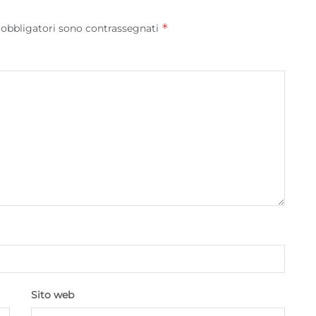
Garantire la sicurezza, prevenire e rilevare frodi,
correggere errori, Erogare e presentare
*
 obbligatori sono contrassegnati
Sempre attiv
pubblicità e contenuto, Salvare e comunicare le
scelte sulla privacy.
Sito web