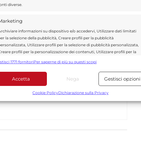
Send
Share
onti diverse.
 APPUNTAMENTI
Marketing
rchiviare informazioni su dispositivo e/o accedervi, Utilizzare dati limitati
er la selezione della pubblicità, Creare profili per la pubblicità
ersonalizzata, Utilizzare profili per la selezione di pubblicità personalizzata,
reare profili per la personalizzazione dei contenuti, Utilizzare profili per la
ragusa.it è composta da giornalisti, collaboratori e
elezione di contenuti personalizzati, Sviluppare e migliorare i servizi,
stisci 1771 fornitori
Per saperne di più su questi scopi
ione che ogni giorno lavorano per offrire notizie,
tilizzare dati limitati per la selezione dei contenuti.
curati dedicati alla Sicilia, all’attualità, alla politica,
Accetta
Nega
Gestisci opzioni
 allo sport. Un team dinamico e indipendente che
Funzionalità
Sempre attiv
ità e affidabilità.
bbinare e combinare dati provenienti da altre fonti di dati,
Cookie Policy
Dichiarazione sulla Privacy
ollegare diversi dispositivi, Identificare i dispositivi in base
alle informazioni trasmesse automaticamente.
Utilizzare dati di geolocalizzazione precisi, Riconoscere i
dispositivi in base a informazioni richieste attivamente.