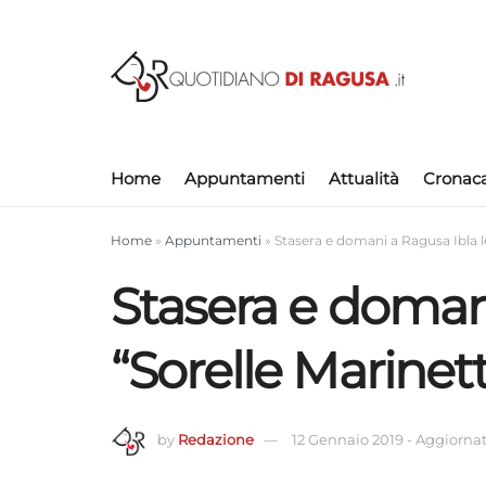
Home
Appuntamenti
Attualità
Cronac
Home
»
Appuntamenti
»
Stasera e domani a Ragusa Ibla le
Stasera e domani
“Sorelle Marinett
by
Redazione
12 Gennaio 2019
-
Aggiornat