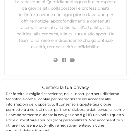
La redazione di Quotidianodiragusa.it è composta
da giornalisti, collaboratori e professionisti
dell’informazione che ogni giorno lavorano per
offrire notizie, approfondimenti e contenuti
accurati dedicati alla Sicilia, all’attualità, alla
politica, alla cronaca, alla cultura e allo sport. Un
team dinamico e indipendente che garantisce
qualità, tempestività e affidabilità.
Gestisci la tua privacy
Per fornire le migliori esperienze, noi e i nostri partner utilizziamo
Lascia un commento
tecnologie come i cookie per memorizzare e/o accedere alle
informazioni del dispositivo. Il consenso a queste tecnologie
Il tuo indirizzo email non sarà pubblicato.
I campi
permetterà a noi e ai nostri partner di elaborare dati personali come
*
obbligatori sono contrassegnati
il comportamento durante la navigazione o gli ID univoci su questo
sito e di mostrare annunci (non) personalizzati. Non acconsentire o
*
Commento
ritirare il consenso può influire negativamente su alcune
caratteristiche e funzioni.