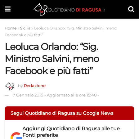
Home
»
Sicilia
»
Leoluca Orlando: “Sig. Ministro Salvini, meno
Facebook e più fatti”
Leoluca Orlando: “Sig.
Ministro Salvini, meno
Facebook e più fatti”
by
Redazione
7 Gennaio 2019
-
Aggiornato alle ore 15:40
-
Segui Quotidiano di Ragusa su Google News
Aggiungi
Quotidiano di Ragusa
alle tue
Fonti preferite