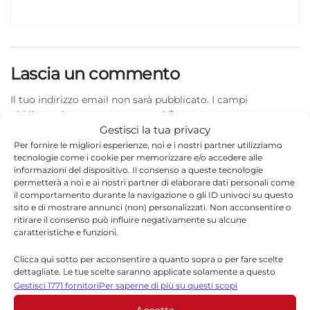
Lascia un commento
Il tuo indirizzo email non sarà pubblicato.
I campi
*
obbligatori sono contrassegnati
Gestisci la tua privacy
*
Commento
Per fornire le migliori esperienze, noi e i nostri partner utilizziamo
tecnologie come i cookie per memorizzare e/o accedere alle
informazioni del dispositivo. Il consenso a queste tecnologie
permetterà a noi e ai nostri partner di elaborare dati personali come
il comportamento durante la navigazione o gli ID univoci su questo
sito e di mostrare annunci (non) personalizzati. Non acconsentire o
ritirare il consenso può influire negativamente su alcune
caratteristiche e funzioni.
Clicca qui sotto per acconsentire a quanto sopra o per fare scelte
dettagliate. Le tue scelte saranno applicate solamente a questo
sito. È possibile modificare le impostazioni in qualsiasi momento,
Gestisci 1771 fornitori
Per saperne di più su questi scopi
compreso il ritiro del consenso, utilizzando i pulsanti della Cookie
Policy o cliccando sul pulsante di gestione del consenso nella parte