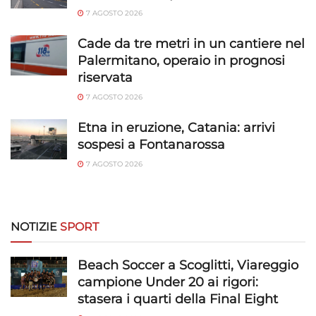
Abbinare e combinare dati provenienti da altre
7 AGOSTO 2026
fonti di dati, Collegare diversi dispositivi,
Cade da tre metri in un cantiere nel
Identificare i dispositivi in base alle informazioni
Palermitano, operaio in prognosi
trasmesse automaticamente.
riservata
Utilizzare dati di geolocalizzazione precisi,
7 AGOSTO 2026
Riconoscere i dispositivi in base a informazioni
Etna in eruzione, Catania: arrivi
richieste attivamente.
sospesi a Fontanarossa
Garantire la sicurezza, prevenire e
7 AGOSTO 2026
rilevare frodi, correggere errori, Erogare
e presentare pubblicità e contenuto,
Sempre attivo
Salvare e comunicare le scelte sulla
privacy.
NOTIZIE
SPORT
Beach Soccer a Scoglitti, Viareggio
campione Under 20 ai rigori:
stasera i quarti della Final Eight