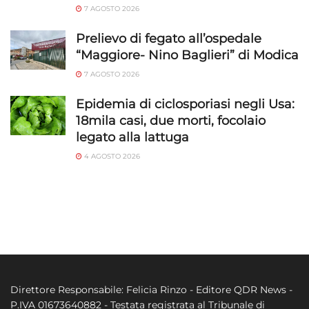
7 AGOSTO 2026
Prelievo di fegato all’ospedale
“Maggiore- Nino Baglieri” di Modica
7 AGOSTO 2026
Epidemia di ciclosporiasi negli Usa:
18mila casi, due morti, focolaio
legato alla lattuga
4 AGOSTO 2026
Direttore Responsabile: Felicia Rinzo - Editore QDR News -
P.IVA 01673640882 - Testata registrata al Tribunale di