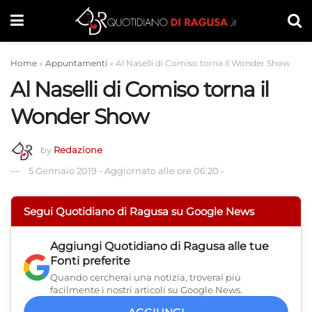
Home
»
Appuntamenti
»
Al Naselli di Comiso torna il Wonder Show
Al Naselli di Comiso torna il
Wonder Show
by
Redazione
5 Gennaio 2019
-
Aggiornato alle ore 06:20
-
Segui Quotidiano di Ragusa su Google News
Aggiungi
Quotidiano di Ragusa
alle tue
Fonti preferite
Quando cercherai una notizia, troverai più
facilmente i nostri articoli su Google News.