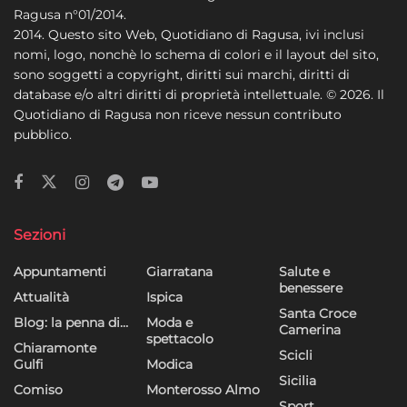
Ragusa n°01/2014.
2014. Questo sito Web, Quotidiano di Ragusa, ivi inclusi
nomi, logo, nonchè lo schema di colori e il layout del sito,
sono soggetti a copyright, diritti sui marchi, diritti di
database e/o altri diritti di proprietà intellettuale. © 2026. Il
Quotidiano di Ragusa non riceve nessun contributo
pubblico.
Sezioni
Appuntamenti
Giarratana
Salute e
benessere
Attualità
Ispica
Santa Croce
Blog: la penna di…
Moda e
Camerina
spettacolo
Chiaramonte
Scicli
Gulfi
Modica
Sicilia
Comiso
Monterosso Almo
Sport