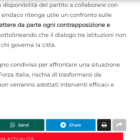
alle informazioni trasmesse automaticamente.
 disponibilità del partito a collaborare con
sindaco ritenga utile un confronto sulle
Utilizzare dati di geolocalizzazione precisi, Riconoscere i
ttere da parte ogni contrapposizione e
dispositivi in base a informazioni richieste attivamente.
sottolineando che il dialogo tra istituzioni non
Garantire la sicurezza, prevenire e rilevare frodi,
 chi governa la città.
correggere errori, Erogare e presentare
Sempre attiv
pubblicità e contenuto, Salvare e comunicare le
scelte sulla privacy.
egno condiviso per affrontare una situazione
orza Italia, rischia di trasformarsi da
n verranno adottati interventi efficaci e
Send
Share
IN ATTUALITÀ