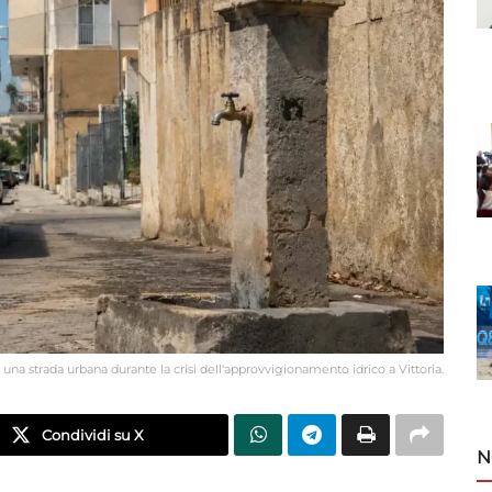
una strada urbana durante la crisi dell'approvvigionamento idrico a Vittoria.
Condividi su X
N