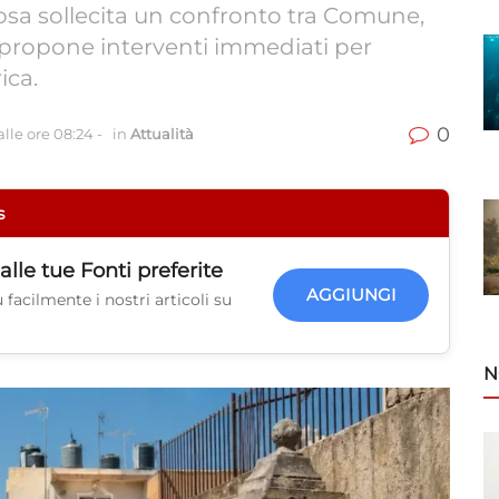
Rosa sollecita un confronto tra Comune,
e propone interventi immediati per
ica.
0
lle ore 08:24
-
in
Attualità
s
alle tue
Fonti preferite
AGGIUNGI
facilmente i nostri articoli su
N