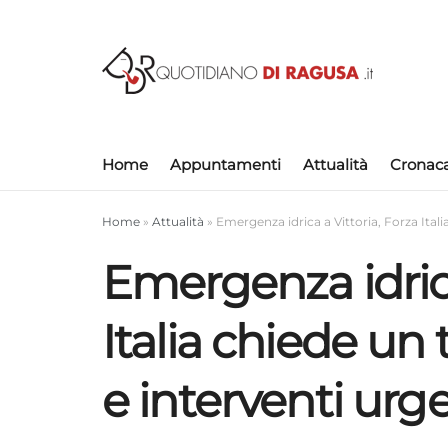
Home
Appuntamenti
Attualità
Cronac
Home
»
Attualità
»
Emergenza idrica a Vittoria, Forza Itali
Emergenza idrica
Italia chiede un 
e interventi urg