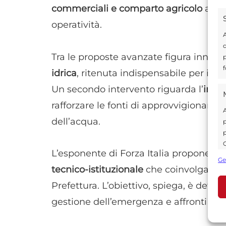
commerciali e comparto agricolo
affro
operatività.
A
d
Tra le proposte avanzate figura innanz
p
f
idrica
, ritenuta indispensabile per indiv
Un secondo intervento riguarda l’
indiv
rafforzare le fonti di approvvigionamen
A
dell’acqua.
p
p
C
L’esponente di Forza Italia propone a
s
Ge
U
tecnico-istituzionale
che coinvolga Com
Prefettura. L’obiettivo, spiega, è defin
gestione dell’emergenza e affronti in mo
A
C