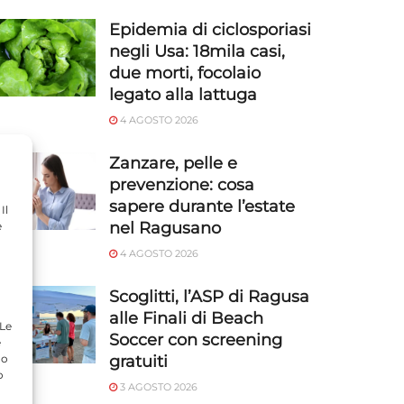
Epidemia di ciclosporiasi
negli Usa: 18mila casi,
due morti, focolaio
legato alla lattuga
4 AGOSTO 2026
Zanzare, pelle e
prevenzione: cosa
sapere durante l’estate
Il
nel Ragusano
e
4 AGOSTO 2026
Scoglitti, l’ASP di Ragusa
alle Finali di Beach
 Le
Soccer con screening
e
do
gratuiti
o
3 AGOSTO 2026