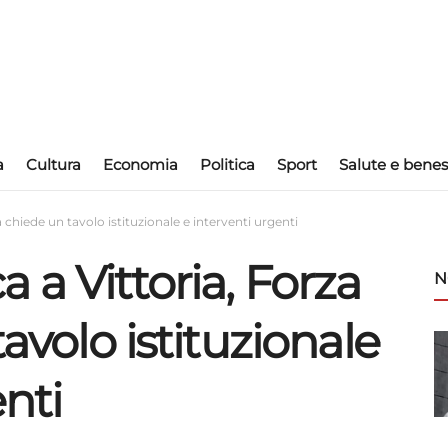
a
Cultura
Economia
Politica
Sport
Salute e benes
a chiede un tavolo istituzionale e interventi urgenti
 a Vittoria, Forza
N
tavolo istituzionale
enti