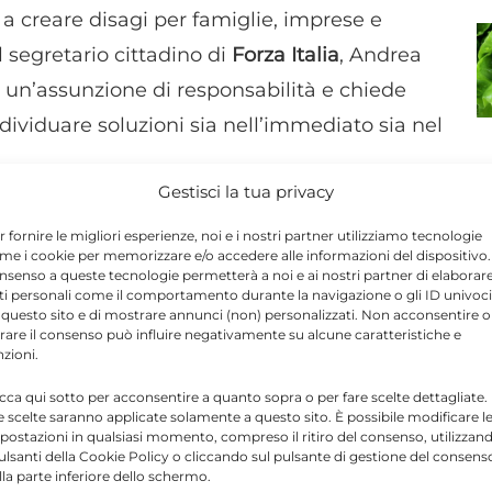
a creare disagi per famiglie, imprese e
l segretario cittadino di
Forza Italia
, Andrea
 a un’assunzione di responsabilità e chiede
ndividuare soluzioni sia nell’immediato sia nel
Gestisci la tua privacy
senta un problema nato recentemente, ma
r fornire le migliori esperienze, noi e i nostri partner utilizziamo tecnologie
me i cookie per memorizzare e/o accedere alle informazioni del dispositivo. 
 interventi capaci di garantire continuità
nsenso a queste tecnologie permetterà a noi e ai nostri partner di elaborar
ti personali come il comportamento durante la navigazione o gli ID univoci
iconoscendo la complessità della questione,
 questo sito e di mostrare annunci (non) personalizzati. Non acconsentire o
o quattro anni di amministrazione comunale, i
tirare il consenso può influire negativamente su alcune caratteristiche e
nzioni.
er un servizio essenziale.
icca qui sotto per acconsentire a quanto sopra o per fare scelte dettagliate.
e scelte saranno applicate solamente a questo sito. È possibile modificare l
postazioni in qualsiasi momento, compreso il ritiro del consenso, utilizzan
 territorio.
Le famiglie
sono costrette a fare i
pulsanti della Cookie Policy o cliccando sul pulsante di gestione del consens
con il ricorso alle autobotti, mentre
attività
lla parte inferiore dello schermo.