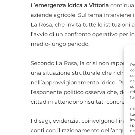
L’
emergenza idrica a Vittoria
continua 
aziende agricole. Sul tema interviene i
La Rosa, che invita tutte le istituzioni
l’avvio di un confronto operativo per i
medio-lungo periodo.
Secondo La Rosa, la crisi non rappre
Pe
co
una situazione strutturale che richiede
co
da
nell’approvvigionamento idrico. Pur r
su
l’esponente politico osserva che, dop
ri
fu
cittadini attendono risultati concreti p
Cl
tu
im
I disagi, evidenzia, coinvolgono l’intero
i 
conti con il razionamento dell’acqua o 
ne