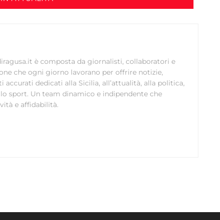
ragusa.it è composta da giornalisti, collaboratori e
ione che ogni giorno lavorano per offrire notizie,
curati dedicati alla Sicilia, all’attualità, alla politica,
 allo sport. Un team dinamico e indipendente che
ità e affidabilità.