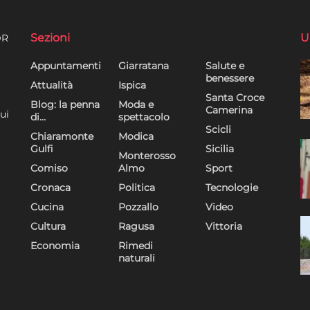
Sezioni
U
DR
Appuntamenti
Giarratana
Salute e
benessere
Attualità
Ispica
Santa Croce
Blog: la penna
Moda e
Camerina
ui
di…
spettacolo
Scicli
Chiaramonte
Modica
Gulfi
Sicilia
Monterosso
Comiso
Almo
Sport
Cronaca
Politica
Tecnologie
Cucina
Pozzallo
Video
Cultura
Ragusa
Vittoria
Economia
Rimedi
naturali