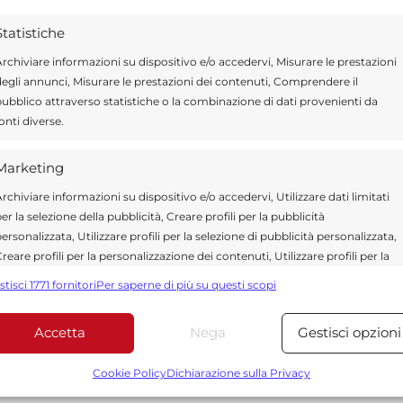
ntano difficoltà che incidono sulla normale
Statistiche
rchiviare informazioni su dispositivo e/o accedervi, Misurare le prestazioni
egli annunci, Misurare le prestazioni dei contenuti, Comprendere il
itutto una
mappatura delle perdite della rete
ubblico attraverso statistiche o la combinazione di dati provenienti da
onti diverse.
iduare le dispersioni e limitare gli sprechi.
iduazione di nuovi pozzi
, con l’obiettivo di
Marketing
to e rendere più stabile l’erogazione
rchiviare informazioni su dispositivo e/o accedervi, Utilizzare dati limitati
er la selezione della pubblicità, Creare profili per la pubblicità
ersonalizzata, Utilizzare profili per la selezione di pubblicità personalizzata,
reare profili per la personalizzazione dei contenuti, Utilizzare profili per la
nche la convocazione urgente di un
tavolo
elezione di contenuti personalizzati, Sviluppare e migliorare i servizi,
stisci 1771 fornitori
Per saperne di più su questi scopi
tilizzare dati limitati per la selezione dei contenuti.
une, Regione Siciliana, Siciliacque e
ire una strategia condivisa che superi la sola
Accetta
Nega
Gestisci opzioni
Funzionalità
Sempre attiv
do strutturale le criticità del servizio idrico.
bbinare e combinare dati provenienti da altre fonti di dati,
Cookie Policy
Dichiarazione sulla Privacy
ollegare diversi dispositivi, Identificare i dispositivi in base