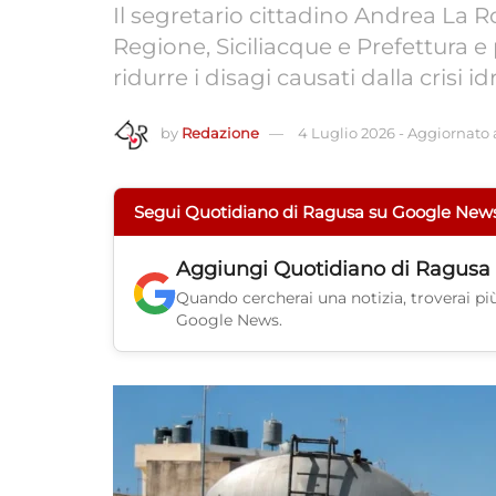
Il segretario cittadino Andrea La 
Regione, Siciliacque e Prefettura 
ridurre i disagi causati dalla crisi idr
by
Redazione
4 Luglio 2026
-
Aggiornato a
Segui Quotidiano di Ragusa su Google New
Aggiungi
Quotidiano di Ragusa
Quando cercherai una notizia, troverai più 
Google News.