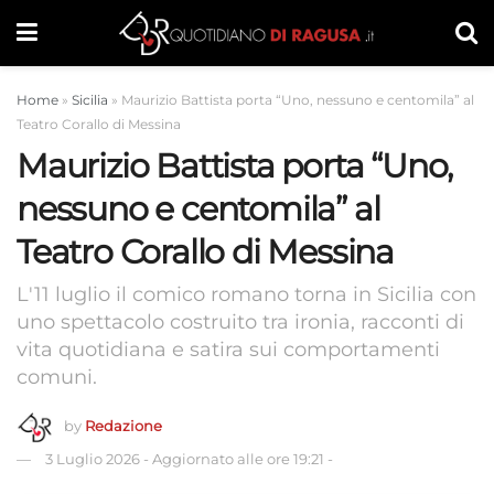
Home
»
Sicilia
»
Maurizio Battista porta “Uno, nessuno e centomila” al
Teatro Corallo di Messina
Maurizio Battista porta “Uno,
nessuno e centomila” al
Teatro Corallo di Messina
L'11 luglio il comico romano torna in Sicilia con
uno spettacolo costruito tra ironia, racconti di
vita quotidiana e satira sui comportamenti
comuni.
by
Redazione
3 Luglio 2026
-
Aggiornato alle ore 19:21
-