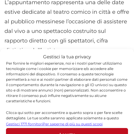
L’appuntamento rappresenta una delle date
estive dedicate al teatro comico in città e offre
al pubblico messinese l’occasione di assistere
dal vivo a uno spettacolo costruito sul
rapporto diretto con gli spettatori, cifra
distintiva dell’artista romano.
Gestisci la tua privacy
Per fornire le migliori esperienze, noi e i nostri partner utilizziamo
tecnologie come i cookie per memorizzare e/o accedere alle
informazioni del dispositivo. Il consenso a queste tecnologie
permetterà a noi e ai nostri partner di elaborare dati personali come
il comportamento durante la navigazione o gli ID univoci su questo
TORNA IN SICILIA
sito e di mostrare annunci (non) personalizzati. Non acconsentire o
ritirare il consenso può influire negativamente su alcune
caratteristiche e funzioni.
Clicca qui sotto per acconsentire a quanto sopra o per fare scelte
dettagliate. Le tue scelte saranno applicate solamente a questo
sito. È possibile modificare le impostazioni in qualsiasi momento,
Gestisci 1771 fornitori
Per saperne di più su questi scopi
compreso il ritiro del consenso, utilizzando i pulsanti della Cookie