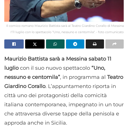
Il comico romano Maurizio Battista sarà al Teatro Giardino Corallo di Messina
l'11 luglio con lo spettacolo "Uno, nessuno e centomila". - foto comunicato
Maurizio Battista sarà a Messina sabato 11
luglio
con il suo nuovo spettacolo
“Uno,
nessuno e centomila”
, in programma al
Teatro
Giardino Corallo
. L’appuntamento riporta in
città uno dei protagonisti della comicità
italiana contemporanea, impegnato in un tour
che attraversa diverse tappe della penisola e
approda anche in Sicilia.