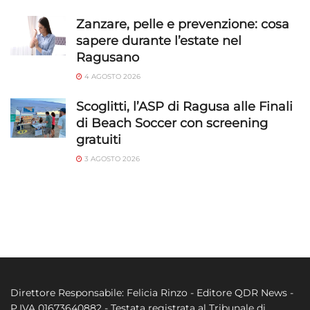
Zanzare, pelle e prevenzione: cosa
sapere durante l’estate nel
Ragusano
4 AGOSTO 2026
Scoglitti, l’ASP di Ragusa alle Finali
di Beach Soccer con screening
gratuiti
3 AGOSTO 2026
Direttore Responsabile: Felicia Rinzo - Editore QDR News -
P.IVA 01673640882 - Testata registrata al Tribunale di