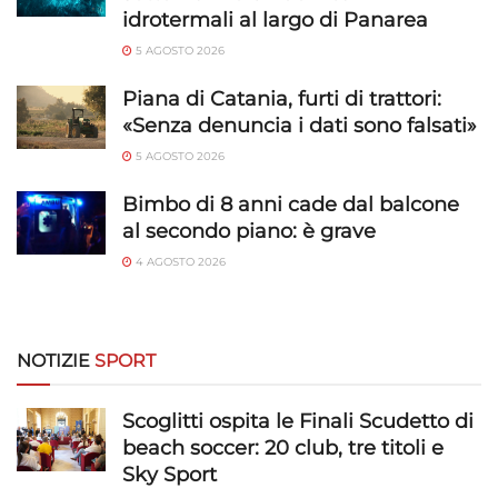
idrotermali al largo di Panarea
Abbinare e combinare dati provenienti da altre
fonti di dati, Collegare diversi dispositivi,
5 AGOSTO 2026
Identificare i dispositivi in base alle informazioni
trasmesse automaticamente.
Piana di Catania, furti di trattori:
«Senza denuncia i dati sono falsati»
Utilizzare dati di geolocalizzazione precisi,
5 AGOSTO 2026
Riconoscere i dispositivi in base a informazioni
richieste attivamente.
Bimbo di 8 anni cade dal balcone
al secondo piano: è grave
Garantire la sicurezza, prevenire e
4 AGOSTO 2026
rilevare frodi, correggere errori, Erogare
e presentare pubblicità e contenuto,
Sempre attivo
Salvare e comunicare le scelte sulla
privacy.
NOTIZIE
SPORT
Scoglitti ospita le Finali Scudetto di
beach soccer: 20 club, tre titoli e
Sky Sport