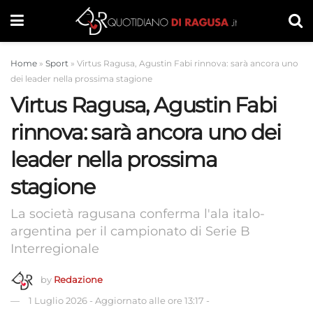
Home
»
Sport
»
Virtus Ragusa, Agustin Fabi rinnova: sarà ancora uno
dei leader nella prossima stagione
Virtus Ragusa, Agustin Fabi
rinnova: sarà ancora uno dei
leader nella prossima
stagione
La società ragusana conferma l'ala italo-
argentina per il campionato di Serie B
Interregionale
by
Redazione
1 Luglio 2026
-
Aggiornato alle ore 13:17
-