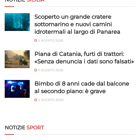
Garantire la sicurezza, prevenire e
Scoperto un grande cratere
rilevare frodi, correggere errori, Erogare
sottomarino e nuovi camini
e presentare pubblicità e contenuto,
Sempre attivo
idrotermali al largo di Panarea
Salvare e comunicare le scelte sulla
5 AGOSTO 2026
privacy.
Piana di Catania, furti di trattori:
«Senza denuncia i dati sono falsati»
5 AGOSTO 2026
Bimbo di 8 anni cade dal balcone
al secondo piano: è grave
4 AGOSTO 2026
NOTIZIE
SPORT