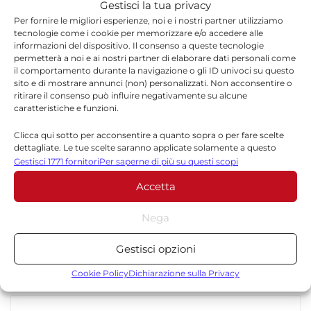
Gestisci la tua privacy
proveremo a rappresentare nel migliore dei
Per fornire le migliori esperienze, noi e i nostri partner utilizziamo
modi la città e tutta la gente che ci segue,
tecnologie come i cookie per memorizzare e/o accedere alle
informazioni del dispositivo. Il consenso a queste tecnologie
provando ad arrivare più in alto possibile.”
permetterà a noi e ai nostri partner di elaborare dati personali come
il comportamento durante la navigazione o gli ID univoci su questo
sito e di mostrare annunci (non) personalizzati. Non acconsentire o
Con questa conferma prende quindi forma il
ritirare il consenso può influire negativamente su alcune
primo passo della programmazione della
caratteristiche e funzioni.
Virtus Ragusa per il prossimo campionato,
Clicca qui sotto per acconsentire a quanto sopra o per fare scelte
dettagliate. Le tue scelte saranno applicate solamente a questo
con l’obiettivo di mantenere una base solida
sito. È possibile modificare le impostazioni in qualsiasi momento,
Gestisci 1771 fornitori
Per saperne di più su questi scopi
compreso il ritiro del consenso, utilizzando i pulsanti della Cookie
sulla quale costruire il nuovo organico.
Accetta
Policy o cliccando sul pulsante di gestione del consenso nella parte
inferiore dello schermo.
Nega
Statistiche
Gestisci opzioni
Archiviare informazioni su dispositivo e/o accedervi, Misurare le
TORNA IN SPORT
prestazioni degli annunci, Misurare le prestazioni dei contenuti,
Cookie Policy
Dichiarazione sulla Privacy
Comprendere il pubblico attraverso statistiche o la
combinazione di dati provenienti da fonti diverse.