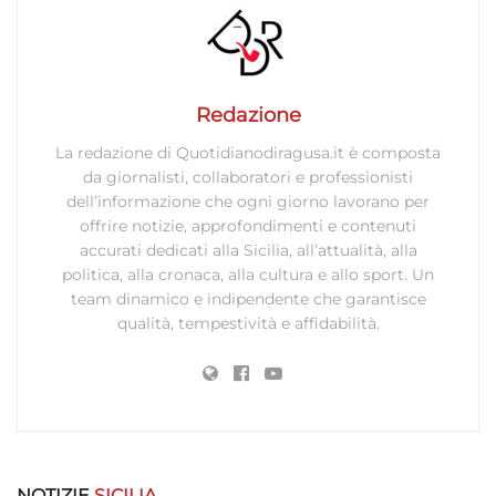
Marketing
Archiviare informazioni su dispositivo e/o accedervi, Utilizzare
dati limitati per la selezione della pubblicità, Creare profili per la
Redazione
pubblicità personalizzata, Utilizzare profili per la selezione di
pubblicità personalizzata, Creare profili per la personalizzazione
La redazione di Quotidianodiragusa.it è composta
dei contenuti, Utilizzare profili per la selezione di contenuti
da giornalisti, collaboratori e professionisti
personalizzati, Sviluppare e migliorare i servizi, Utilizzare dati
dell’informazione che ogni giorno lavorano per
limitati per la selezione dei contenuti.
offrire notizie, approfondimenti e contenuti
accurati dedicati alla Sicilia, all’attualità, alla
politica, alla cronaca, alla cultura e allo sport. Un
Funzionalità
Sempre attivo
team dinamico e indipendente che garantisce
Abbinare e combinare dati provenienti da altre
qualità, tempestività e affidabilità.
fonti di dati, Collegare diversi dispositivi,
Identificare i dispositivi in base alle informazioni
trasmesse automaticamente.
Utilizzare dati di geolocalizzazione precisi,
Riconoscere i dispositivi in base a informazioni
richieste attivamente.
NOTIZIE
SICILIA