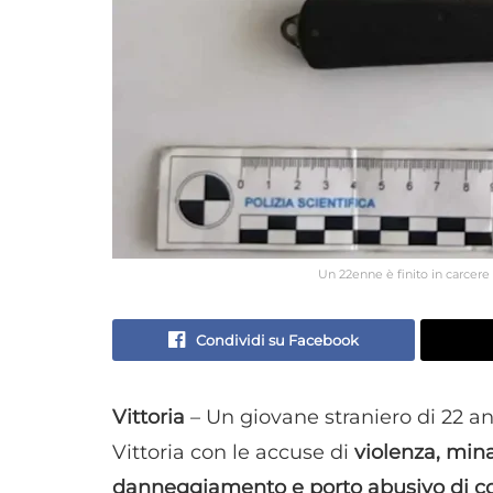
Un 22enne è finito in carcere 
Condividi su Facebook
Vittoria
– Un giovane straniero di 22 ann
Vittoria con le accuse di
violenza, mina
danneggiamento e porto abusivo di col