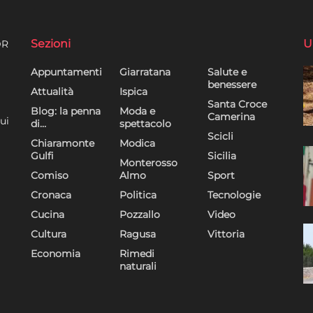
Sezioni
U
DR
Appuntamenti
Giarratana
Salute e
benessere
Attualità
Ispica
Santa Croce
Blog: la penna
Moda e
Camerina
ui
di…
spettacolo
Scicli
Chiaramonte
Modica
Gulfi
Sicilia
Monterosso
Comiso
Almo
Sport
Cronaca
Politica
Tecnologie
Cucina
Pozzallo
Video
Cultura
Ragusa
Vittoria
Economia
Rimedi
naturali