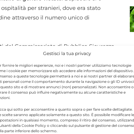
 ospitalità per stranieri, dove era stato
ordine attraverso il numero unico di
ti del Commissariato di Pubblica Sicurezza
Gestisci la tua privacy
a alcuni danneggiamenti agli arredi della
i poliziotti hanno accertato la presenza dei
r fornire le migliori esperienze, noi e i nostri partner utilizziamo tecnologie
me i cookie per memorizzare e/o accedere alle informazioni del dispositivo. 
identificazione del giovane ritenuto
nsenso a queste tecnologie permetterà a noi e ai nostri partner di elaborar
ti personali come il comportamento durante la navigazione o gli ID univoci
 questo sito e di mostrare annunci (non) personalizzati. Non acconsentire o
tirare il consenso può influire negativamente su alcune caratteristiche e
nzioni.
be assunto un atteggiamento aggressivo nei
icca qui sotto per acconsentire a quanto sopra o per fare scelte dettagliate.
ne è degenerata quando il giovane avrebbe
e scelte saranno applicate solamente a questo sito. È possibile modificare l
postazioni in qualsiasi momento, compreso il ritiro del consenso, utilizzan
a 18 centimetri
, che secondo gli investigatori
pulsanti della Cookie Policy o cliccando sul pulsante di gestione del consens
lla parte inferiore dello schermo.
volgendolo verso gli agenti.