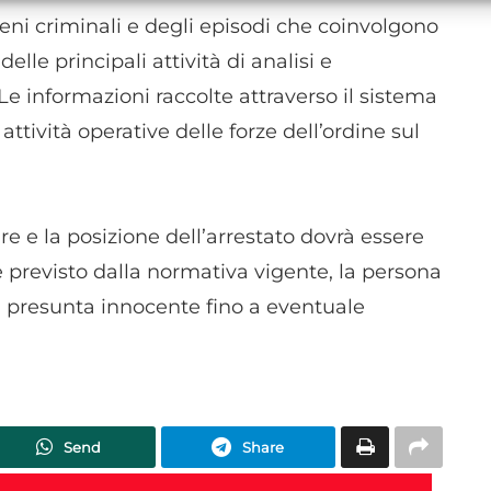
alle informazioni trasmesse automaticamente.
meni criminali e degli episodi che coinvolgono
lle principali attività di analisi e
Utilizzare dati di geolocalizzazione precisi, Riconoscere i
dispositivi in base a informazioni richieste attivamente.
 Le informazioni raccolte attraverso il sistema
ttività operative delle forze dell’ordine sul
Garantire la sicurezza, prevenire e rilevare frodi,
correggere errori, Erogare e presentare
Sempre attiv
pubblicità e contenuto, Salvare e comunicare le
scelte sulla privacy.
re e la posizione dell’arrestato dovrà essere
e previsto dalla normativa vigente, la persona
i presunta innocente fino a eventuale
Send
Share