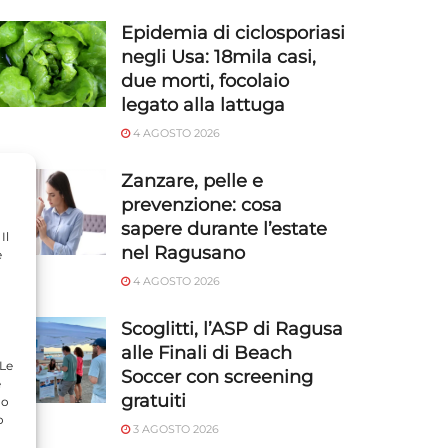
Epidemia di ciclosporiasi
negli Usa: 18mila casi,
due morti, focolaio
legato alla lattuga
4 AGOSTO 2026
Zanzare, pelle e
prevenzione: cosa
sapere durante l’estate
Il
nel Ragusano
e
4 AGOSTO 2026
Scoglitti, l’ASP di Ragusa
alle Finali di Beach
 Le
Soccer con screening
e
gratuiti
do
o
3 AGOSTO 2026