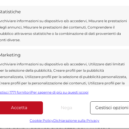
Statistiche
ha consentito di disarmare il giovane e
rchiviare informazioni su dispositivo e/o accedervi, Misurare le prestazioni
rsone presenti. Al termine degli
egli annunci, Misurare le prestazioni dei contenuti, Comprendere il
ubblico attraverso statistiche o la combinazione di dati provenienti da
in flagranza di reato.
onti diverse.
e di minaccia, violenza e resistenza a
Marketing
ento della struttura e al porto abusivo
rchiviare informazioni su dispositivo e/o accedervi, Utilizzare dati limitati
er la selezione della pubblicità, Creare profili per la pubblicità
lla Procura della Repubblica di Ragusa, il
ersonalizzata, Utilizzare profili per la selezione di pubblicità personalizzata,
rito in carcere.
reare profili per la personalizzazione dei contenuti, Utilizzare profili per la
elezione di contenuti personalizzati, Sviluppare e migliorare i servizi,
stisci 1771 fornitori
Per saperne di più su questi scopi
tilizzare dati limitati per la selezione dei contenuti.
 attività quotidiane di controllo del territorio
Accetta
Nega
Gestisci opzioni
forze di polizia nella provincia iblea.
Funzionalità
Sempre attiv
bbinare e combinare dati provenienti da altre fonti di dati,
Cookie Policy
Dichiarazione sulla Privacy
ento della Pubblica Sicurezza del Ministero
ollegare diversi dispositivi, Identificare i dispositivi in base