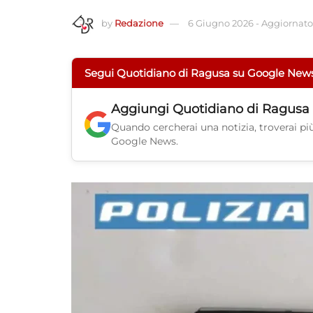
by
Redazione
6 Giugno 2026
-
Aggiornato 
Segui Quotidiano di Ragusa su Google New
Aggiungi
Quotidiano di Ragusa
Quando cercherai una notizia, troverai più 
Google News.