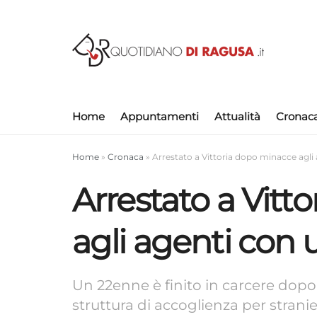
Home
Appuntamenti
Attualità
Cronac
Home
»
Cronaca
»
Arrestato a Vittoria dopo minacce agli 
Arrestato a Vitt
agli agenti con u
Un 22enne è finito in carcere dopo 
struttura di accoglienza per stranie