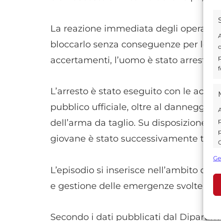
La reazione immediata degli operatori 
A
bloccarlo senza conseguenze per le pe
d
p
accertamenti, l’uomo è stato arrestato 
f
L’arresto è stato eseguito con le accus
pubblico ufficiale, oltre al danneggiam
A
p
dell’arma da taglio. Su disposizione de
p
giovane è stato successivamente trasfe
C
s
Ge
U
L’episodio si inserisce nell’ambito delle
e gestione delle emergenze svolte dalle 
A
Secondo i dati pubblicati dal Dipartim
C