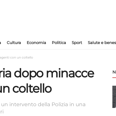
a
Cultura
Economia
Politica
Sport
Salute e benes
agenti con un coltello
oria dopo minacce
N
n coltello
un intervento della Polizia in una
ri