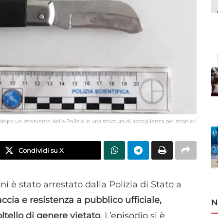
dopo un intervento della Polizia in una struttura di accoglienza per stranieri
Condividi su X
i è stato arrestato dalla Polizia di Stato a
ccia e resistenza a pubblico ufficiale,
N
tello di genere vietato
. L’episodio si è