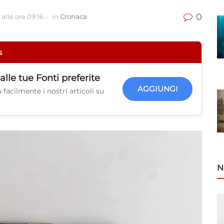
0
alle ore 09:16
-
in
Cronaca
s
alle tue
Fonti preferite
AGGIUNGI
facilmente i nostri articoli su
N