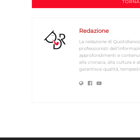
TORNA
Redazione
La redazione di Quotidianodi
professionisti dell’informaz
approfondimenti e contenuti ac
alla cronaca, alla cultura e
garantisce qualità, tempestiv