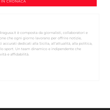
 IN CRONACA
ragusa.it è composta da giornalisti, collaboratori e
ione che ogni giorno lavorano per offrire notizie,
curati dedicati alla Sicilia, all’attualità, alla politica,
 allo sport. Un team dinamico e indipendente che
ità e affidabilità.