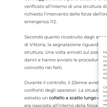
verificato all’interno di una struttura di
richiesto l’intervento delle forze dell’
emergenza 112.
Secondo quanto ricostruito dagli agen
di Vittoria, la segnalazione riguardav
struttura. Una volta arrivati sul posto, 
Pe
co
danni e hanno avviato le procedure di 
co
da
coinvolto nei fatti.
su
ri
fu
Durante il controllo, il 22enne avreb
Cl
confronti degli operatori. La situazio
tu
im
estratto un
coltello a scatto lungo circ
i 
ne
era nascosto all’interno della felpa, ri