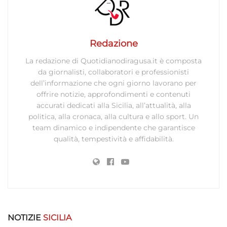
Marketing
Archiviare informazioni su dispositivo e/o accedervi, Utilizzare
dati limitati per la selezione della pubblicità, Creare profili per la
Redazione
pubblicità personalizzata, Utilizzare profili per la selezione di
La redazione di Quotidianodiragusa.it è composta
pubblicità personalizzata, Creare profili per la personalizzazione
da giornalisti, collaboratori e professionisti
dei contenuti, Utilizzare profili per la selezione di contenuti
dell’informazione che ogni giorno lavorano per
personalizzati, Sviluppare e migliorare i servizi, Utilizzare dati
offrire notizie, approfondimenti e contenuti
limitati per la selezione dei contenuti.
accurati dedicati alla Sicilia, all’attualità, alla
politica, alla cronaca, alla cultura e allo sport. Un
Funzionalità
Sempre attivo
team dinamico e indipendente che garantisce
qualità, tempestività e affidabilità.
Abbinare e combinare dati provenienti da altre
fonti di dati, Collegare diversi dispositivi,
Identificare i dispositivi in base alle informazioni
trasmesse automaticamente.
Utilizzare dati di geolocalizzazione precisi,
Riconoscere i dispositivi in base a informazioni
NOTIZIE
SICILIA
richieste attivamente.