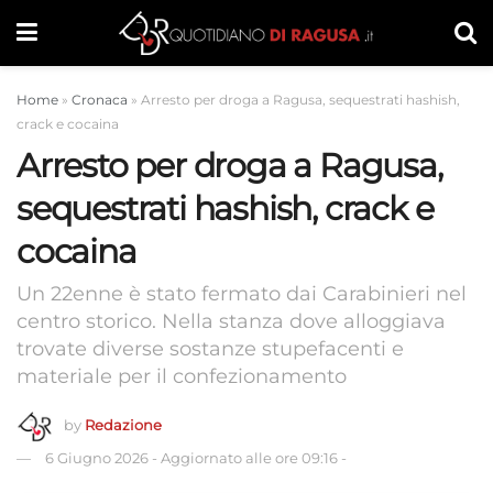
Home
»
Cronaca
»
Arresto per droga a Ragusa, sequestrati hashish,
crack e cocaina
Arresto per droga a Ragusa,
sequestrati hashish, crack e
cocaina
Un 22enne è stato fermato dai Carabinieri nel
centro storico. Nella stanza dove alloggiava
trovate diverse sostanze stupefacenti e
materiale per il confezionamento
by
Redazione
6 Giugno 2026
-
Aggiornato alle ore 09:16
-