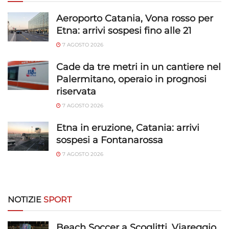
Aeroporto Catania, Vona rosso per
Garantire la sicurezza, prevenire e
Etna: arrivi sospesi fino alle 21
rilevare frodi, correggere errori, Erogare
e presentare pubblicità e contenuto,
Sempre attivo
7 AGOSTO 2026
Salvare e comunicare le scelte sulla
Cade da tre metri in un cantiere nel
privacy.
Palermitano, operaio in prognosi
riservata
7 AGOSTO 2026
Etna in eruzione, Catania: arrivi
sospesi a Fontanarossa
7 AGOSTO 2026
NOTIZIE
SPORT
Beach Soccer a Scoglitti, Viareggio