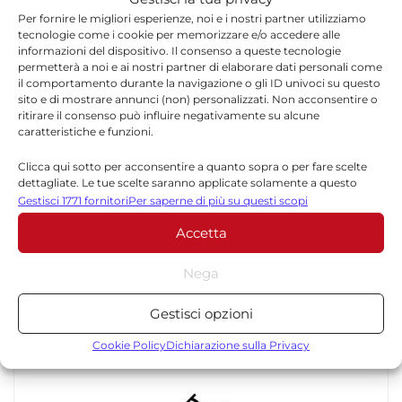
Italia sono state sequestrate
88,7 tonnellate di
Per fornire le migliori esperienze, noi e i nostri partner utilizziamo
tecnologie come i cookie per memorizzare e/o accedere alle
sostanze stupefacenti
, con un incremento del
informazioni del dispositivo. Il consenso a queste tecnologie
16,6% rispetto all’anno precedente. Oltre la
permetterà a noi e ai nostri partner di elaborare dati personali come
il comportamento durante la navigazione o gli ID univoci su questo
metà dei sequestri nazionali è stata registrata
sito e di mostrare annunci (non) personalizzati. Non acconsentire o
ritirare il consenso può influire negativamente su alcune
nelle regioni del Sud e nelle Isole,
caratteristiche e funzioni.
confermando la centralità delle attività di
Clicca qui sotto per acconsentire a quanto sopra o per fare scelte
prevenzione e repressione svolte dalle forze
dettagliate. Le tue scelte saranno applicate solamente a questo
sito. È possibile modificare le impostazioni in qualsiasi momento,
Gestisci 1771 fornitori
Per saperne di più su questi scopi
dell’ordine anche in Sicilia.
compreso il ritiro del consenso, utilizzando i pulsanti della Cookie
Accetta
Policy o cliccando sul pulsante di gestione del consenso nella parte
inferiore dello schermo.
Nega
Statistiche
Gestisci opzioni
TORNA IN CRONACA
Archiviare informazioni su dispositivo e/o accedervi, Misurare le
prestazioni degli annunci, Misurare le prestazioni dei contenuti,
Cookie Policy
Dichiarazione sulla Privacy
Comprendere il pubblico attraverso statistiche o la
combinazione di dati provenienti da fonti diverse.