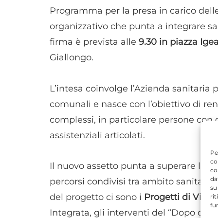
Programma per la presa in carico delle
organizzativo che punta a integrare sanit
firma è prevista alle
9.30 in piazza Ige
Giallongo.
L’intesa coinvolge l’Azienda sanitaria 
comunali e nasce con l’obiettivo di ren
complessi, in particolare persone con d
assistenziali articolati.
Pe
co
Il nuovo assetto punta a superare la ge
co
da
percorsi condivisi tra ambito sanitario,
su
del progetto ci sono i
Progetti di Vita 
ri
fu
Integrata, gli interventi del “Dopo di N