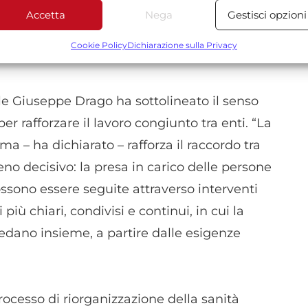
ase di Comunità, Ospedali di Comunità e
Accetta
Nega
Gestisci opzioni
Funzionalità
Sempre attiv
re che dovranno garantire il raccordo tra
bbinare e combinare dati provenienti da altre fonti di dati,
Cookie Policy
Dichiarazione sulla Privacy
zi sociali.
ollegare diversi dispositivi, Identificare i dispositivi in base
alle informazioni trasmesse automaticamente.
ale Giuseppe Drago ha sottolineato il senso
Utilizzare dati di geolocalizzazione precisi, Riconoscere i
r rafforzare il lavoro congiunto tra enti. “La
dispositivi in base a informazioni richieste attivamente.
a – ha dichiarato – rafforza il raccordo tra
Garantire la sicurezza, prevenire e rilevare frodi,
no decisivo: la presa in carico delle persone
correggere errori, Erogare e presentare
Sempre attiv
sono essere seguite attraverso interventi
pubblicità e contenuto, Salvare e comunicare le
scelte sulla privacy.
 più chiari, condivisi e continui, in cui la
cedano insieme, a partire dalle esigenze
processo di riorganizzazione della sanità