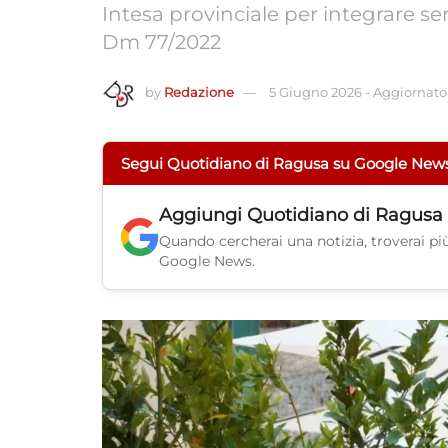
Intesa provinciale per integrare ser
Dm 77/2022
by
Redazione
5 Giugno 2026
-
Aggiornato 
Segui Quotidiano di Ragusa su Google New
Aggiungi
Quotidiano di Ragusa
Quando cercherai una notizia, troverai più 
Google News.