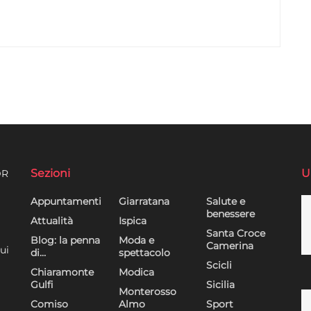
Sezioni
U
DR
Appuntamenti
Giarratana
Salute e
benessere
Attualità
Ispica
Santa Croce
Blog: la penna
Moda e
Camerina
ui
di…
spettacolo
Scicli
Chiaramonte
Modica
Gulfi
Sicilia
Monterosso
Comiso
Almo
Sport