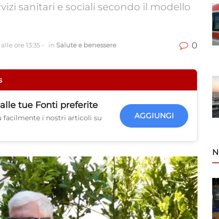
vizi sanitari e sociali secondo il modello
0
alle ore 13:35
-
in
Salute e benessere
s
alle tue
Fonti preferite
AGGIUNGI
facilmente i nostri articoli su
N