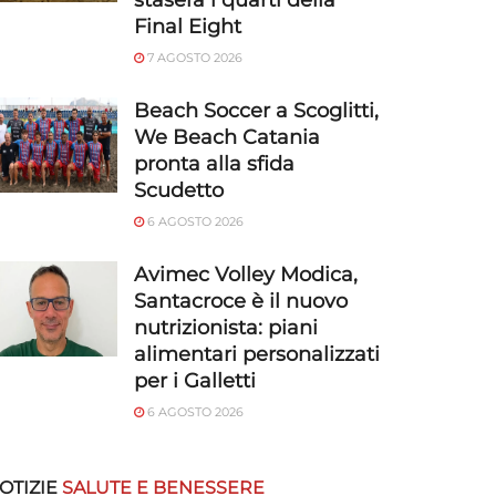
stasera i quarti della
Final Eight
7 AGOSTO 2026
Beach Soccer a Scoglitti,
We Beach Catania
pronta alla sfida
Scudetto
6 AGOSTO 2026
Avimec Volley Modica,
Santacroce è il nuovo
nutrizionista: piani
alimentari personalizzati
per i Galletti
6 AGOSTO 2026
OTIZIE
SALUTE E BENESSERE