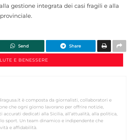
alla gestione integrata dei casi fragili e alla
 provinciale.
Send
Share
ALUTE E BENESSERE
ragusa.it è composta da giornalisti, collaboratori e
ione che ogni giorno lavorano per offrire notizie,
curati dedicati alla Sicilia, all’attualità, alla politica,
 allo sport. Un team dinamico e indipendente che
ità e affidabilità.