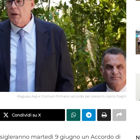
Ragusa, Asp e Comuni firmano accordo per presa in carico fragili
Condividi su X
 sigleranno martedì 9 giugno un Accordo di
N