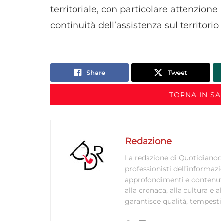
territoriale, con particolare attenzione 
continuità dell’assistenza sul territorio
Share
Tweet
TORNA IN S
Redazione
La redazione di Quotidianodi
professionisti dell’informaz
approfondimenti e contenuti ac
alla cronaca, alla cultura e
garantisce qualità, tempestiv