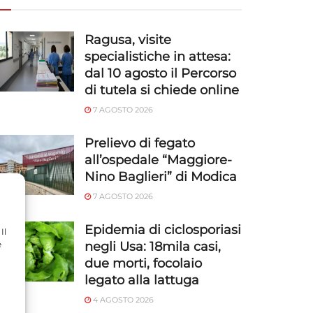
Ragusa, visite
specialistiche in attesa:
dal 10 agosto il Percorso
di tutela si chiede online
7 AGOSTO 2026
Prelievo di fegato
all’ospedale “Maggiore-
Nino Baglieri” di Modica
7 AGOSTO 2026
Epidemia di ciclosporiasi
Il
e
negli Usa: 18mila casi,
due morti, focolaio
legato alla lattuga
4 AGOSTO 2026