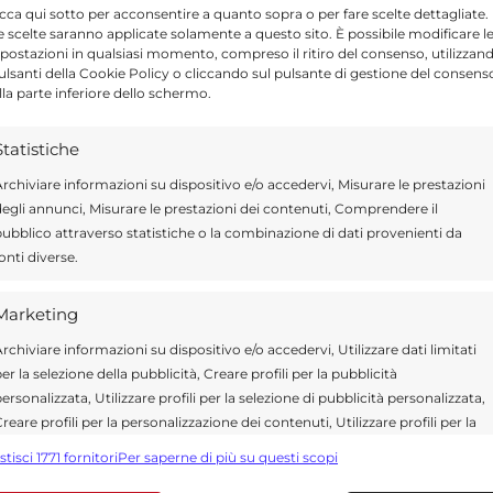
icca qui sotto per acconsentire a quanto sopra o per fare scelte dettagliate.
e scelte saranno applicate solamente a questo sito. È possibile modificare l
postazioni in qualsiasi momento, compreso il ritiro del consenso, utilizzan
pulsanti della Cookie Policy o cliccando sul pulsante di gestione del consens
a delle persone assistite e sull’assistenza
lla parte inferiore dello schermo.
home visiting e la continuità assistenziale
Statistiche
 anche il progetto “Ti ASPetto a casa”,
rchiviare informazioni su dispositivo e/o accedervi, Misurare le prestazioni
-nascita.
egli annunci, Misurare le prestazioni dei contenuti, Comprendere il
ubblico attraverso statistiche o la combinazione di dati provenienti da
onti diverse.
o include campagne itineranti di screening
razione tra strutture residenziali e servizi
Marketing
ato anche agli strumenti digitali, tra cui la
rchiviare informazioni su dispositivo e/o accedervi, Utilizzare dati limitati
 e la piattaforma eCare Suite, pensate per
er la selezione della pubblicità, Creare profili per la pubblicità
ersonalizzata, Utilizzare profili per la selezione di pubblicità personalizzata,
ra operatori.
reare profili per la personalizzazione dei contenuti, Utilizzare profili per la
elezione di contenuti personalizzati, Sviluppare e migliorare i servizi,
stisci 1771 fornitori
Per saperne di più su questi scopi
tilizzare dati limitati per la selezione dei contenuti.
el quadro del
Dm 77/2022
, che ridisegna