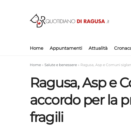
Home
Appuntamenti
Attualità
Cronac
Home
»
Salute e benessere
»
Ragusa, Asp e Comuni siglano 
Ragusa, Asp e C
accordo per la pr
fragili