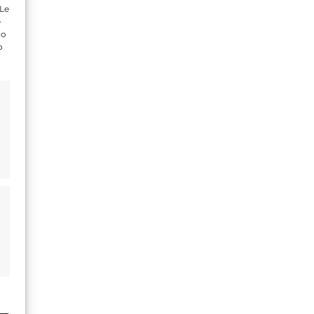
 Le
e
do
o