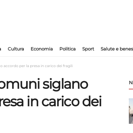
a
Cultura
Economia
Politica
Sport
Salute e benes
accordo per la presa in carico dei fragili
omuni siglano
N
esa in carico dei