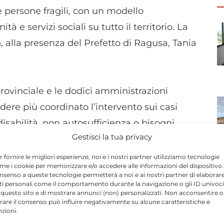
 persone fragili, con un modello
à e servizi sociali su tutto il territorio. La
a
, alla presenza del Prefetto di Ragusa, Tania
provinciale e le dodici amministrazioni
dere più coordinato l’intervento sui casi
isabilità, non autosufficienza o bisogni
Gestisci la tua privacy
r fornire le migliori esperienze, noi e i nostri partner utilizziamo tecnologie
me i cookie per memorizzare e/o accedere alle informazioni del dispositivo. 
stione separata dei servizi, costruendo
nsenso a queste tecnologie permetterà a noi e ai nostri partner di elaborar
ti personali come il comportamento durante la navigazione o gli ID univoci
 sociosanitario e socioassistenziale. Al centro
 questo sito e di mostrare annunci (non) personalizzati. Non acconsentire o
personalizzati
, l’Assistenza Domiciliare
tirare il consenso può influire negativamente su alcune caratteristiche e
nzioni.
oi” e il potenziamento delle cure palliative