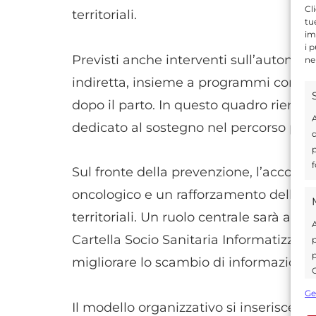
Cl
territoriali.
tu
im
i 
Previsti anche interventi sull’autonomi
ne
indiretta, insieme a programmi come l’
dopo il parto. In questo quadro rientra
A
dedicato al sostegno nel percorso post
d
p
f
Sul fronte della prevenzione, l’accord
oncologico e un rafforzamento dell’integ
territoriali. Un ruolo centrale sarà affid
A
Cartella Socio Sanitaria Informatizzata
p
p
migliorare lo scambio di informazioni t
C
s
Ge
U
Il modello organizzativo si inserisce n