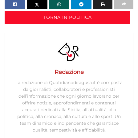
personalizzati, Sviluppare e migliorare i servizi, Utilizzare dati
limitati per la selezione dei contenuti.
TORNA IN POLITICA
Funzionalità
Sempre attivo
Abbinare e combinare dati provenienti da altre
fonti di dati, Collegare diversi dispositivi,
Identificare i dispositivi in base alle informazioni
trasmesse automaticamente.
Redazione
Utilizzare dati di geolocalizzazione precisi,
Riconoscere i dispositivi in base a informazioni
La redazione di Quotidianodiragusa.it è composta
richieste attivamente.
da giornalisti, collaboratori e professionisti
dell’informazione che ogni giorno lavorano per
offrire notizie, approfondimenti e contenuti
Garantire la sicurezza, prevenire e
accurati dedicati alla Sicilia, all’attualità, alla
rilevare frodi, correggere errori, Erogare
politica, alla cronaca, alla cultura e allo sport. Un
e presentare pubblicità e contenuto,
Sempre attivo
team dinamico e indipendente che garantisce
Salvare e comunicare le scelte sulla
qualità, tempestività e affidabilità.
privacy.