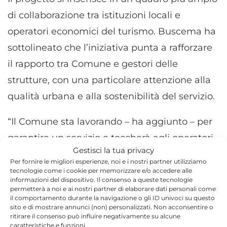
di collaborazione tra istituzioni locali e
operatori economici del turismo. Buscema ha
sottolineato che l’iniziativa punta a rafforzare
il rapporto tra Comune e gestori delle
strutture, con una particolare attenzione alla
qualità urbana e alla sostenibilità del servizio.
“Il Comune sta lavorando – ha aggiunto – per
garantire un servizio e toccherà agli operatori
Gestisci la tua privacy
adoperarsi per rendere Scicli un esempio di
Per fornire le migliori esperienze, noi e i nostri partner utilizziamo
buona amministrazione ambientale. A breve
tecnologie come i cookie per memorizzare e/o accedere alle
informazioni del dispositivo. Il consenso a queste tecnologie
saranno comunicate le modalità per
permetterà a noi e ai nostri partner di elaborare dati personali come
il comportamento durante la navigazione o gli ID univoci su questo
richiedere la tessera e i criteri di accesso”.
sito e di mostrare annunci (non) personalizzati. Non acconsentire o
ritirare il consenso può influire negativamente su alcune
caratteristiche e funzioni.