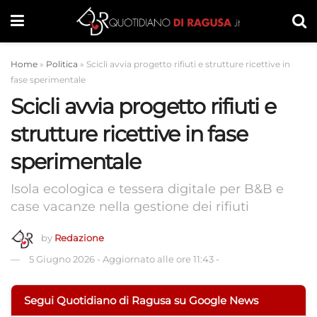
Home
»
Politica
»
Scicli avvia progetto rifiuti e strutture ricettive in
fase sperimentale
Scicli avvia progetto rifiuti e
strutture ricettive in fase
sperimentale
Isola ecologica e tessera digitale per B&B e
case vacanze nella gestione dei rifiuti
by
Redazione
5 Giugno 2026
-
Aggiornato alle ore 11:43
-
Segui Quotidiano di Ragusa su Google News