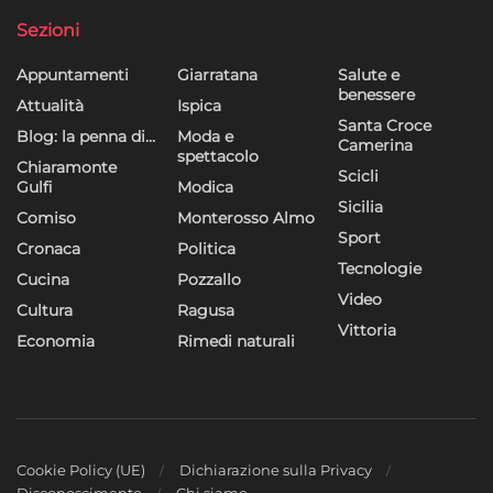
Sezioni
Appuntamenti
Giarratana
Salute e
benessere
Attualità
Ispica
Santa Croce
Blog: la penna di…
Moda e
Camerina
spettacolo
Chiaramonte
Scicli
Gulfi
Modica
Sicilia
Comiso
Monterosso Almo
Sport
Cronaca
Politica
Tecnologie
Cucina
Pozzallo
Video
Cultura
Ragusa
Vittoria
Economia
Rimedi naturali
Cookie Policy (UE)
Dichiarazione sulla Privacy
Disconoscimento
Chi siamo