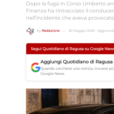
Dopo la fuga in Corso Umberto arriv
Finanza ha rintracciato il conduce
nell’incidente che aveva provocato
by
Redazione
30 Maggio 2026
-
Aggiornato
Segui Quotidiano di Ragusa su Google New
Aggiungi
Quotidiano di Ragusa
Quando cercherai una notizia, troverai più 
Google News.