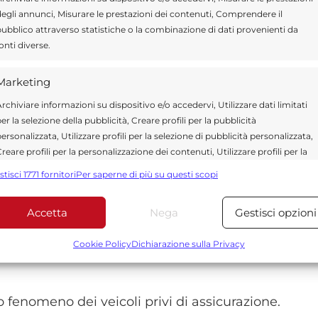
egli annunci, Misurare le prestazioni dei contenuti, Comprendere il
ecisione di allontanarsi subito dopo
ubblico attraverso statistiche o la combinazione di dati provenienti da
onti diverse.
i danni provocati alle auto coinvolte. Per
nzioni amministrative, mentre il veicolo è
Marketing
rchiviare informazioni su dispositivo e/o accedervi, Utilizzare dati limitati
er la selezione della pubblicità, Creare profili per la pubblicità
ersonalizzata, Utilizzare profili per la selezione di pubblicità personalizzata,
ema della sicurezza stradale nelle aree
reare profili per la personalizzazione dei contenuti, Utilizzare profili per la
presenta infatti uno dei punti più frequentati
elezione di contenuti personalizzati, Sviluppare e migliorare i servizi,
stisci 1771 fornitori
Per saperne di più su questi scopi
tilizzare dati limitati per la selezione dei contenuti.
e nei fine settimana, quando il flusso di
rcostanza non si sono registrati feriti, ma
Accetta
Nega
Gestisci opzioni
Funzionalità
Sempre attiv
seguenze avrebbero potuto essere molto più
bbinare e combinare dati provenienti da altre fonti di dati,
Cookie Policy
Dichiarazione sulla Privacy
ollegare diversi dispositivi, Identificare i dispositivi in base
alle informazioni trasmesse automaticamente.
io fenomeno dei veicoli privi di assicurazione.
Utilizzare dati di geolocalizzazione precisi, Riconoscere i