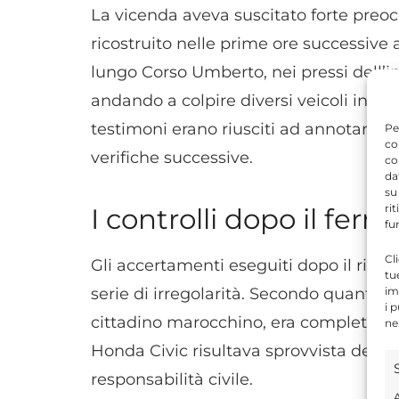
La vicenda aveva suscitato forte preo
ricostruito nelle prime ore successive al
lungo Corso Umberto, nei pressi dell’in
andando a colpire diversi veicoli in s
testimoni erano riusciti ad annotare la
Pe
co
verifiche successive.
co
da
su
ri
I controlli dopo il ferm
fu
Cl
Gli accertamenti eseguiti dopo il rin
tu
im
serie di irregolarità. Secondo quanto e
i 
cittadino marocchino, era completament
ne
Honda Civic risultava sprovvista della 
responsabilità civile.
A