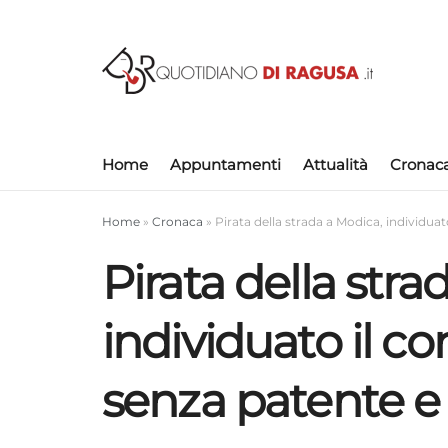
Home
Appuntamenti
Attualità
Cronac
Home
»
Cronaca
»
Pirata della strada a Modica, individua
Pirata della stra
individuato il c
senza patente e