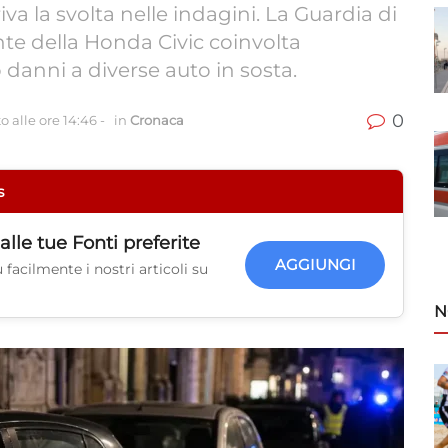
a la svolta nelle indagini. La Guardia di
nte della Honda Civic coinvolta
 danni a diverse auto in sosta.
0
 alle ore 14:46
-
in
Cronaca
s
alle tue
Fonti preferite
AGGIUNGI
facilmente i nostri articoli su
N