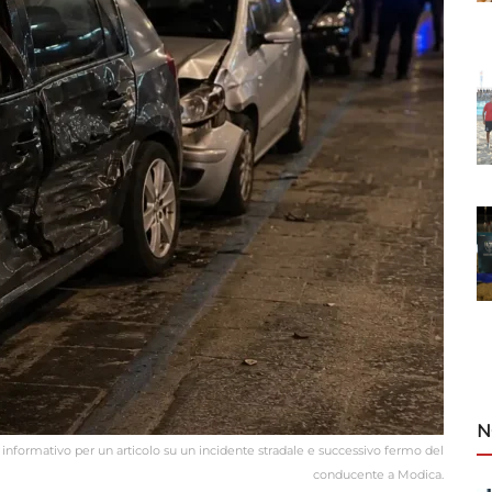
N
po informativo per un articolo su un incidente stradale e successivo fermo del
conducente a Modica.