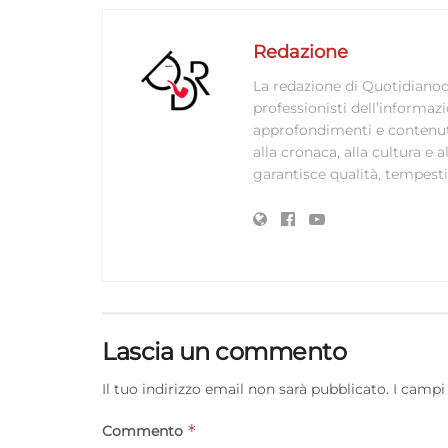
Redazione
La redazione di Quotidianodi
professionisti dell’informaz
approfondimenti e contenuti ac
alla cronaca, alla cultura e
garantisce qualità, tempestiv
Lascia un commento
Il tuo indirizzo email non sarà pubblicato.
I campi
*
Commento