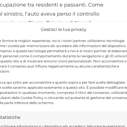
ccupazione tra residenti e passanti. Come
 sinistro, l’auto aveva perso il controllo
crocio con Piazza Principe di Napoli,
Gestisci la tua privacy
osta prima della fuga del conducente. Alcuni
 targa, fornendo indicazioni decisive per le
r fornire le migliori esperienze, noi e i nostri partner utilizziamo tecnologie
me i cookie per memorizzare e/o accedere alle informazioni del dispositivo. 
nsenso a queste tecnologie permetterà a noi e ai nostri partner di elaborar
ti personali come il comportamento durante la navigazione o gli ID univoci
 questo sito e di mostrare annunci (non) personalizzati. Non acconsentire o
tirare il consenso può influire negativamente su alcune caratteristiche e
o
nzioni.
icca qui sotto per acconsentire a quanto sopra o per fare scelte dettagliate.
traccio del mezzo hanno fatto emergere una
e scelte saranno applicate solamente a questo sito. È possibile modificare l
postazioni in qualsiasi momento, compreso il ritiro del consenso, utilizzan
merso dai controlli, il conducente, un
pulsanti della Cookie Policy o cliccando sul pulsante di gestione del consens
e privo di patente di guida. Inoltre la
lla parte inferiore dello schermo.
copertura assicurativa obbligatoria per la
Statistiche
rchiviare informazioni su dispositivo e/o accedervi, Misurare le prestazioni