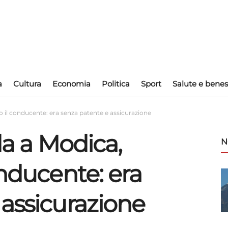
a
Cultura
Economia
Politica
Sport
Salute e benes
to il conducente: era senza patente e assicurazione
da a Modica,
N
onducente: era
 assicurazione