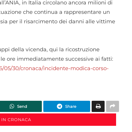
l’ANIA, in Italia circolano ancora milioni di
dispositivi in base a informazioni richieste attivamente.
tuazione che continua a rappresentare un
Garantire la sicurezza, prevenire e rilevare frodi,
sia per il risarcimento dei danni alle vittime
correggere errori, Erogare e presentare
Sempre attiv
pubblicità e contenuto, Salvare e comunicare le
scelte sulla privacy.
uppi della vicenda, qui la ricostruzione
lle ore immediatamente successive ai fatti:
26/05/30/cronaca/incidente-modica-corso-
Send
Share
 IN CRONACA