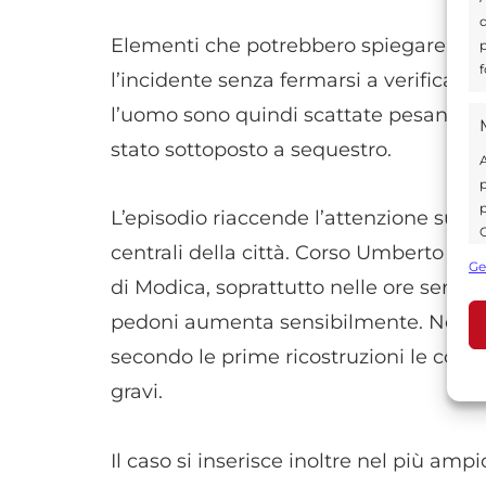
d
Elementi che potrebbero spiegare la d
p
f
l’incidente senza fermarsi a verificare 
l’uomo sono quindi scattate pesanti sa
stato sottoposto a sequestro.
A
p
p
L’episodio riaccende l’attenzione sul t
C
centrali della città. Corso Umberto rap
s
Ge
U
di Modica, soprattutto nelle ore serali 
pedoni aumenta sensibilmente. Nella ci
secondo le prime ricostruzioni le con
A
gravi.
C
Il caso si inserisce inoltre nel più amp