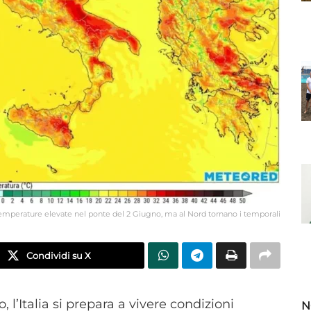
emperature elevate nel ponte del 2 Giugno, ma al Nord tornano i temporali
Condividi su X
 l’Italia si prepara a vivere condizioni
N