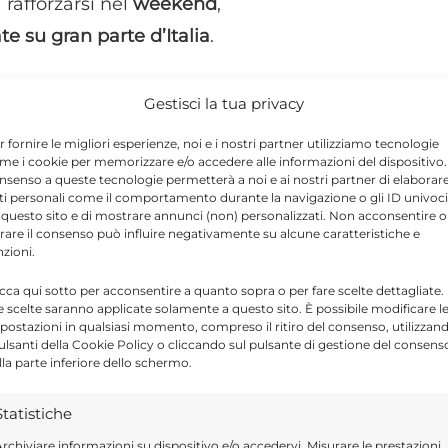
 rafforzarsi nel
weekend
,
te su gran parte d’Italia
.
temporali pomeridiani sulle Alpi centro-
Gestisci la tua privacy
ldo aumenterà ulteriormente: al Nord attese
r fornire le migliori esperienze, noi e i nostri partner utilizziamo tecnologie
 34°C tra Lombardia ed Emilia e afa nelle
me i cookie per memorizzare e/o accedere alle informazioni del dispositivo. 
nsenso a queste tecnologie permetterà a noi e ai nostri partner di elaborar
ti personali come il comportamento durante la navigazione o gli ID univoci
 questo sito e di mostrare annunci (non) personalizzati. Non acconsentire o
tirare il consenso può influire negativamente su alcune caratteristiche e
nzioni.
e sulle Isole, dove Sardegna e Sicilia
lle aree interne. Attenzione solo
icca qui sotto per acconsentire a quanto sopra o per fare scelte dettagliate.
e scelte saranno applicate solamente a questo sito. È possibile modificare l
ischio fulmini in montagna.
postazioni in qualsiasi momento, compreso il ritiro del consenso, utilizzan
pulsanti della Cookie Policy o cliccando sul pulsante di gestione del consens
lla parte inferiore dello schermo.
schio di temporali al Nord
Statistiche
Giugno, l’anticiclone mostrerà i primi
rchiviare informazioni su dispositivo e/o accedervi, Misurare le prestazioni