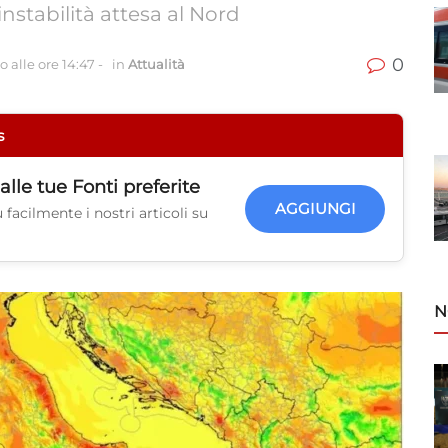
instabilità attesa al Nord
0
 alle ore 14:47
-
in
Attualità
s
alle tue
Fonti preferite
AGGIUNGI
facilmente i nostri articoli su
N