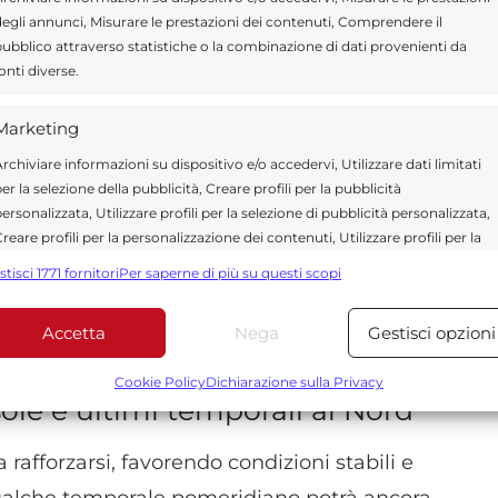
 di aria più fresca e umida in quota e la
egli annunci, Misurare le prestazioni dei contenuti, Comprendere il
ubblico attraverso statistiche o la combinazione di dati provenienti da
no tra
Nord-Ovest e Liguria
.
onti diverse.
ranno a
Piemonte, Lombardia, Veneto ed
Marketing
 al rischio di rovesci intensi, grandine e forti
rchiviare informazioni su dispositivo e/o accedervi, Utilizzare dati limitati
er la selezione della pubblicità, Creare profili per la pubblicità
he lungo l’
Appennino settentrionale
e tra
ersonalizzata, Utilizzare profili per la selezione di pubblicità personalizzata,
i sconfinamenti sulla costa adriatica.
reare profili per la personalizzazione dei contenuti, Utilizzare profili per la
elezione di contenuti personalizzati, Sviluppare e migliorare i servizi,
stisci 1771 fornitori
Per saperne di più su questi scopi
tilizzare dati limitati per la selezione dei contenuti.
 a prevalere sole e clima estivo
, con
Accetta
Nega
Gestisci opzioni
Funzionalità
Sempre attiv
bbinare e combinare dati provenienti da altre fonti di dati,
Cookie Policy
Dichiarazione sulla Privacy
sole e ultimi temporali al Nord
ollegare diversi dispositivi, Identificare i dispositivi in base
alle informazioni trasmesse automaticamente.
a rafforzarsi, favorendo condizioni stabili e
Utilizzare dati di geolocalizzazione precisi, Riconoscere i
Qualche temporale pomeridiano potrà ancora