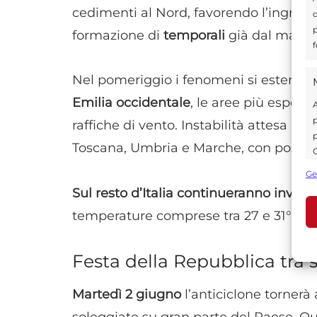
cedimenti al Nord, favorendo l’ingresso
d
p
formazione di
temporali
già dal matti
f
Nel pomeriggio i fenomeni si estende
Emilia occidentale
, le aree più esposte
A
p
raffiche di vento. Instabilità attesa anc
p
Toscana, Umbria e Marche, con possibil
C
s
Ge
U
Sul resto d’Italia continueranno invece
temperature comprese tra 27 e 31°C.
A
Festa della Repubblica tra 
C
Martedì 2 giugno
l’anticiclone tornerà 
soleggiate su gran parte del Paese. 