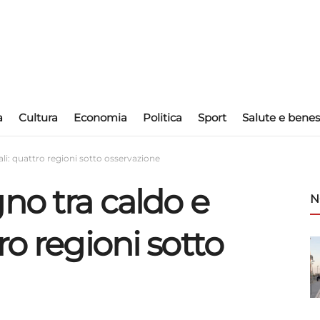
a
Cultura
Economia
Politica
Sport
Salute e benes
li: quattro regioni sotto osservazione
no tra caldo e
N
ro regioni sotto