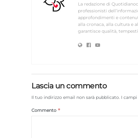
La redazione di Quotidianodi
professionisti dell’informaz
approfondimenti e contenuti ac
alla cronaca, alla cultura e
garantisce qualità, tempestiv
Lascia un commento
Il tuo indirizzo email non sarà pubblicato.
I campi
*
Commento