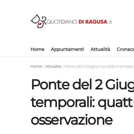
Home
Appuntamenti
Attualità
Cronac
Home
»
Attualità
»
Ponte del 2 Giugno tra caldo e tempora
Ponte del 2 Giug
temporali: quatt
osservazione