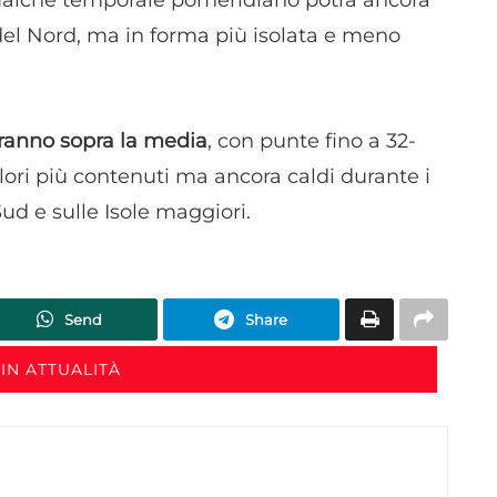
dispositivi in base a informazioni richieste attivamente.
 del Nord, ma in forma più isolata e meno
Garantire la sicurezza, prevenire e rilevare frodi,
correggere errori, Erogare e presentare
Sempre attiv
pubblicità e contenuto, Salvare e comunicare le
ranno sopra la media
, con punte fino a 32-
scelte sulla privacy.
ori più contenuti ma ancora caldi durante i
Sud e sulle Isole maggiori.
Send
Share
IN ATTUALITÀ