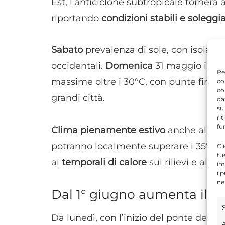
Est, l’anticiclone subtropicale tornerà a
riportando
condizioni stabili e soleggia
Sabato
prevalenza di sole, con isolati 
occidentali.
Domenica
31 maggio il ca
Pe
massime oltre i 30°C, con punte fino a
co
co
grandi città.
da
su
ri
fu
Clima pienamente estivo
anche al Sud 
potranno localmente superare i 35°C ne
Cl
tu
ai
temporali di calore
sui rilievi e al r
im
i 
ne
Dal 1° giugno aumenta il ri
Da lunedì, con l’inizio del ponte del 2 
A