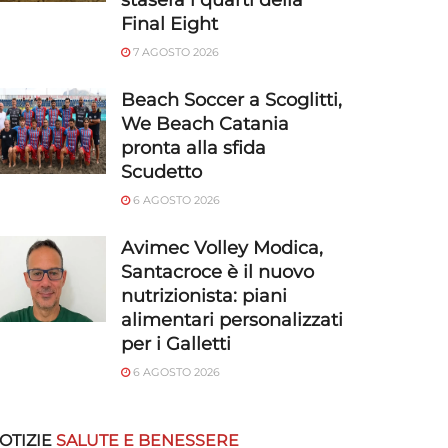
stasera i quarti della
Final Eight
7 AGOSTO 2026
Beach Soccer a Scoglitti,
We Beach Catania
pronta alla sfida
Scudetto
6 AGOSTO 2026
Avimec Volley Modica,
Santacroce è il nuovo
nutrizionista: piani
alimentari personalizzati
per i Galletti
6 AGOSTO 2026
OTIZIE
SALUTE E BENESSERE