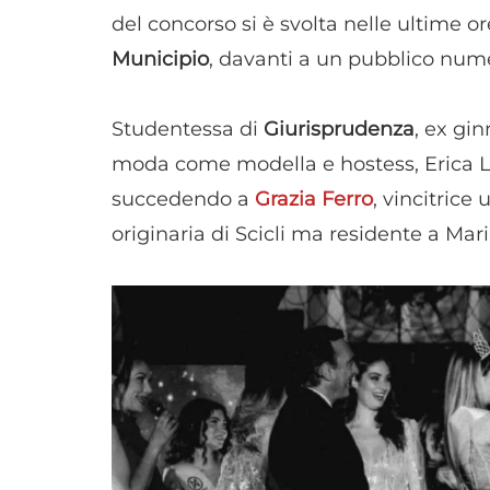
del concorso si è svolta nelle ultime o
Municipio
, davanti a un pubblico num
Studentessa di
Giurisprudenza
, ex gi
moda come modella e hostess, Erica Le
succedendo a
Grazia Ferro
, vincitrice 
originaria di Scicli ma residente a Mar