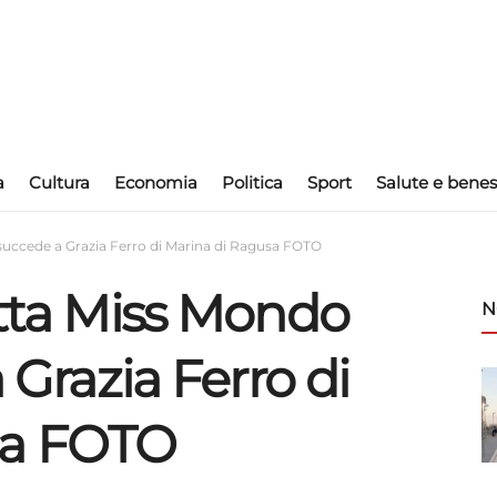
a
Cultura
Economia
Politica
Sport
Salute e benes
: succede a Grazia Ferro di Marina di Ragusa FOTO
etta Miss Mondo
N
a Grazia Ferro di
sa FOTO