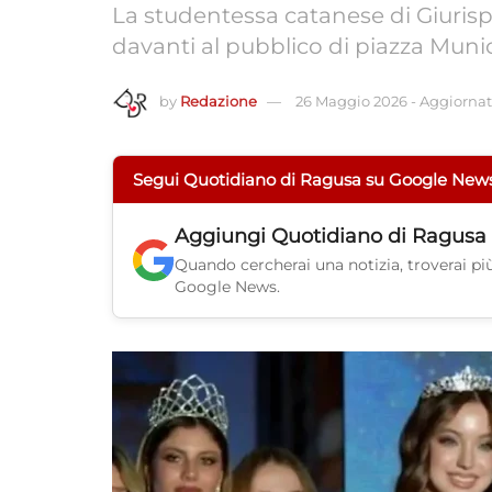
La studentessa catanese di Giurisp
davanti al pubblico di piazza Muni
by
Redazione
26 Maggio 2026
-
Aggiornato
Segui Quotidiano di Ragusa su Google New
Aggiungi
Quotidiano di Ragusa
Quando cercherai una notizia, troverai più 
Google News.