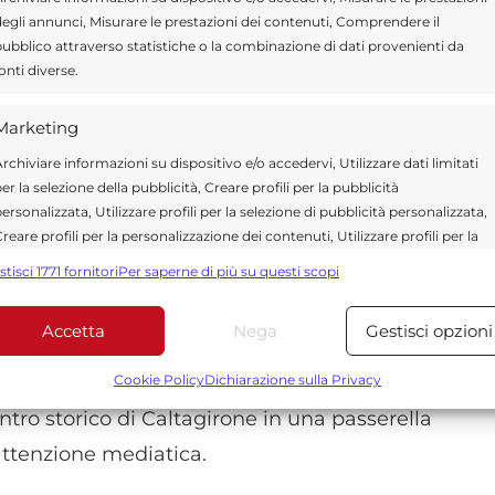
 Geraci
,
Gioia Ossino
,
Veronica Lotà
,
egli annunci, Misurare le prestazioni dei contenuti, Comprendere il
re a
Gloria Terzigno
e
Claire Gagliano
.
ubblico attraverso statistiche o la combinazione di dati provenienti da
onti diverse.
 centro di Caltagirone
Marketing
rchiviare informazioni su dispositivo e/o accedervi, Utilizzare dati limitati
el
Comune di Caltagirone
. Durante la serata è
er la selezione della pubblicità, Creare profili per la pubblicità
el sindaco
Fabio Roccuzzo
.
ersonalizzata, Utilizzare profili per la selezione di pubblicità personalizzata,
reare profili per la personalizzazione dei contenuti, Utilizzare profili per la
elezione di contenuti personalizzati, Sviluppare e migliorare i servizi,
stisci 1771 fornitori
Per saperne di più su questi scopi
di
Miss Mondo Sicilia
, guidato dalla patron
tilizzare dati limitati per la selezione dei contenuti.
Estetica, insieme ad
Alessandra Tomagra
e
Accetta
Nega
Gestisci opzioni
Funzionalità
Sempre attiv
i tecnici.
bbinare e combinare dati provenienti da altre fonti di dati,
Cookie Policy
Dichiarazione sulla Privacy
ollegare diversi dispositivi, Identificare i dispositivi in base
ntro storico di Caltagirone in una passerella
alle informazioni trasmesse automaticamente.
 attenzione mediatica.
Utilizzare dati di geolocalizzazione precisi, Riconoscere i