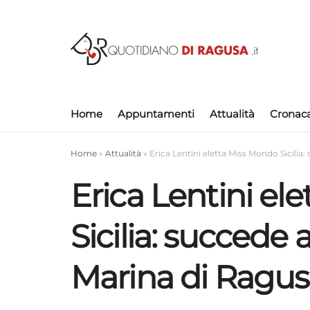
Home
Appuntamenti
Attualità
Cronac
Home
»
Attualità
»
Erica Lentini eletta Miss Mondo Sicilia
Erica Lentini el
Sicilia: succede 
Marina di Ragu