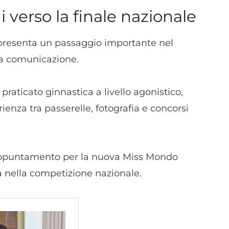
dispositivi in base a informazioni richieste attivamente.
i verso la finale nazionale
Garantire la sicurezza, prevenire e rilevare frodi,
rappresenta un passaggio importante nel
correggere errori, Erogare e presentare
Sempre attiv
pubblicità e contenuto, Salvare e comunicare le
la comunicazione.
scelte sulla privacy.
raticato ginnastica a livello agonistico,
ienza tra passerelle, fotografia e concorsi
mo appuntamento per la nuova Miss Mondo
la nella competizione nazionale.