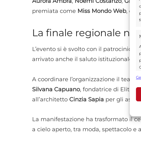
Aurora Ambra
,
Noemi Costanzo
,
Giulia
d
premiata come
Miss Mondo Web
, olt
p
f
La finale regionale nel
A
L’evento si è svolto con il patrocinio d
p
arrivato anche il saluto istituzionale d
p
C
s
Ge
A coordinare l’organizzazione il team 
U
Silvana Capuano
, fondatrice di Elite 
all’architetto
Cinzia Sapia
per gli aspett
A
C
La manifestazione ha trasformato il ce
a cielo aperto, tra moda, spettacolo e