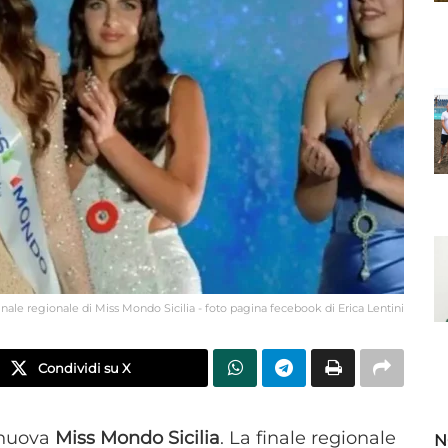
a finale regionale di Miss Mondo Sicilia - foto pagina fecebook di Erica Lentini
Condividi su X
a nuova
Miss Mondo Sicilia
. La finale regionale
N