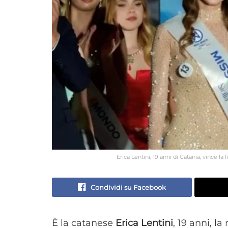
Erica Lentini, 19 anni di Catania, vince l
Condividi su Facebook
È la catanese
Erica Lentini
, 19 anni, l