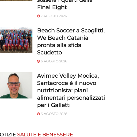
stasera i quarti della
Final Eight
7 AGOSTO 2026
Beach Soccer a Scoglitti,
We Beach Catania
pronta alla sfida
Scudetto
6 AGOSTO 2026
Avimec Volley Modica,
Santacroce è il nuovo
nutrizionista: piani
alimentari personalizzati
per i Galletti
6 AGOSTO 2026
OTIZIE
SALUTE E BENESSERE