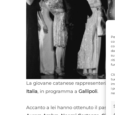
Pe
co
co
da
su
ri
fu
Cl
tu
La giovane catanese rappresenterà ora l
im
i 
Italia
, in programma a
Gallipoli
.
ne
Accanto a lei hanno ottenuto il pass p
A