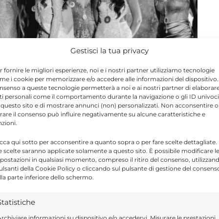
Gestisci la tua privacy
r fornire le migliori esperienze, noi e i nostri partner utilizziamo tecnologie
me i cookie per memorizzare e/o accedere alle informazioni del dispositivo. 
nsenso a queste tecnologie permetterà a noi e ai nostri partner di elaborar
ti personali come il comportamento durante la navigazione o gli ID univoci
 questo sito e di mostrare annunci (non) personalizzati. Non acconsentire o
tirare il consenso può influire negativamente su alcune caratteristiche e
nzioni.
icca qui sotto per acconsentire a quanto sopra o per fare scelte dettagliate.
e scelte saranno applicate solamente a questo sito. È possibile modificare l
a Sicilia alla finale nazionale di
Miss Mondo
postazioni in qualsiasi momento, compreso il ritiro del consenso, utilizzan
pulsanti della Cookie Policy o cliccando sul pulsante di gestione del consens
lla parte inferiore dello schermo.
Statistiche
er la fase nazionale anche
Mariasole Venuti
,
rchiviare informazioni su dispositivo e/o accedervi, Misurare le prestazioni