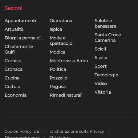
Sezioni
Appuntamenti
Giarratana
Salute e
benessere
Attualità
Ispica
Santa Croce
Blog: la penna di…
Moda e
Camerina
spettacolo
Chiaramonte
Scicli
Gulfi
Modica
Sicilia
Comiso
Monterosso Almo
Sport
Cronaca
Politica
Tecnologie
Cucina
Pozzallo
Video
Cultura
Ragusa
Vittoria
Economia
Rimedi naturali
Cookie Policy (UE)
Dichiarazione sulla Privacy
Disconoscimento
Chi siamo