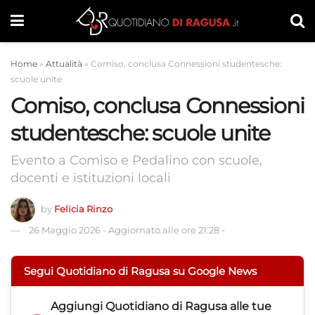
Home
»
Attualità
»
Comiso, conclusa Connessioni studentesche:
scuole unite
Comiso, conclusa Connessioni
studentesche: scuole unite
Evento a Comiso e Pedalino con scuole,
docenti e istituzioni locali
by
Felicia Rinzo
26 Maggio 2026
-
Aggiornato alle ore 21:28
-
Segui Quotidiano di Ragusa su Google News
Aggiungi
Quotidiano di Ragusa
alle tue