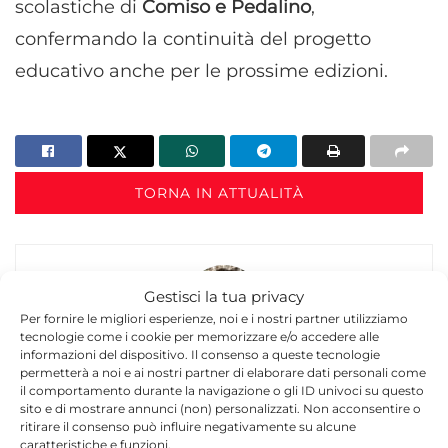
scolastiche di
Comiso e Pedalino
,
confermando la continuità del progetto
educativo anche per le prossime edizioni.
TORNA IN ATTUALITÀ
Gestisci la tua privacy
Per fornire le migliori esperienze, noi e i nostri partner utilizziamo
tecnologie come i cookie per memorizzare e/o accedere alle
informazioni del dispositivo. Il consenso a queste tecnologie
Felicia Rinzo
permetterà a noi e ai nostri partner di elaborare dati personali come
il comportamento durante la navigazione o gli ID univoci su questo
Felicia Rinzo è giornalista e blogger con oltre 15
sito e di mostrare annunci (non) personalizzati. Non acconsentire o
anni di esperienza nel panorama dell’informazione
ritirare il consenso può influire negativamente su alcune
caratteristiche e funzioni.