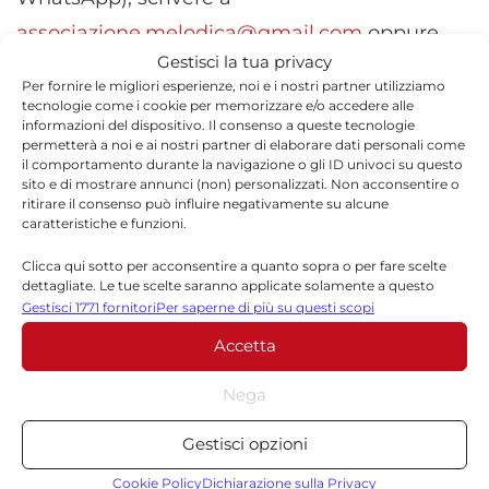
associazione.melodica@gmail.com
oppure
Gestisci la tua privacy
consultare il sito melodicaweb.it.
Per fornire le migliori esperienze, noi e i nostri partner utilizziamo
tecnologie come i cookie per memorizzare e/o accedere alle
informazioni del dispositivo. Il consenso a queste tecnologie
permetterà a noi e ai nostri partner di elaborare dati personali come
il comportamento durante la navigazione o gli ID univoci su questo
sito e di mostrare annunci (non) personalizzati. Non acconsentire o
TORNA IN CULTURA
ritirare il consenso può influire negativamente su alcune
caratteristiche e funzioni.
Clicca qui sotto per acconsentire a quanto sopra o per fare scelte
dettagliate. Le tue scelte saranno applicate solamente a questo
sito. È possibile modificare le impostazioni in qualsiasi momento,
Gestisci 1771 fornitori
Per saperne di più su questi scopi
compreso il ritiro del consenso, utilizzando i pulsanti della Cookie
Accetta
Policy o cliccando sul pulsante di gestione del consenso nella parte
inferiore dello schermo.
Direttore
Nega
Statistiche
Direttore responsabile di Quotidianodiragusa.it,
Gestisci opzioni
Archiviare informazioni su dispositivo e/o accedervi, Misurare le
coordina la linea editoriale del quotidiano e
prestazioni degli annunci, Misurare le prestazioni dei contenuti,
supervisiona la produzione delle notizie.
Cookie Policy
Dichiarazione sulla Privacy