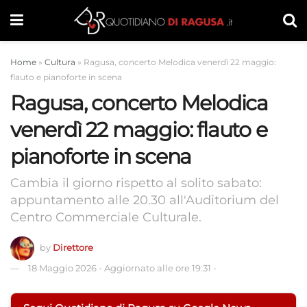
Home
»
Cultura
»
Ragusa, concerto Melodica venerdì 22 maggio:
flauto e pianoforte in scena
Ragusa, concerto Melodica
venerdì 22 maggio: flauto e
pianoforte in scena
Cambia il giorno rispetto al solito sabato:
appuntamento alle 20.30 all'Auditorium del
Centro Commerciale Culturale.
by
Direttore
18 Maggio 2026
-
Aggiornato alle ore 19:31
-