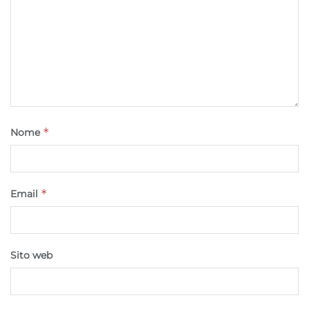
Utilizzare dati di geolocalizzazione precisi,
Riconoscere i dispositivi in base a informazioni
richieste attivamente.
Garantire la sicurezza, prevenire e
rilevare frodi, correggere errori, Erogare
e presentare pubblicità e contenuto,
Sempre attivo
Salvare e comunicare le scelte sulla
privacy.
*
Nome
*
Email
Sito web