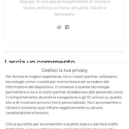
Ragusa. Si occupa principalmente di cronaca
locale, politica siciliana, attualità, Salute e
benessere
Lascia un commento
Gestisci la tua privacy
Il tuo indirizzo email non sarà pubblicato.
I campi
Per fornire le migliori esperienze, noi e i nostri partner utilizziamo
*
obbligatori sono contrassegnati
tecnologie come i cookie per memorizzare e/o accedere alle
informazioni del dispositivo. Il consenso a queste tecnologie
*
Commento
permetterà a noi e ai nostri partner di elaborare dati personali come
il comportamento durante la navigazione o gli ID univoci su questo
sito e di mostrare annunci (non) personalizzati. Non acconsentire o
ritirare il consenso può influire negativamente su alcune
caratteristiche e funzioni.
Clicca qui sotto per acconsentire a quanto sopra o per fare scelte