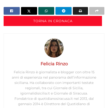
TORNA IN CRONACA
Felicia Rinzo
Felicia Rinzo è giornalista e blogger con oltre 15
anni di esperienza nel panorama dell’informazione
siciliana. Ha collaborato con importanti testate
regionali, tra cui Giornale di Sicilia,
igiornalidisicilia.it e Giornale di Siracusa.
Fondatrice di quotidianosiracusa.it nel 2013, dal
gennaio 2014 è Direttore del Quotidiano di