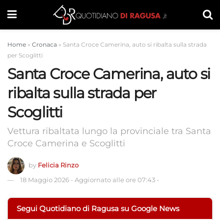
Home
»
Cronaca
»
Santa Croce Camerina, auto si ribalta sulla strada
per Scoglitti
Santa Croce Camerina, auto si
ribalta sulla strada per
Scoglitti
Vettura ribaltata lungo la provinciale tra Santa
Croce Camerina e Scoglitti
by
Felicia Rinzo
18 Maggio 2026
-
Aggiornato alle ore 07:43
-
Segui Quotidiano di Ragusa su Google News