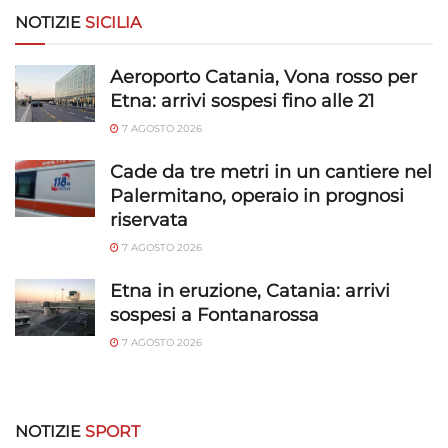
NOTIZIE
SICILIA
Funzionalità
Sempre attivo
Abbinare e combinare dati provenienti da altre
Aeroporto Catania, Vona rosso per
fonti di dati, Collegare diversi dispositivi,
Etna: arrivi sospesi fino alle 21
Identificare i dispositivi in base alle informazioni
7 AGOSTO 2026
trasmesse automaticamente.
Cade da tre metri in un cantiere nel
Utilizzare dati di geolocalizzazione precisi,
Palermitano, operaio in prognosi
Riconoscere i dispositivi in base a informazioni
riservata
richieste attivamente.
7 AGOSTO 2026
Garantire la sicurezza, prevenire e
Etna in eruzione, Catania: arrivi
rilevare frodi, correggere errori, Erogare
sospesi a Fontanarossa
e presentare pubblicità e contenuto,
Sempre attivo
7 AGOSTO 2026
Salvare e comunicare le scelte sulla
privacy.
NOTIZIE
SPORT