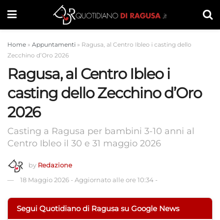
Home
»
Appuntamenti
»
Ragusa, al Centro Ibleo i casting dello
Zecchino d’Oro 2026
Ragusa, al Centro Ibleo i
casting dello Zecchino d’Oro
2026
Casting a Ragusa per bambini 3-10 anni al
Centro Ibleo il 30 e 31 maggio 2026
by
Redazione
18 Maggio 2026
-
Aggiornato alle ore 10:34
-
Segui Quotidiano di Ragusa su Google News