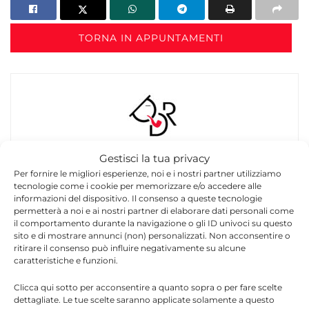
TORNA IN APPUNTAMENTI
Gestisci la tua privacy
Redazione
Per fornire le migliori esperienze, noi e i nostri partner utilizziamo
La redazione di Quotidianodiragusa.it è composta
tecnologie come i cookie per memorizzare e/o accedere alle
informazioni del dispositivo. Il consenso a queste tecnologie
da giornalisti, collaboratori e professionisti
permetterà a noi e ai nostri partner di elaborare dati personali come
dell’informazione che ogni giorno lavorano per
il comportamento durante la navigazione o gli ID univoci su questo
offrire notizie, approfondimenti e contenuti
sito e di mostrare annunci (non) personalizzati. Non acconsentire o
accurati dedicati alla Sicilia, all’attualità, alla
ritirare il consenso può influire negativamente su alcune
politica, alla cronaca, alla cultura e allo sport. Un
caratteristiche e funzioni.
team dinamico e indipendente che garantisce
Clicca qui sotto per acconsentire a quanto sopra o per fare scelte
qualità, tempestività e affidabilità.
dettagliate. Le tue scelte saranno applicate solamente a questo