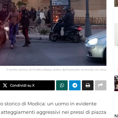
Il centro storico di Modica Bassa, teatro dell'episodio avvenuto ieri sera.
Condividi su X
ro storico di Modica: un uomo in evidente
 atteggiamenti aggressivi nei pressi di piazza
N