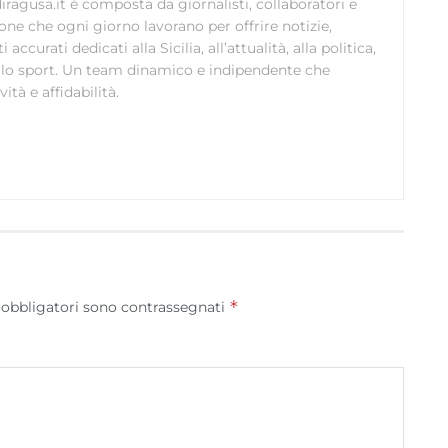
scelte sulla privacy.
ragusa.it è composta da giornalisti, collaboratori e
ione che ogni giorno lavorano per offrire notizie,
curati dedicati alla Sicilia, all’attualità, alla politica,
 allo sport. Un team dinamico e indipendente che
ità e affidabilità.
*
 obbligatori sono contrassegnati