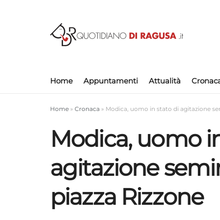
Home
Appuntamenti
Attualità
Cronac
Home
»
Cronaca
»
Modica, uomo in stato di agitazione se
Modica, uomo in
agitazione semi
piazza Rizzone