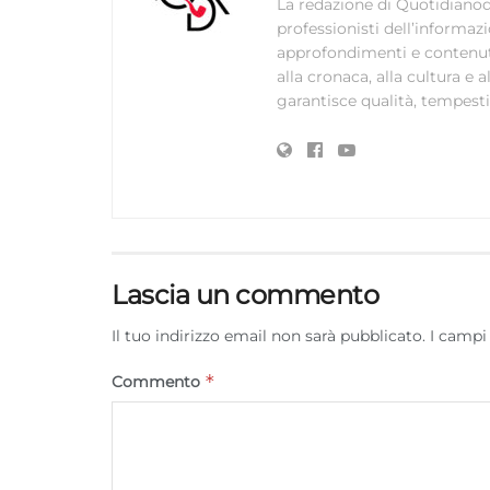
La redazione di Quotidianodi
professionisti dell’informaz
approfondimenti e contenuti ac
alla cronaca, alla cultura e
garantisce qualità, tempestiv
Lascia un commento
Il tuo indirizzo email non sarà pubblicato.
I campi
*
Commento