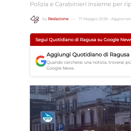
Polizia e Carabinieri insieme per ri
by
Redazione
17 Maggio 2026
-
Aggiornato
Segui Quotidiano di Ragusa su Google New
Aggiungi
Quotidiano di Ragusa
Quando cercherai una notizia, troverai più 
Google News.