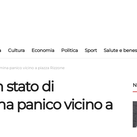
a
Cultura
Economia
Politica
Sport
Salute e benes
mina panico vicino a piazza Rizzone
 stato di
N
na panico vicino a