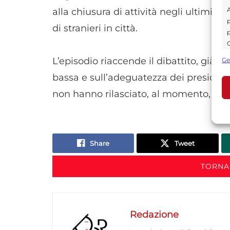
A
alla chiusura di attività negli ultimi
p
di stranieri in città.
p
C
s
L’episodio riaccende il dibattito, già p
Ge
U
bassa e sull’adeguatezza dei presidi di
non hanno rilasciato, al momento, dichi
A
C
Share
Tweet
TORNA
Redazione