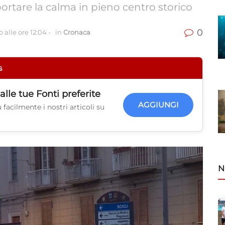
portare la calma in pieno centro storico
0
 alle ore 12:04
-
in
Cronaca
s
alle tue
Fonti preferite
AGGIUNGI
facilmente i nostri articoli su
N