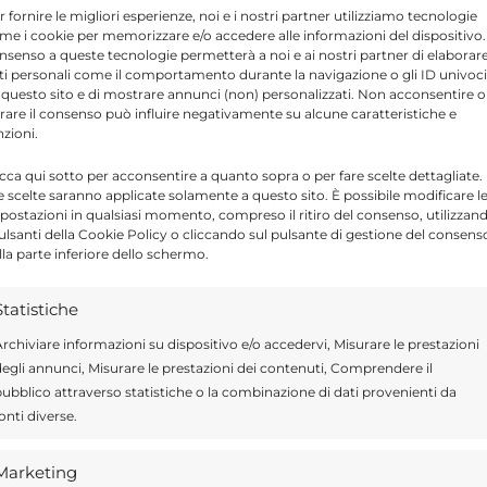
r fornire le migliori esperienze, noi e i nostri partner utilizziamo tecnologie
ioni online. Diversi utenti hanno espresso
me i cookie per memorizzare e/o accedere alle informazioni del dispositivo. 
nsenso a queste tecnologie permetterà a noi e ai nostri partner di elaborar
rezza nel centro storico. «Il centro storico a
ti personali come il comportamento durante la navigazione o gli ID univoci
tituzioni dovrebbero trovare una soluzione»,
 questo sito e di mostrare annunci (non) personalizzati. Non acconsentire o
tirare il consenso può influire negativamente su alcune caratteristiche e
a lamentato la scarsa presenza dei vigili
nzioni.
icca qui sotto per acconsentire a quanto sopra o per fare scelte dettagliate.
e scelte saranno applicate solamente a questo sito. È possibile modificare l
postazioni in qualsiasi momento, compreso il ritiro del consenso, utilizzan
urano la richiesta di una maggiore presenza
pulsanti della Cookie Policy o cliccando sul pulsante di gestione del consens
lla parte inferiore dello schermo.
 di episodi di degrado ripetuti e il timore che
ente ha scritto che «nel comune di Modica
Statistiche
ale attivi», invocando il ripristino degli
rchiviare informazioni su dispositivo e/o accedervi, Misurare le prestazioni
egli annunci, Misurare le prestazioni dei contenuti, Comprendere il
ubblico attraverso statistiche o la combinazione di dati provenienti da
onti diverse.
late: un commentatore ha collegato il
Marketing
’abbandono dei grandi marchi commerciali e