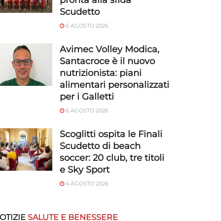
pronta alla sfida
Scudetto
6 AGOSTO 2026
Avimec Volley Modica,
Santacroce è il nuovo
nutrizionista: piani
alimentari personalizzati
per i Galletti
6 AGOSTO 2026
Scoglitti ospita le Finali
Scudetto di beach
soccer: 20 club, tre titoli
e Sky Sport
4 AGOSTO 2026
OTIZIE
SALUTE E BENESSERE