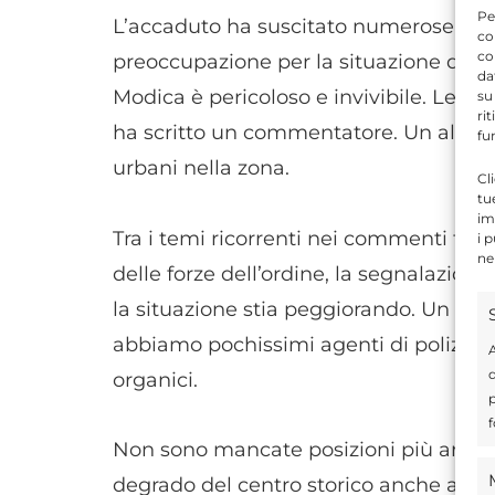
Pe
L’accaduto ha suscitato numerose reaz
co
co
preoccupazione per la situazione di sicu
da
Modica è pericoloso e invivibile. Le is
su
ri
ha scritto un commentatore. Un altro h
fu
urbani nella zona.
Cl
tu
im
Tra i temi ricorrenti nei commenti fig
i 
ne
delle forze dell’ordine, la segnalazione
la situazione stia peggiorando. Un ut
abbiamo pochissimi agenti di polizia loc
A
d
organici.
p
f
Non sono mancate posizioni più artico
degrado del centro storico anche all