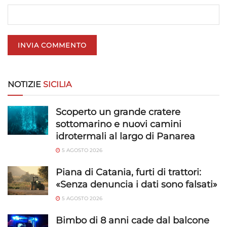
Utilizzare dati di geolocalizzazione precisi,
Riconoscere i dispositivi in base a informazioni
richieste attivamente.
Garantire la sicurezza, prevenire e
rilevare frodi, correggere errori, Erogare
NOTIZIE
SICILIA
e presentare pubblicità e contenuto,
Sempre attivo
Salvare e comunicare le scelte sulla
Scoperto un grande cratere
privacy.
sottomarino e nuovi camini
idrotermali al largo di Panarea
5 AGOSTO 2026
Piana di Catania, furti di trattori:
«Senza denuncia i dati sono falsati»
5 AGOSTO 2026
Bimbo di 8 anni cade dal balcone