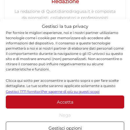
Redazione
La redazione di Quotidianodiragusa.it è composta
da giornalisti, collaboratori e professionisti
dell’informazione che ogni giorno lavorano per
Gestisci la tua privacy
offrire notizie, approfondimenti e contenuti
Per fornire le migliori esperienze, noi e i nostri partner utilizziamo
accurati dedicati alla Sicilia, all’attualità, alla
tecnologie come i cookie per memorizzare e/o accedere alle
politica, alla cronaca, alla cultura e allo sport. Un
informazioni del dispositivo. Il consenso a queste tecnologie
permetterà a noi e ai nostri partner di elaborare dati personali come
team dinamico e indipendente che garantisce
il comportamento durante la navigazione o gli ID univoci su questo
qualità, tempestività e affidabilità.
sito e di mostrare annunci (non) personalizzati. Non acconsentire o
ritirare il consenso può influire negativamente su alcune
caratteristiche e funzioni.
Clicca qui sotto per acconsentire a quanto sopra o per fare scelte
dettagliate. Le tue scelte saranno applicate solamente a questo
sito. È possibile modificare le impostazioni in qualsiasi momento,
Gestisci 1771 fornitori
Per saperne di più su questi scopi
compreso il ritiro del consenso, utilizzando i pulsanti della Cookie
Accetta
Policy o cliccando sul pulsante di gestione del consenso nella parte
Lascia un commento
inferiore dello schermo.
Nega
Il tuo indirizzo email non sarà pubblicato.
I campi
Statistiche
*
obbligatori sono contrassegnati
Gestisci opzioni