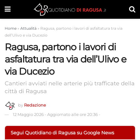
Home
»
Attualità
»
Ragusa, partono i lavori di asfaltatura tra via
dell’Ulivo e via Ducezio
Ragusa, partono i lavori di
asfaltatura tra via dell’Ulivo e
via Ducezio
Cantieri avviati nelle arterie più trafficate della
città di Ragusa
by
Redazione
12 Maggio 2026
-
Aggiornato alle ore 20:36
-
Segui Quotidiano di Ragusa su Google News