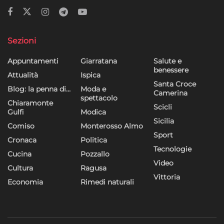
Sezioni
Appuntamenti
Giarratana
Salute e
benessere
Attualità
Ispica
Santa Croce
Blog: la penna di…
Moda e
Camerina
spettacolo
Chiaramonte
Scicli
Gulfi
Modica
Sicilia
Comiso
Monterosso Almo
Sport
Cronaca
Politica
Tecnologie
Cucina
Pozzallo
Video
Cultura
Ragusa
Vittoria
Economia
Rimedi naturali