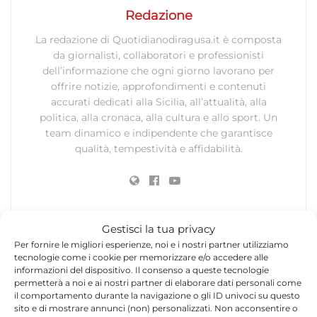
Redazione
La redazione di Quotidianodiragusa.it è composta
da giornalisti, collaboratori e professionisti
dell’informazione che ogni giorno lavorano per
offrire notizie, approfondimenti e contenuti
accurati dedicati alla Sicilia, all’attualità, alla
politica, alla cronaca, alla cultura e allo sport. Un
team dinamico e indipendente che garantisce
qualità, tempestività e affidabilità.
Gestisci la tua privacy
Per fornire le migliori esperienze, noi e i nostri partner utilizziamo
tecnologie come i cookie per memorizzare e/o accedere alle
Lascia un commento
informazioni del dispositivo. Il consenso a queste tecnologie
permetterà a noi e ai nostri partner di elaborare dati personali come
Il tuo indirizzo email non sarà pubblicato.
I campi
il comportamento durante la navigazione o gli ID univoci su questo
*
sito e di mostrare annunci (non) personalizzati. Non acconsentire o
obbligatori sono contrassegnati