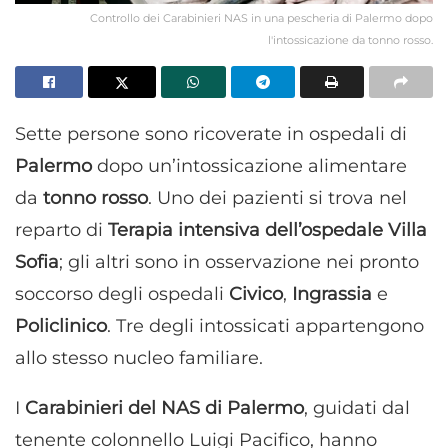
Controllo dei Carabinieri NAS in una pescheria di Palermo dopo
l'intossicazione da tonno rosso.
Sette persone sono ricoverate in ospedali di
Palermo
dopo un’intossicazione alimentare
da
tonno rosso
. Uno dei pazienti si trova nel
reparto di
Terapia intensiva dell’ospedale Villa
Sofia
; gli altri sono in osservazione nei pronto
soccorso degli ospedali
Civico
,
Ingrassia
e
Policlinico
. Tre degli intossicati appartengono
allo stesso nucleo familiare.
I
Carabinieri del NAS di Palermo
, guidati dal
tenente colonnello Luigi Pacifico, hanno