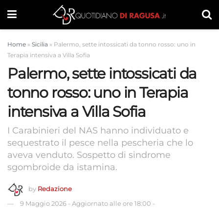
Home
»
Sicilia
»
Palermo, sette intossicati da tonno rosso: uno in
Terapia intensiva a Villa Sofia
Palermo, sette intossicati da
tonno rosso: uno in Terapia
intensiva a Villa Sofia
I Carabinieri del NAS hanno individuato e
sequestrato il pesce nella pescheria che lo
aveva venduto. Sospetto di sindrome
sgombroide da istamina.
by
Redazione
9 Maggio 2026
-
Aggiornato alle ore 18:00
-