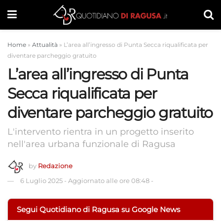
Home
»
Attualità
»
L’area all’ingresso di Punta Secca riqualificata per
diventare parcheggio gratuito
L’area all’ingresso di Punta
Secca riqualificata per
diventare parcheggio gratuito
L'intervento rientra in un progetto inserito
nell'area urbana funzionale di Ragusa
by
Redazione
6 Luglio 2025
-
Aggiornato alle ore 08:48
-
Segui Quotidiano di Ragusa su Google News