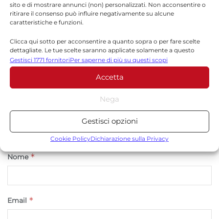
Il tuo indirizzo email non sarà pubblicato.
I campi
sito e di mostrare annunci (non) personalizzati. Non acconsentire o
ritirare il consenso può influire negativamente su alcune
*
obbligatori sono contrassegnati
caratteristiche e funzioni.
*
Commento
Clicca qui sotto per acconsentire a quanto sopra o per fare scelte
dettagliate. Le tue scelte saranno applicate solamente a questo
sito. È possibile modificare le impostazioni in qualsiasi momento,
Gestisci 1771 fornitori
Per saperne di più su questi scopi
compreso il ritiro del consenso, utilizzando i pulsanti della Cookie
Accetta
Policy o cliccando sul pulsante di gestione del consenso nella parte
inferiore dello schermo.
Nega
Statistiche
Gestisci opzioni
Archiviare informazioni su dispositivo e/o accedervi, Misurare le
prestazioni degli annunci, Misurare le prestazioni dei contenuti,
Cookie Policy
Dichiarazione sulla Privacy
Comprendere il pubblico attraverso statistiche o la
*
Nome
combinazione di dati provenienti da fonti diverse.
Marketing
Archiviare informazioni su dispositivo e/o accedervi, Utilizzare
*
Email
dati limitati per la selezione della pubblicità, Creare profili per la