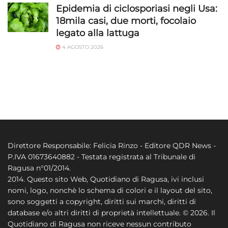
Epidemia di ciclosporiasi negli Usa:
18mila casi, due morti, focolaio
legato alla lattuga
4 AGOSTO 2026
Direttore Responsabile: Felicia Rinzo - Editore QDR News -
P.IVA 01673640882 - Testata registrata al Tribunale di
Ragusa n°01/2014.
2014. Questo sito Web, Quotidiano di Ragusa, ivi inclusi
nomi, logo, nonchè lo schema di colori e il layout del sito,
sono soggetti a copyright, diritti sui marchi, diritti di
database e/o altri diritti di proprietà intellettuale. © 2026. Il
Quotidiano di Ragusa non riceve nessun contributo