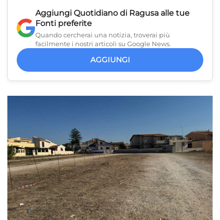
Aggiungi
Quotidiano di Ragusa
alle tue
Fonti preferite
Quando cercherai una notizia, troverai più
facilmente i nostri articoli su Google News.
AGGIUNGI