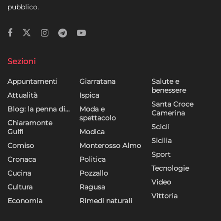
pubblico.
Sezioni
Appuntamenti
Giarratana
Salute e
benessere
Attualità
Ispica
Santa Croce
Blog: la penna di…
Moda e
Camerina
spettacolo
Chiaramonte
Scicli
Gulfi
Modica
Sicilia
Comiso
Monterosso Almo
Sport
Cronaca
Politica
Tecnologie
Cucina
Pozzallo
Video
Cultura
Ragusa
Vittoria
Economia
Rimedi naturali