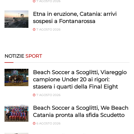
7 AGOSTO 2026
Salvare e comunicare le scelte sulla
privacy.
Etna in eruzione, Catania: arrivi
sospesi a Fontanarossa
7 AGOSTO 2026
NOTIZIE
SPORT
Beach Soccer a Scoglitti, Viareggio
campione Under 20 ai rigori:
stasera i quarti della Final Eight
7 AGOSTO 2026
Beach Soccer a Scoglitti, We Beach
Catania pronta alla sfida Scudetto
6 AGOSTO 2026