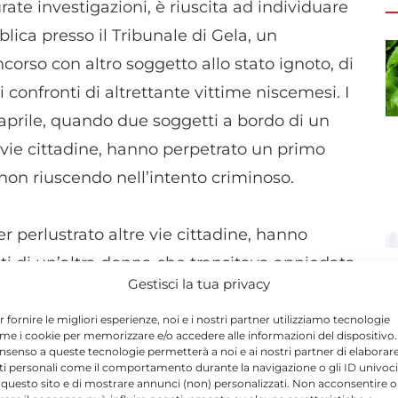
ate investigazioni, è riuscita ad individuare
lica presso il Tribunale di Gela, un
orso con altro soggetto allo stato ignoto, di
i confronti di altrettante vittime niscemesi. I
4 aprile, quando due soggetti a bordo di un
 vie cittadine, hanno perpetrato un primo
, non riuscendo nell’intento criminoso.
r perlustrato altre vie cittadine, hanno
i di un’altra donna che transitava appiedata
Gestisci la tua privacy
ma rovinava per terra procurandosi gravi
rutale azione dei malviventi che le
r fornire le migliori esperienze, noi e i nostri partner utilizziamo tecnologie
me i cookie per memorizzare e/o accedere alle informazioni del dispositivo. 
ciato. I poliziotti del Commissariato di
nsenso a queste tecnologie permetterà a noi e ai nostri partner di elaborar
ti personali come il comportamento durante la navigazione o gli ID univoci
cquisito numerose registrazioni dalle
 questo sito e di mostrare annunci (non) personalizzati. Non acconsentire o