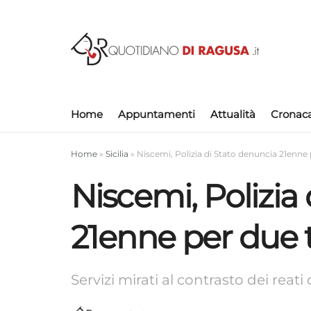
Home
Appuntamenti
Attualità
Cronac
Home
»
Sicilia
»
Niscemi, Polizia di Stato denuncia 21enne 
Niscemi, Polizia
21enne per due t
Servizi mirati al contrasto dei reati 