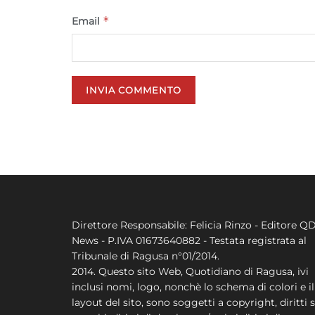
*
Email
Direttore Responsabile: Felicia Rinzo - Editore Q
News - P.IVA 01673640882 - Testata registrata al
Tribunale di Ragusa n°01/2014.
2014. Questo sito Web, Quotidiano di Ragusa, ivi
inclusi nomi, logo, nonchè lo schema di colori e il
layout del sito, sono soggetti a copyright, diritti s