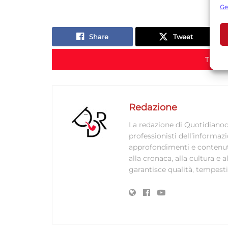
s
Ge
U
Share
Tweet
A
TORNA
C
Redazione
La redazione di Quotidianodi
professionisti dell’informaz
approfondimenti e contenuti ac
alla cronaca, alla cultura e
garantisce qualità, tempestiv