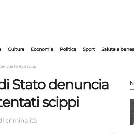
a
Cultura
Economia
Politica
Sport
Salute e benes
per due tentati scippi
 di Stato denuncia
N
entati scippi
di criminalità