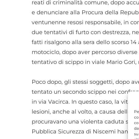
reati di criminalità comune, dopo accur
e denunciare alla Procura della Repubb
ventunenne resosi responsabile, in conc
due tentativi di furto con destrezza, ne
fatti risalgono alla sera dello scorso 1
motociclo, dopo aver percorso diverse
tentativo di scippo in viale Mario Gori
Poco dopo, gli stessi soggetti, dopo ave
tentato un secondo scippo nei confront
in via Vacirca. In questo caso, la vitti
lesioni, anche al volto, a causa della b
Pe
co
procuravano una violenta caduta sul sel
co
da
Pubblica Sicurezza di Niscemi hanno a
su