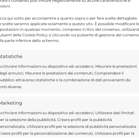
tirare il consenso può influire negativamente su alcune caratteristiche e
tenti nelle zone d’interesse, riuscendo ad
nzioni.
erizzanti sia del motoveicolo che degli
icca qui sotto per acconsentire a quanto sopra o per fare scelte dettagliate.
e di tali attività, sono state correlate con
e scelte saranno applicate solamente a questo sito. È possibile modificare l
postazioni in qualsiasi momento, compreso il ritiro del consenso, utilizzan
info-investigativa, acquisite grazie alla
pulsanti della Cookie Policy o cliccando sul pulsante di gestione del consens
lla parte inferiore dello schermo.
cemesi, che hanno permesso l’individuazione
stato denunciato alla Procura della Repubblica
Statistiche
o con destrezza e per le procurate lesioni.
rchiviare informazioni su dispositivo e/o accedervi, Misurare le prestazioni
egli annunci, Misurare le prestazioni dei contenuti, Comprendere il
ubblico attraverso statistiche o la combinazione di dati provenienti da
 del motociclo e la notifica dell’avviso di
onti diverse.
le indagini, sul quale, fino a sentenza
i l’innocenza. L’auspicata collaborazione dei
Marketing
aso, ha contribuito allo sviluppo delle
rchiviare informazioni su dispositivo e/o accedervi, Utilizzare dati limitati
er la selezione della pubblicità, Creare profili per la pubblicità
 di legalità e vicinanza alla Polizia di Stato
ersonalizzata, Utilizzare profili per la selezione di pubblicità personalizzata,
reare profili per la personalizzazione dei contenuti, Utilizzare profili per la