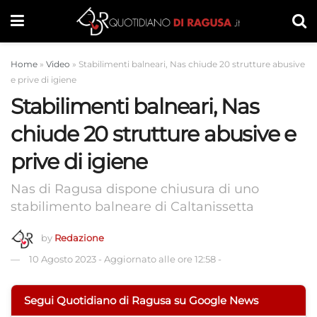
Home
»
Video
»
Stabilimenti balneari, Nas chiude 20 strutture abusive
e prive di igiene
Stabilimenti balneari, Nas
chiude 20 strutture abusive e
prive di igiene
Nas di Ragusa dispone chiusura di uno
stabilimento balneare di Caltanissetta
by
Redazione
10 Agosto 2023
-
Aggiornato alle ore 12:58
-
Segui Quotidiano di Ragusa su Google News