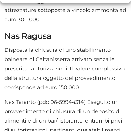
attinte da ruggine. Il valore dell’attività e delle
Comprendere il pubblico attraverso statistiche o la
combinazione di dati provenienti da fonti diverse.
attrezzature sottoposte a vincolo ammonta ad
euro 300.000.
Marketing
Archiviare informazioni su dispositivo e/o accedervi, Utilizzare
Nas Ragusa
dati limitati per la selezione della pubblicità, Creare profili per la
pubblicità personalizzata, Utilizzare profili per la selezione di
Disposta la chiusura di uno stabilimento
pubblicità personalizzata, Creare profili per la personalizzazione
dei contenuti, Utilizzare profili per la selezione di contenuti
balneare di Caltanissetta attivato senza le
personalizzati, Sviluppare e migliorare i servizi, Utilizzare dati
prescritte autorizzazioni. Il valore complessivo
limitati per la selezione dei contenuti.
della struttura oggetto del provvedimento
Funzionalità
Sempre attivo
corrisponde ad euro 150.000.
Abbinare e combinare dati provenienti da altre
fonti di dati, Collegare diversi dispositivi,
Nas Taranto (pdc 06-59944314) Eseguito un
Identificare i dispositivi in base alle informazioni
provvedimento di chiusura di un deposito di
trasmesse automaticamente.
alimenti e di un bar/ristorante, entrambi privi
Utilizzare dati di geolocalizzazione precisi,
di autorizzazioni, pertinenti due stabilimenti