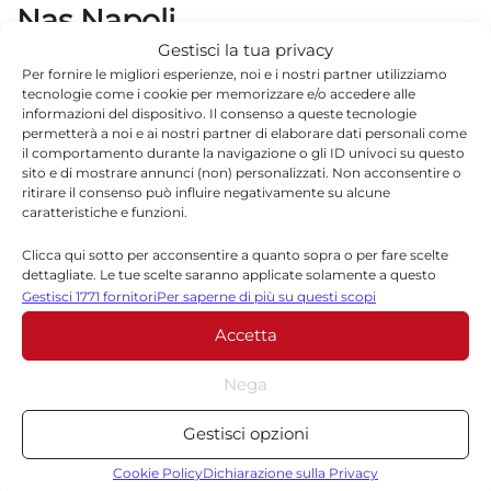
Nas Napoli
Gestisci la tua privacy
A conclusione delle attività ispettive svolte
Per fornire le migliori esperienze, noi e i nostri partner utilizziamo
tecnologie come i cookie per memorizzare e/o accedere alle
presso tre stabilimenti balneari della provincia
informazioni del dispositivo. Il consenso a queste tecnologie
permetterà a noi e ai nostri partner di elaborare dati personali come
di Napoli, si è proceduto al sequestro di 250
il comportamento durante la navigazione o gli ID univoci su questo
sito e di mostrare annunci (non) personalizzati. Non acconsentire o
kg di prodotti alimentari (carnei, ittici e
ritirare il consenso può influire negativamente su alcune
preparati di gastronomia) risultati privi di
caratteristiche e funzioni.
indicazione utile alla rintracciabilità. Disposta,
Clicca qui sotto per acconsentire a quanto sopra o per fare scelte
dettagliate. Le tue scelte saranno applicate solamente a questo
contestualmente, l’immediata sospensione
sito. È possibile modificare le impostazioni in qualsiasi momento,
Gestisci 1771 fornitori
Per saperne di più su questi scopi
compreso il ritiro del consenso, utilizzando i pulsanti della Cookie
dell’attività di somministrazione alimenti di
Accetta
Policy o cliccando sul pulsante di gestione del consenso nella parte
uno dei tre stabilimenti poiché priva dei
inferiore dello schermo.
Nega
requisiti minimi igienico sanitari e con
Statistiche
ambienti insudiciati, senza sistemi
Gestisci opzioni
Archiviare informazioni su dispositivo e/o accedervi, Misurare le
antintrusione di insetti alati e con attrezzature
prestazioni degli annunci, Misurare le prestazioni dei contenuti,
Cookie Policy
Dichiarazione sulla Privacy