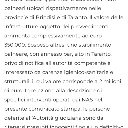
Riconoscere i dispositivi in base a informazioni
balneari ubicati rispettivamente nelle
richieste attivamente.
provincie di Brindisi e di Taranto. Il valore delle
Garantire la sicurezza, prevenire e
infrastrutture oggetto dei provvedimenti
rilevare frodi, correggere errori, Erogare
ammonta complessivamente ad euro
e presentare pubblicità e contenuto,
Sempre attivo
Salvare e comunicare le scelte sulla
350.000. Sospeso altresì uno stabilimento
privacy.
balneare, con annesso bar, sito in Taranto,
privo di notifica all’autorità competente e
interessato da carenze igienico-sanitarie e
strutturali, il cui valore corrisponde a 2 milioni
di euro. In relazione alla descrizione di
specifici interventi operati dai NAS nel
presente comunicato stampa, le persone
deferite all’Autorità giudiziaria sono da
ritenersi presunti innocenti fino a un definitivo