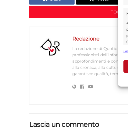
TORNA 
A
p
p
Redazione
C
La redazione di Quotidianodi
s
Ge
professionisti dell’informaz
U
approfondimenti e contenuti ac
alla cronaca, alla cultura e
garantisce qualità, tempestiv
A
C
Lascia un commento