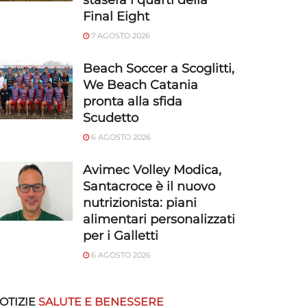
stasera i quarti della
Final Eight
7 AGOSTO 2026
Beach Soccer a Scoglitti,
We Beach Catania
pronta alla sfida
Scudetto
6 AGOSTO 2026
Avimec Volley Modica,
Santacroce è il nuovo
nutrizionista: piani
alimentari personalizzati
per i Galletti
6 AGOSTO 2026
OTIZIE
SALUTE E BENESSERE