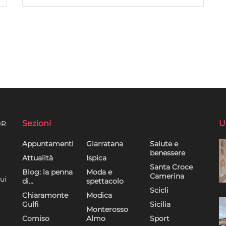
Sezioni
U
DR
Appuntamenti
Giarratana
Salute e
benessere
Attualità
Ispica
Santa Croce
Blog: la penna
Moda e
Camerina
ui
di…
spettacolo
Scicli
Chiaramonte
Modica
Gulfi
Sicilia
Monterosso
Comiso
Almo
Sport