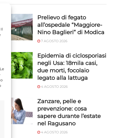
Prelievo di fegato
all’ospedale “Maggiore-
Il
Nino Baglieri” di Modica
e
7 AGOSTO 2026
Epidemia di ciclosporiasi
negli Usa: 18mila casi,
 Le
due morti, focolaio
e
legato alla lattuga
do
o
4 AGOSTO 2026
Zanzare, pelle e
prevenzione: cosa
sapere durante l’estate
nel Ragusano
4 AGOSTO 2026