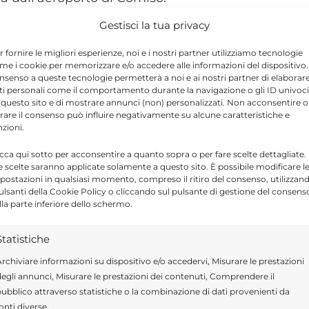
Gestisci la tua privacy
ta annunciata la nuova base Aeroitalia a
r fornire le migliori esperienze, noi e i nostri partner utilizziamo tecnologie
e Forlì, dopo la cancellazione dei voli
me i cookie per memorizzare e/o accedere alle informazioni del dispositivo. 
nsenso a queste tecnologie permetterà a noi e ai nostri partner di elaborar
amministratore delegato della Sac, Giovanna
ti personali come il comportamento durante la navigazione o gli ID univoci
 questo sito e di mostrare annunci (non) personalizzati. Non acconsentire o
iramata nei giorni scorsi hanno espresso un
tirare il consenso può influire negativamente su alcune caratteristiche e
nzioni.
ella Regione, Renato Schifani, per il sostegno
to nei confronti della rete aeroportuale
icca qui sotto per acconsentire a quanto sopra o per fare scelte dettagliate.
e scelte saranno applicate solamente a questo sito. È possibile modificare l
postazioni in qualsiasi momento, compreso il ritiro del consenso, utilizzan
pulsanti della Cookie Policy o cliccando sul pulsante di gestione del consens
lla parte inferiore dello schermo.
a buona riuscita dell’operazione portata avanti
Statistiche
ire i collegamenti dello scalo ragusano.
rchiviare informazioni su dispositivo e/o accedervi, Misurare le prestazioni
egli annunci, Misurare le prestazioni dei contenuti, Comprendere il
ubblico attraverso statistiche o la combinazione di dati provenienti da
Send
Share
onti diverse.