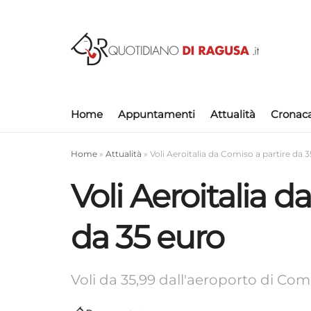
Home
Appuntamenti
Attualità
Cronac
Home
»
Attualità
»
Voli Aeroitalia da Comiso a partire da 
Voli Aeroitalia d
da 35 euro
Voli da 35,99 dall'aeroporto di Com