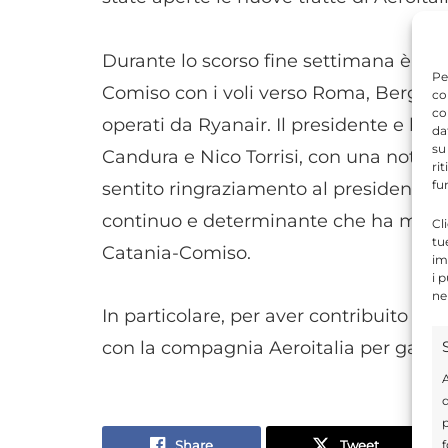
Durante lo scorso fine settimana è sta
Pe
Comiso con i voli verso Roma, Bergamo 
co
co
operati da Ryanair. Il presidente e l’
da
su
Candura e Nico Torrisi, con una nota d
ri
fu
sentito ringraziamento al presidente d
continuo e determinante che ha mostra
Cl
tu
Catania-Comiso.
im
i 
ne
In particolare, per aver contribuito all
con la compagnia Aeroitalia per garant
A
d
p
Share
Tweet
f