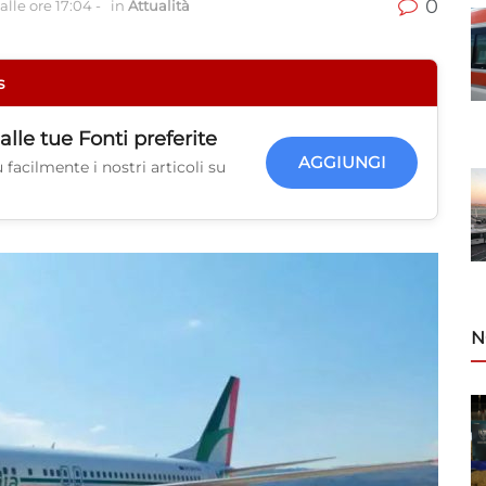
0
alle ore 17:04
-
in
Attualità
s
alle tue
Fonti preferite
AGGIUNGI
facilmente i nostri articoli su
N