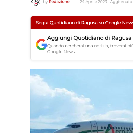
by
Redazione
24 Aprile 2023
-
Aggiornato 
Segui Quotidiano di Ragusa su Google New
Aggiungi
Quotidiano di Ragusa
Quando cercherai una notizia, troverai più 
Google News.