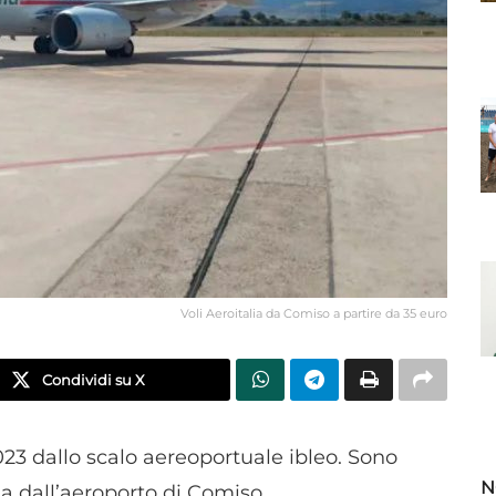
Voli Aeroitalia da Comiso a partire da 35 euro
Condividi su X
023 dallo scalo aereoportuale ibleo. Sono
N
ia dall’aeroporto di Comiso.