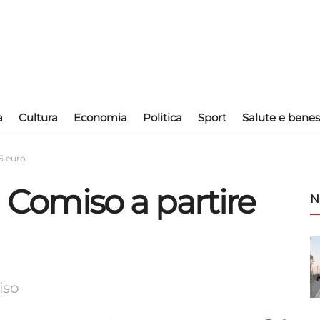
a
Cultura
Economia
Politica
Sport
Salute e benes
35 euro
a Comiso a partire
N
iso