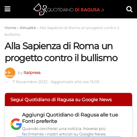
Home
»
Attualità
»
Alla Sapienza di Roma un progetto contro il
bullismo
Alla Sapienza di Roma un
progetto contro il bullismo
by
Italpress
7 Novembre 2022
-
Aggiornato alle ore 15:05
-
Segui Quotidiano di Ragusa su Google News
Aggiungi
Quotidiano di Ragusa
alle tue
Fonti preferite
Quando cercherai una notizia, troverai più
facilmente i nostri articoli su Google News.