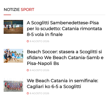
limitati per la selezione dei contenuti.
NOTIZIE
SPORT
Funzionalità
Sempre attivo
Abbinare e combinare dati provenienti da altre
A Scoglitti Sambenedettese-Pisa
fonti di dati, Collegare diversi dispositivi,
per lo scudetto: Catania rimontata
Identificare i dispositivi in base alle informazioni
8-5 vola in finale
trasmesse automaticamente.
8 AGOSTO 2026
Utilizzare dati di geolocalizzazione precisi,
Beach Soccer: stasera a Scoglitti si
Riconoscere i dispositivi in base a informazioni
sfidano We Beach Catania-Samb e
richieste attivamente.
Pisa-Napoli Bs
8 AGOSTO 2026
Garantire la sicurezza, prevenire e
rilevare frodi, correggere errori, Erogare
We Beach Catania in semifinale:
e presentare pubblicità e contenuto,
Sempre attivo
Cagliari ko 6-5 a Scoglitti
Salvare e comunicare le scelte sulla
8 AGOSTO 2026
privacy.