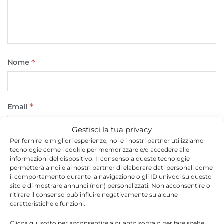
*
Nome
*
Email
Gestisci la tua privacy
Per fornire le migliori esperienze, noi e i nostri partner utilizziamo
tecnologie come i cookie per memorizzare e/o accedere alle
Sito web
informazioni del dispositivo. Il consenso a queste tecnologie
permetterà a noi e ai nostri partner di elaborare dati personali come
il comportamento durante la navigazione o gli ID univoci su questo
sito e di mostrare annunci (non) personalizzati. Non acconsentire o
ritirare il consenso può influire negativamente su alcune
caratteristiche e funzioni.
Clicca qui sotto per acconsentire a quanto sopra o per fare scelte