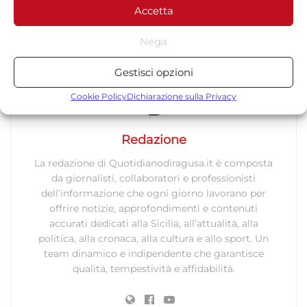
Accetta
Policy o cliccando sul pulsante di gestione del consenso nella parte
TORNA IN RAGUSA
inferiore dello schermo.
Nega
Statistiche
Gestisci opzioni
Archiviare informazioni su dispositivo e/o accedervi, Misurare le
prestazioni degli annunci, Misurare le prestazioni dei contenuti,
Cookie Policy
Dichiarazione sulla Privacy
Comprendere il pubblico attraverso statistiche o la
combinazione di dati provenienti da fonti diverse.
Redazione
Marketing
La redazione di Quotidianodiragusa.it è composta
da giornalisti, collaboratori e professionisti
Archiviare informazioni su dispositivo e/o accedervi, Utilizzare
dell’informazione che ogni giorno lavorano per
dati limitati per la selezione della pubblicità, Creare profili per la
offrire notizie, approfondimenti e contenuti
pubblicità personalizzata, Utilizzare profili per la selezione di
accurati dedicati alla Sicilia, all’attualità, alla
pubblicità personalizzata, Creare profili per la personalizzazione
politica, alla cronaca, alla cultura e allo sport. Un
dei contenuti, Utilizzare profili per la selezione di contenuti
team dinamico e indipendente che garantisce
personalizzati, Sviluppare e migliorare i servizi, Utilizzare dati
qualità, tempestività e affidabilità.
limitati per la selezione dei contenuti.