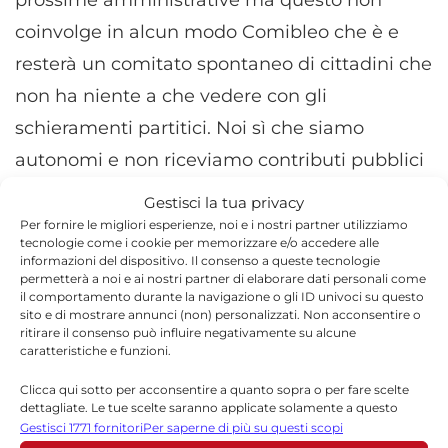
prossime amministrative ma questo non
coinvolge in alcun modo Comibleo che è e
resterà un comitato spontaneo di cittadini che
non ha niente a che vedere con gli
schieramenti partitici. Noi sì che siamo
autonomi e non riceviamo contributi pubblici
come altri soggetti. E abbiamo il coraggio di
Gestisci la tua privacy
informare la cittadinanza su quello che
Per fornire le migliori esperienze, noi e i nostri partner utilizziamo
tecnologie come i cookie per memorizzare e/o accedere alle
succede, senza farci intimorire da
informazioni del dispositivo. Il consenso a queste tecnologie
permetterà a noi e ai nostri partner di elaborare dati personali come
chicchessia”.
il comportamento durante la navigazione o gli ID univoci su questo
sito e di mostrare annunci (non) personalizzati. Non acconsentire o
ritirare il consenso può influire negativamente su alcune
caratteristiche e funzioni.
Clicca qui sotto per acconsentire a quanto sopra o per fare scelte
dettagliate. Le tue scelte saranno applicate solamente a questo
TORNA IN POLITICA
sito. È possibile modificare le impostazioni in qualsiasi momento,
Gestisci 1771 fornitori
Per saperne di più su questi scopi
,
compreso il ritiro del consenso, utilizzando i pulsanti della Cookie