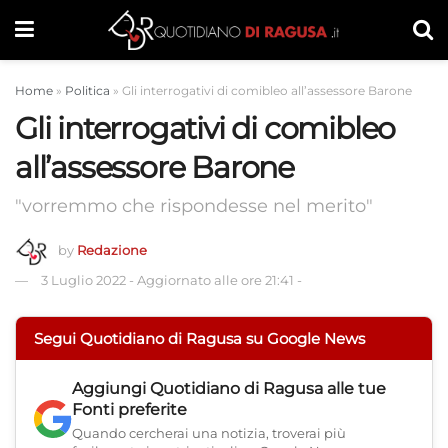
Home
»
Politica
»
Gli interrogativi di comibleo all’assessore Barone
Gli interrogativi di comibleo
all’assessore Barone
"vorremmo che rispondesse nel merito"
by
Redazione
3 Luglio 2022
-
Aggiornato alle ore 21:41
-
Segui Quotidiano di Ragusa su Google News
Aggiungi
Quotidiano di Ragusa
alle tue
Fonti preferite
Quando cercherai una notizia, troverai più