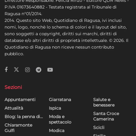
Direttore Responsabile: Felicia Rinzo - Editore QDR News -
P.IVA 01673640882 - Testata registrata al Tribunale di
Ragusa n°01/2014.
2014. Questo sito Web, Quotidiano di Ragusa, ivi inclusi
nomi, logo, nonchè lo schema di colori e il layout del sito,
sono soggetti a copyright, diritti sui marchi, diritti di
database e/o altri diritti di proprietà intellettuale. © 2026. Il
Quotidiano di Ragusa non riceve nessun contributo
pubblico.
Sezioni
Appuntamenti
Giarratana
Salute e
benessere
Attualità
Ispica
Santa Croce
Blog: la penna di…
Moda e
Camerina
spettacolo
Chiaramonte
Scicli
Gulfi
Modica