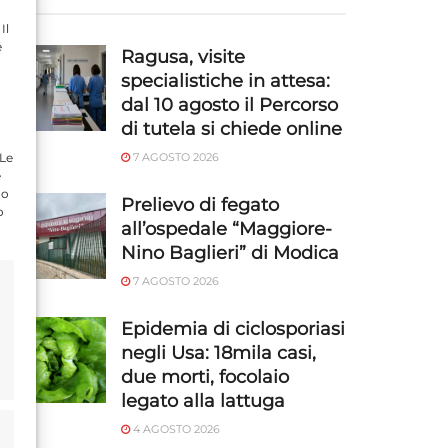
Il
e
Ragusa, visite
specialistiche in attesa:
dal 10 agosto il Percorso
di tutela si chiede online
 Le
7 AGOSTO 2026
e
do
Prelievo di fegato
o
all’ospedale “Maggiore-
Nino Baglieri” di Modica
7 AGOSTO 2026
Epidemia di ciclosporiasi
negli Usa: 18mila casi,
due morti, focolaio
legato alla lattuga
4 AGOSTO 2026