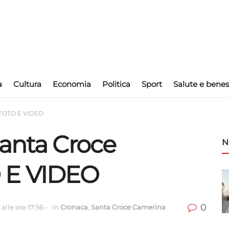
a
Cultura
Economia
Politica
Sport
Salute e benes
 FOTO E VIDEO
Santa Croce
N
 E VIDEO
0
alle ore 17:56
-
in
Cronaca
,
Santa Croce Camerina