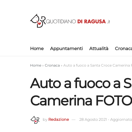
Home
Appuntamenti
Attualità
Cronac
Home
»
Cronaca
»
Auto a fuoco a Santa Croce Camerina
Auto a fuoco a 
Camerina FOTO
by
Redazione
28 Agosto 2021
-
Aggiornato 