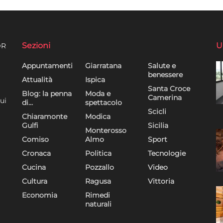
Sezioni
U
DR
Appuntamenti
Giarratana
Salute e
benessere
Attualità
Ispica
Santa Croce
Blog: la penna
Moda e
Camerina
ui
di…
spettacolo
Scicli
Chiaramonte
Modica
Gulfi
Sicilia
Monterosso
Comiso
Almo
Sport
Cronaca
Politica
Tecnologie
Cucina
Pozzallo
Video
Cultura
Ragusa
Vittoria
Economia
Rimedi
naturali