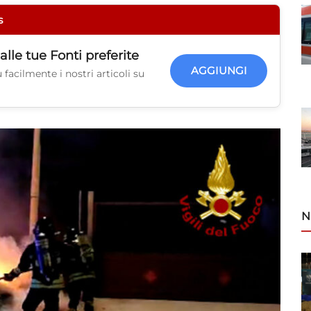
s
alle tue
Fonti preferite
AGGIUNGI
facilmente i nostri articoli su
N