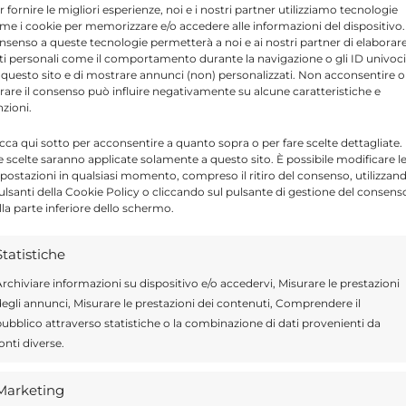
uto è andata completamente distrutta. Le
r fornire le migliori esperienze, noi e i nostri partner utilizziamo tecnologie
me i cookie per memorizzare e/o accedere alle informazioni del dispositivo. 
 posto i Carabinieri per gli adempimenti di
nsenso a queste tecnologie permetterà a noi e ai nostri partner di elaborar
ti personali come il comportamento durante la navigazione o gli ID univoci
 questo sito e di mostrare annunci (non) personalizzati. Non acconsentire o
tirare il consenso può influire negativamente su alcune caratteristiche e
nzioni.
icca qui sotto per acconsentire a quanto sopra o per fare scelte dettagliate.
e scelte saranno applicate solamente a questo sito. È possibile modificare l
postazioni in qualsiasi momento, compreso il ritiro del consenso, utilizzan
pulsanti della Cookie Policy o cliccando sul pulsante di gestione del consens
Send
Share
lla parte inferiore dello schermo.
 IN CRONACA
Statistiche
rchiviare informazioni su dispositivo e/o accedervi, Misurare le prestazioni
egli annunci, Misurare le prestazioni dei contenuti, Comprendere il
TA CROCE CAMERINA
ubblico attraverso statistiche o la combinazione di dati provenienti da
onti diverse.
Marketing