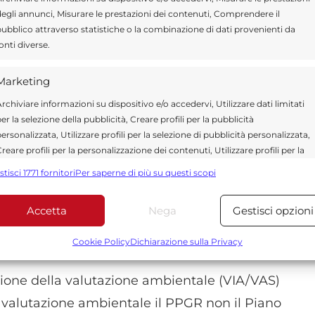
inistrazione; tale variante seppur sottoposta
egli annunci, Misurare le prestazioni dei contenuti, Comprendere il
ubblico attraverso statistiche o la combinazione di dati provenienti da
on era stata mai approvata dall’assemblea,
onti diverse.
essioni. Infine tali localizzazioni furono
primo commissario ad acta nominato dalla
Marketing
ani decisionali della SRR. (decreto
rchiviare informazioni su dispositivo e/o accedervi, Utilizzare dati limitati
er la selezione della pubblicità, Creare profili per la pubblicità
a assemblea della SRR del 17 giugno non ha
ersonalizzata, Utilizzare profili per la selezione di pubblicità personalizzata,
inalmente ratificato le precedenti
reare profili per la personalizzazione dei contenuti, Utilizzare profili per la
elezione di contenuti personalizzati, Sviluppare e migliorare i servizi,
re siti e l’ordine di utilizzo. Come si vede,
stisci 1771 fornitori
Per saperne di più su questi scopi
tilizzare dati limitati per la selezione dei contenuti.
ttato e senza i dovuti passaggi di discussione”.
Accetta
Nega
Gestisci opzioni
eplicano a quanto sostenuto dai tre Comuni
Funzionalità
Sempre attiv
bbinare e combinare dati provenienti da altre fonti di dati,
Cookie Policy
Dichiarazione sulla Privacy
ollegare diversi dispositivi, Identificare i dispositivi in base
alle informazioni trasmesse automaticamente.
tione della valutazione ambientale (VIA/VAS)
a valutazione ambientale il PPGR non il Piano
Utilizzare dati di geolocalizzazione precisi, Riconoscere i