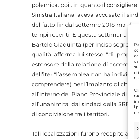
polemica, poi , in quanto il consiglie
Sinistra Italiana, aveva accusato il s
del fatto fin dal settemre 2018 ma di av
tempi recenti. E questa settimana si re
Bartolo Giaquinta (per inciso segretari
Pe
co
qualità, afferma lui stesso, “di propon
co
da
estensore della relazione di accompag
su
ri
dell’iter “l’assemblea non ha individua
fu
comprendere) per l’impianto di che tratta
Cl
all’interno del Piano Provinciale di Ges
tu
im
all’unanimita’ dai sindaci della SRR ne
i 
ne
di condivisione fra i territori.
Tali localizzazioni furono recepite anc
A