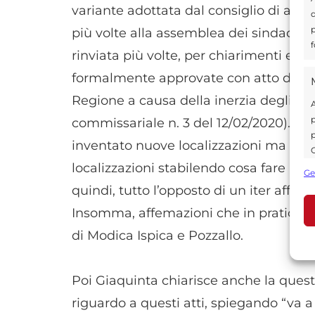
variante adottata dal consiglio di amm
d
p
più volte alla assemblea dei sindaci n
f
rinviata più volte, per chiarimenti e rifl
formalmente approvate con atto del 
Regione a causa della inerzia degli org
A
p
commissariale n. 3 del 12/02/2020). L
p
inventato nuove localizzazioni ma ha f
C
s
localizzazioni stabilendo cosa fare nei t
Ge
U
quindi, tutto l’opposto di un iter affre
Insomma, affemazioni che in pratica r
di Modica Ispica e Pozzallo.
A
C
Poi Giaquinta chiarisce anche la ques
riguardo a questi atti, spiegando “va 