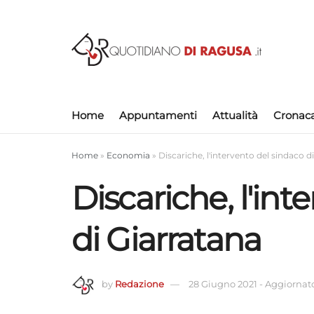
Home
Appuntamenti
Attualità
Cronac
Home
»
Economia
»
Discariche, l'intervento del sindaco d
Discariche, l'int
di Giarratana
by
Redazione
28 Giugno 2021
-
Aggiornato 