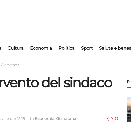
a
Cultura
Economia
Politica
Sport
Salute e benes
i Giarratana
ervento del sindaco
N
0
alle ore 15:19
-
in
Economia
,
Giarratana