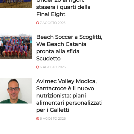
Under 20 ai rigori:
stasera i quarti della
Final Eight
7 AGOSTO 2026
Beach Soccer a Scoglitti,
We Beach Catania
pronta alla sfida
Scudetto
6 AGOSTO 2026
Avimec Volley Modica,
Santacroce è il nuovo
nutrizionista: piani
alimentari personalizzati
per i Galletti
6 AGOSTO 2026