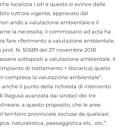
dispositivi in base a informazioni richieste attivamente.
e localizza i siti e questo si evince dalle
ito tutt’ora vigente, approvato dal
Garantire la sicurezza, prevenire e rilevare frodi,
non andò a valutazione ambientale e il
correggere errori, Erogare e presentare
Sempre attiv
pubblicità e contenuto, Salvare e comunicare le
rne la necessita; il commissario ad acta ha
scelte sulla privacy.
nza fare riferimento a valutazione ambientale;
ta prot. N. 50589 del 27 novembre 2018
ssere sottoposti a valutazione ambientale. Il
(impianto di trattamento + discarica) quello
reri compresa la valutazione ambientale”.
e anche il punto della richiesta di intervento
di Ragusa avanzata dai sindaci dei tre
ineare, a questo proposito, che le aree
el territorio provinciale escluse da qualsiasi
ca, naturalistica, paesaggistica etc.. etc.”.