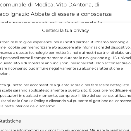
re comunale di Modica, Vito DAntona, di
indaco Ignazio Abbate di essere a conoscenza
erlo tenuto per sè salvo rispolverarlo in
Gestisci la tua privacy
gistra l’intervento del sindaco di Giarratana
o provinciale della federazione Pd) nella
r fornire le migliori esperienze, noi e i nostri partner utilizziamo tecnologie
me i cookie per memorizzare e/o accedere alle informazioni del dispositivo. 
ente dell’inserimento del punto all’o.d.g. ed
nsenso a queste tecnologie permetterà a noi e ai nostri partner di elaborar
ti personali come il comportamento durante la navigazione o gli ID univoci
namento”. Giaquinta ripercorre le tappe
 questo sito e di mostrare annunci (non) personalizzati. Non acconsentire o
tirare il consenso può influire negativamente su alcune caratteristiche e
to nuovi siti (discariche per meglio
nzioni.
si. I tre siti erano stati individuati
icca qui sotto per acconsentire a quanto sopra o per fare scelte dettagliate.
tione Rifiuti – PPGR così come stabilito,
e scelte saranno applicate solamente a questo sito. È possibile modificare l
postazioni in qualsiasi momento, compreso il ritiro del consenso, utilizzan
lla seduta del 14 settembre 2018 in un’ottica
pulsanti della Cookie Policy o cliccando sul pulsante di gestione del consens
lla parte inferiore dello schermo.
Statistiche
he nel Piano d’Ambito della SRR, nella
rchiviare informazioni su dispositivo e/o accedervi, Misurare le prestazioni