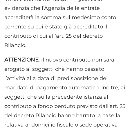
personalizzati, Sviluppare e migliorare i servizi, Utilizzare dati
evidenzia che l’Agenzia delle entrate
limitati per la selezione dei contenuti.
accrediterà la somma sul medesimo conto
Funzionalità
Sempre attivo
corrente su cui è stato già accreditato il
Abbinare e combinare dati provenienti da altre
contributo di cui all’art. 25 del decreto
fonti di dati, Collegare diversi dispositivi,
Rilancio.
Identificare i dispositivi in base alle informazioni
trasmesse automaticamente.
ATTENZIONE
: il nuovo contributo non sarà
Utilizzare dati di geolocalizzazione precisi,
erogato ai soggetti che hanno cessato
Riconoscere i dispositivi in base a informazioni
l’attività alla data di predisposizione del
richieste attivamente.
mandato di pagamento automatico. Inoltre, ai
Garantire la sicurezza, prevenire e
soggetti che sulla precedente istanza al
rilevare frodi, correggere errori, Erogare
contributo a fondo perduto previsto dall’art. 25
e presentare pubblicità e contenuto,
Sempre attivo
Salvare e comunicare le scelte sulla
del decreto Rilancio hanno barrato la casella
privacy.
relativa al domicilio fiscale o sede operativa