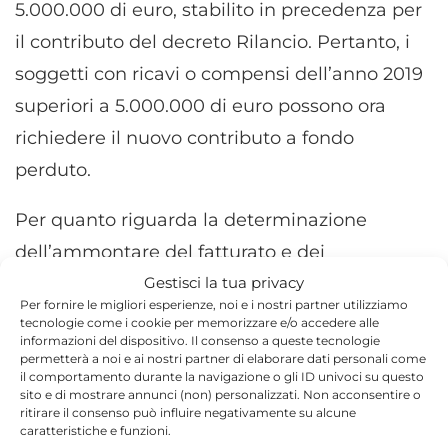
5.000.000 di euro, stabilito in precedenza per
il contributo del decreto Rilancio. Pertanto, i
soggetti con ricavi o compensi dell’anno 2019
superiori a 5.000.000 di euro possono ora
richiedere il nuovo contributo a fondo
perduto.
Per quanto riguarda la determinazione
dell’ammontare del fatturato e dei
Gestisci la tua privacy
corrispettivi dei mesi di aprile 2020 e aprile
Per fornire le migliori esperienze, noi e i nostri partner utilizziamo
2019, occorre far riferimento alla data di
tecnologie come i cookie per memorizzare e/o accedere alle
informazioni del dispositivo. Il consenso a queste tecnologie
effettuazione delle operazioni di cessione dei
permetterà a noi e ai nostri partner di elaborare dati personali come
il comportamento durante la navigazione o gli ID univoci su questo
beni e di prestazione dei servizi. A tal fine,
sito e di mostrare annunci (non) personalizzati. Non acconsentire o
sono validi i chiarimenti contenuti nella
ritirare il consenso può influire negativamente su alcune
caratteristiche e funzioni.
“Guida al contributo a fondo perduto” che