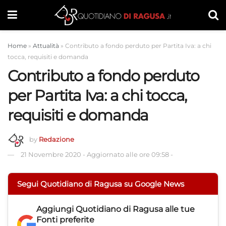
Home
»
Attualità
»
Contributo a fondo perduto per Partita Iva: a chi
tocca, requisiti e domanda
Contributo a fondo perduto
per Partita Iva: a chi tocca,
requisiti e domanda
by
Redazione
21 Novembre 2020
-
Aggiornato alle ore 09:58
-
Segui Quotidiano di Ragusa su Google News
Aggiungi
Quotidiano di Ragusa
alle tue
Fonti preferite