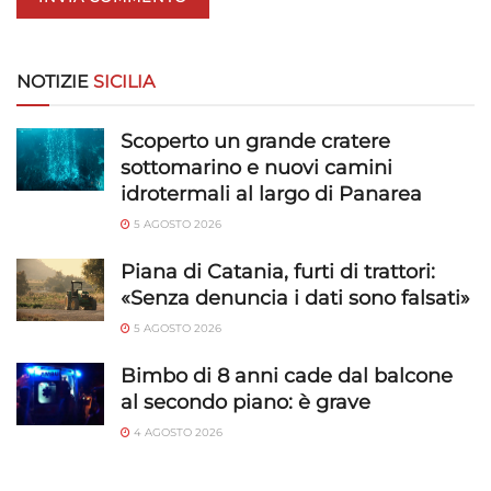
limitati per la selezione dei contenuti.
Funzionalità
Sempre attivo
NOTIZIE
SICILIA
Abbinare e combinare dati provenienti da altre
fonti di dati, Collegare diversi dispositivi,
Scoperto un grande cratere
Identificare i dispositivi in base alle informazioni
sottomarino e nuovi camini
trasmesse automaticamente.
idrotermali al largo di Panarea
5 AGOSTO 2026
Utilizzare dati di geolocalizzazione precisi,
Riconoscere i dispositivi in base a informazioni
Piana di Catania, furti di trattori:
richieste attivamente.
«Senza denuncia i dati sono falsati»
5 AGOSTO 2026
Garantire la sicurezza, prevenire e
rilevare frodi, correggere errori, Erogare
Bimbo di 8 anni cade dal balcone
e presentare pubblicità e contenuto,
Sempre attivo
al secondo piano: è grave
Salvare e comunicare le scelte sulla
4 AGOSTO 2026
privacy.