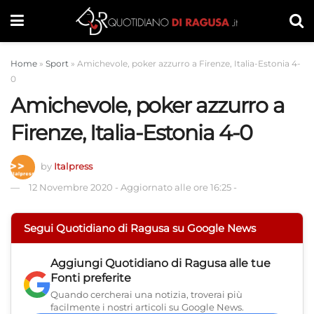
Home
»
Sport
»
Amichevole, poker azzurro a Firenze, Italia-Estonia 4-
0
Amichevole, poker azzurro a
Firenze, Italia-Estonia 4-0
by
Italpress
12 Novembre 2020
-
Aggiornato alle ore 16:25
-
Segui Quotidiano di Ragusa su Google News
Aggiungi
Quotidiano di Ragusa
alle tue
Fonti preferite
Quando cercherai una notizia, troverai più
facilmente i nostri articoli su Google News.