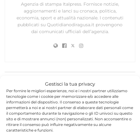
Agenzia di stampa Italpress. Fornisce notizie,
aggiornamenti e lanci su cronaca, politica,
economia, sport e attualità nazionale. I contenuti
pubblicati su Quotidianodiragusa.it provengono
dai comunicati ufficiali dell’agenzia.
Lascia un commento
Gestisci la tua privacy
Per fornire le migliori esperienze, noi e i nostri partner utilizziamo
Il tuo indirizzo email non sarà pubblicato.
I campi
tecnologie come i cookie per memorizzare e/o accedere alle
*
obbligatori sono contrassegnati
informazioni del dispositivo. Il consenso a queste tecnologie
permetterà a noi e ai nostri partner di elaborare dati personali come
il comportamento durante la navigazione o gli ID univoci su questo
*
Commento
sito e di mostrare annunci (non) personalizzati. Non acconsentire o
ritirare il consenso può influire negativamente su alcune
caratteristiche e funzioni.