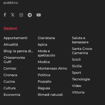
pubblico.
Sezioni
Appuntamenti
Giarratana
Salute e
benessere
Attualità
Ispica
Santa Croce
Blog: la penna di…
Moda e
Camerina
spettacolo
Chiaramonte
Scicli
Gulfi
Modica
Sicilia
Comiso
Monterosso Almo
Sport
Cronaca
Politica
Tecnologie
Cucina
Pozzallo
Video
Cultura
Ragusa
Vittoria
Economia
Rimedi naturali