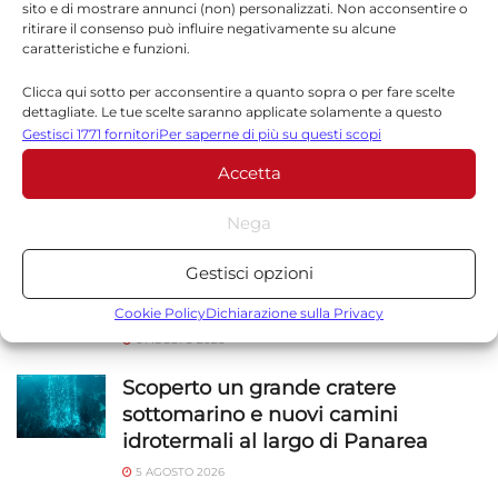
sito e di mostrare annunci (non) personalizzati. Non acconsentire o
ritirare il consenso può influire negativamente su alcune
caratteristiche e funzioni.
Clicca qui sotto per acconsentire a quanto sopra o per fare scelte
dettagliate. Le tue scelte saranno applicate solamente a questo
sito. È possibile modificare le impostazioni in qualsiasi momento,
Gestisci 1771 fornitori
Per saperne di più su questi scopi
compreso il ritiro del consenso, utilizzando i pulsanti della Cookie
Accetta
Policy o cliccando sul pulsante di gestione del consenso nella parte
inferiore dello schermo.
NOTIZIE
SICILIA
Nega
Statistiche
Alessandra Frazzica morta a 21 anni
Gestisci opzioni
nel crollo di Pistinuna: funerali
Archiviare informazioni su dispositivo e/o accedervi, Misurare le
venerdì in Cattedrale
prestazioni degli annunci, Misurare le prestazioni dei contenuti,
Cookie Policy
Dichiarazione sulla Privacy
Comprendere il pubblico attraverso statistiche o la
6 AGOSTO 2026
combinazione di dati provenienti da fonti diverse.
Scoperto un grande cratere
sottomarino e nuovi camini
Marketing
idrotermali al largo di Panarea
Archiviare informazioni su dispositivo e/o accedervi, Utilizzare
5 AGOSTO 2026
dati limitati per la selezione della pubblicità, Creare profili per la