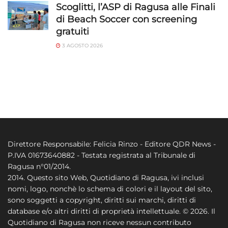
Scoglitti, l’ASP di Ragusa alle Finali
di Beach Soccer con screening
gratuiti
3 AGOSTO 2026
Direttore Responsabile: Felicia Rinzo - Editore QDR News -
P.IVA 01673640882 - Testata registrata al Tribunale di
Ragusa n°01/2014.
2014. Questo sito Web, Quotidiano di Ragusa, ivi inclusi
nomi, logo, nonchè lo schema di colori e il layout del sito,
sono soggetti a copyright, diritti sui marchi, diritti di
database e/o altri diritti di proprietà intellettuale. © 2026. Il
Quotidiano di Ragusa non riceve nessun contributo