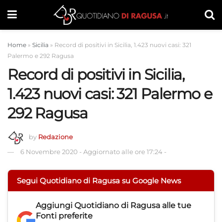
Home
»
Sicilia
»
Record di positivi in Sicilia, 1.423 nuovi casi: 321
Palermo e 292 Ragusa
Record di positivi in Sicilia,
1.423 nuovi casi: 321 Palermo e
292 Ragusa
by
Redazione
6 Novembre 2020
-
Aggiornato alle ore 17:24
-
Segui Quotidiano di Ragusa su Google News
Aggiungi
Quotidiano di Ragusa
alle tue
Fonti preferite