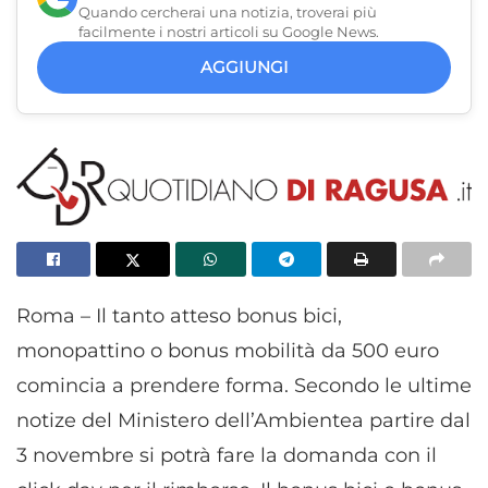
Quando cercherai una notizia, troverai più
facilmente i nostri articoli su Google News.
AGGIUNGI
Roma – Il tanto atteso bonus bici,
monopattino o bonus mobilità da 500 euro
comincia a prendere forma. Secondo le ultime
notize del Ministero dell’Ambientea partire dal
3 novembre si potrà fare la domanda con il