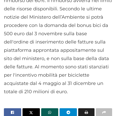
rimborso del 60%. Il rimborso avverrà nei limiti
delle risorse disponibili. Secondo le ultime
notizie del Ministero dell’Ambiente si potrà
procedere con la domanda del bonus bici da
500 euro dal 3 novembre sulla base
dell'ordine di inserimento delle fatture sulla
piattaforma approntata appositamente sul
sito del ministero, e non sulla base della data
delle fatture. Al momento sono stati stanziati
per l'incentivo mobilità per biciclette
acquistate dal 4 maggio al 31 dicembre un
totale di 210 milioni di euro.