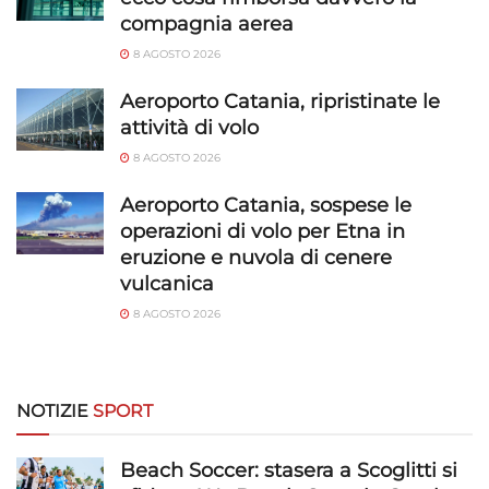
Funzionalità
Sempre attivo
compagnia aerea
Abbinare e combinare dati provenienti da altre
8 AGOSTO 2026
fonti di dati, Collegare diversi dispositivi,
Identificare i dispositivi in base alle informazioni
Aeroporto Catania, ripristinate le
trasmesse automaticamente.
attività di volo
8 AGOSTO 2026
Utilizzare dati di geolocalizzazione precisi,
Riconoscere i dispositivi in base a informazioni
Aeroporto Catania, sospese le
richieste attivamente.
operazioni di volo per Etna in
eruzione e nuvola di cenere
Garantire la sicurezza, prevenire e
vulcanica
rilevare frodi, correggere errori, Erogare
8 AGOSTO 2026
e presentare pubblicità e contenuto,
Sempre attivo
Salvare e comunicare le scelte sulla
privacy.
NOTIZIE
SPORT
Beach Soccer: stasera a Scoglitti si