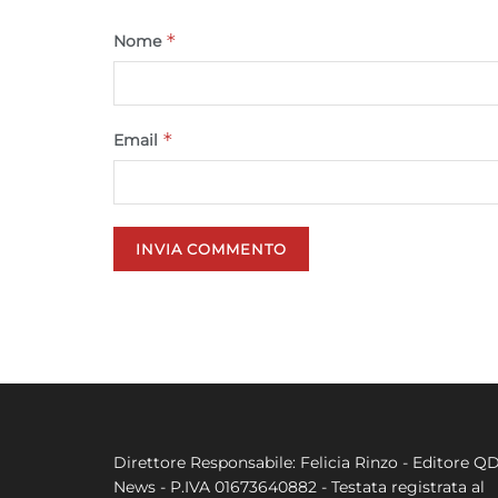
*
Nome
*
Email
Direttore Responsabile: Felicia Rinzo - Editore Q
News - P.IVA 01673640882 - Testata registrata al