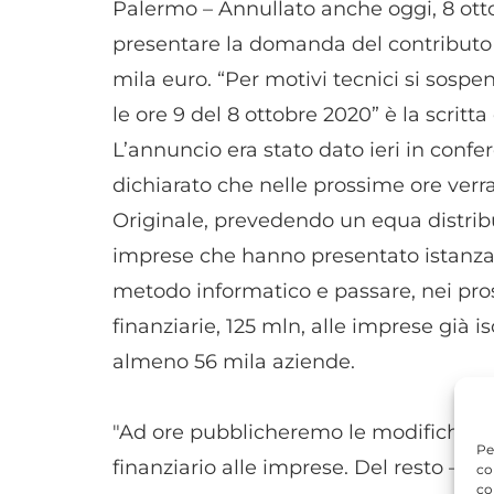
Palermo – Annullato anche oggi, 8 ottob
presentare la domanda del contributo 
mila euro. “Per motivi tecnici si sospen
le ore 9 del 8 ottobre 2020” è la scritt
L’annuncio era stato dato ieri in conf
dichiarato che nelle prossime ore ver
Originale, prevedendo un equa distribuz
imprese che hanno presentato istanza. 
metodo informatico e passare, nei pross
finanziarie, 125 mln, alle imprese già i
almeno 56 mila aziende.
"Ad ore pubblicheremo le modifiche sul
Pe
finanziario alle imprese. Del resto – ha
co
co