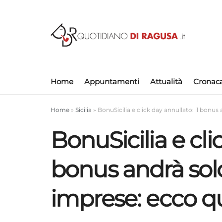
Home
Appuntamenti
Attualità
Cronac
Home
»
Sicilia
»
BonuSicilia e click day annullato: il bonus
BonuSicilia e cli
bonus andrà sol
imprese: ecco qu