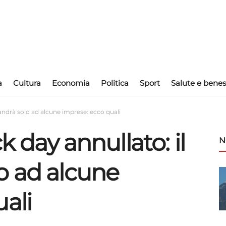
a
Cultura
Economia
Politica
Sport
Salute e benes
 andrà solo ad alcune imprese: ecco quali
ck day annullato: il
N
o ad alcune
ali