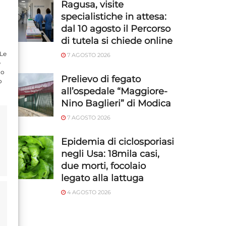
Ragusa, visite
specialistiche in attesa:
dal 10 agosto il Percorso
di tutela si chiede online
 Le
7 AGOSTO 2026
e
do
Prelievo di fegato
o
all’ospedale “Maggiore-
Nino Baglieri” di Modica
7 AGOSTO 2026
Epidemia di ciclosporiasi
negli Usa: 18mila casi,
due morti, focolaio
legato alla lattuga
4 AGOSTO 2026