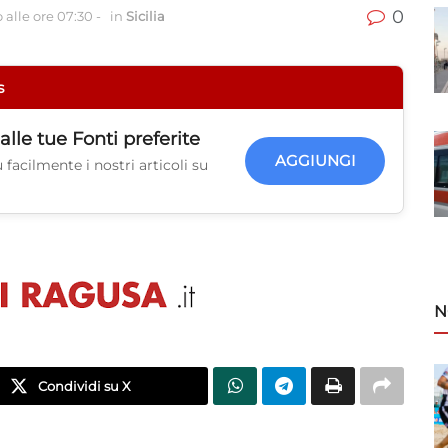
0
 alle ore 07:30
-
in
Sicilia
s
alle tue
Fonti preferite
AGGIUNGI
facilmente i nostri articoli su
N
Condividi su X