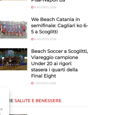
Pisa-Napoli Bs
8 AGOSTO 2026
We Beach Catania in
semifinale: Cagliari ko 6-
5 a Scoglitti
8 AGOSTO 2026
Beach Soccer a Scoglitti,
Viareggio campione
Under 20 ai rigori:
stasera i quarti della
Final Eight
7 AGOSTO 2026
OTIZIE
SALUTE E BENESSERE
Il
e