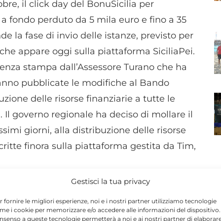
re, il click day del BonuSicilia per
a fondo perduto da 5 mila euro e fino a 35
de la fase di invio delle istanze, previsto per
a che appare oggi sulla piattaforma SiciliaPei.
erenza stampa dall’Assessore Turano che ha
ranno pubblicate le modifiche al Bando
ione delle risorse finanziarie a tutte le
Il governo regionale ha deciso di mollare il
imi giorni, alla distribuzione delle risorse
scritte finora sulla piattaforma gestita da Tim,
Gestisci la tua privacy
 bando originario per erogare il ristoro
N
r fornire le migliori esperienze, noi e i nostri partner utilizziamo tecnologie
 detto l'assessore regionale alle Attività
me i cookie per memorizzare e/o accedere alle informazioni del dispositivo. 
nsenso a queste tecnologie permetterà a noi e ai nostri partner di elaborar