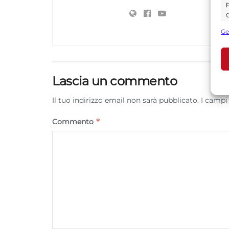
p
C
s
Ge
U
Lascia un commento
A
C
Il tuo indirizzo email non sarà pubblicato.
I campi
*
Commento