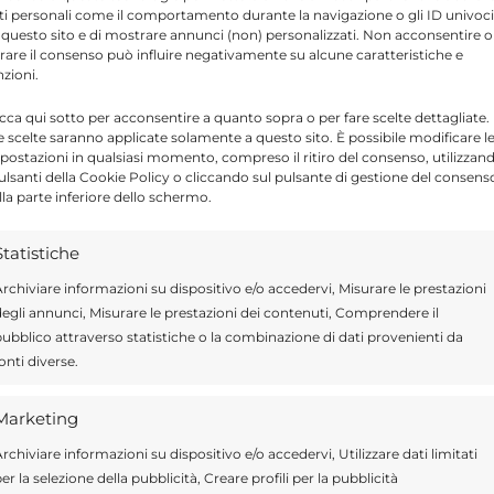
Tim non è arrivata la garanzia totale sella
ti personali come il comportamento durante la navigazione o gli ID univoci
 questo sito e di mostrare annunci (non) personalizzati. Non acconsentire o
omani mattina. Siamo stati messi con le spalle
tirare il consenso può influire negativamente su alcune caratteristiche e
nzioni.
icca qui sotto per acconsentire a quanto sopra o per fare scelte dettagliate.
e scelte saranno applicate solamente a questo sito. È possibile modificare l
postazioni in qualsiasi momento, compreso il ritiro del consenso, utilizzan
pulsanti della Cookie Policy o cliccando sul pulsante di gestione del consens
Send
Share
lla parte inferiore dello schermo.
 IN SICILIA
Statistiche
rchiviare informazioni su dispositivo e/o accedervi, Misurare le prestazioni
egli annunci, Misurare le prestazioni dei contenuti, Comprendere il
ubblico attraverso statistiche o la combinazione di dati provenienti da
onti diverse.
ragusa.it è composta da giornalisti, collaboratori e
ione che ogni giorno lavorano per offrire notizie,
Marketing
curati dedicati alla Sicilia, all’attualità, alla politica,
 allo sport. Un team dinamico e indipendente che
rchiviare informazioni su dispositivo e/o accedervi, Utilizzare dati limitati
ità e affidabilità.
er la selezione della pubblicità, Creare profili per la pubblicità